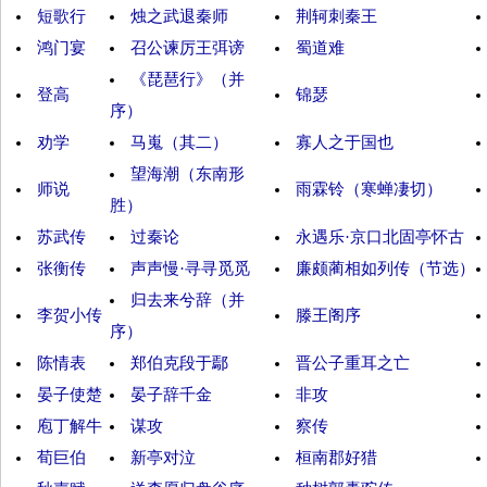
短歌行
烛之武退秦师
荆轲刺秦王
鸿门宴
召公谏厉王弭谤
蜀道难
《琵琶行》（并
登高
锦瑟
序）
劝学
马嵬（其二）
寡人之于国也
望海潮（东南形
师说
雨霖铃（寒蝉凄切）
胜）
苏武传
过秦论
永遇乐·京口北固亭怀古
张衡传
声声慢·寻寻觅觅
廉颇蔺相如列传（节选）
归去来兮辞（并
李贺小传
滕王阁序
序）
陈情表
郑伯克段于鄢
晋公子重耳之亡
晏子使楚
晏子辞千金
非攻
庖丁解牛
谋攻
察传
荀巨伯
新亭对泣
桓南郡好猎