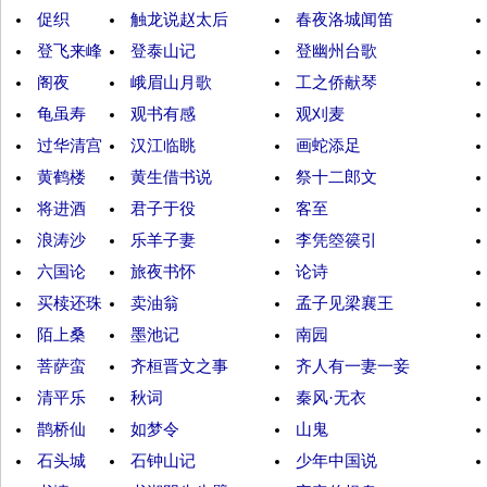
促织
触龙说赵太后
春夜洛城闻笛
登飞来峰
登泰山记
登幽州台歌
阁夜
峨眉山月歌
工之侨献琴
龟虽寿
观书有感
观刈麦
过华清宫
汉江临眺
画蛇添足
黄鹤楼
黄生借书说
祭十二郎文
将进酒
君子于役
客至
浪涛沙
乐羊子妻
李凭箜篌引
六国论
旅夜书怀
论诗
买椟还珠
卖油翁
孟子见梁襄王
陌上桑
墨池记
南园
菩萨蛮
齐桓晋文之事
齐人有一妻一妾
清平乐
秋词
秦风·无衣
鹊桥仙
如梦令
山鬼
石头城
石钟山记
少年中国说