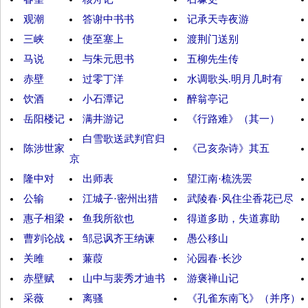
观潮
答谢中书书
记承天寺夜游
三峡
使至塞上
渡荆门送别
马说
与朱元思书
五柳先生传
赤壁
过零丁洋
水调歌头.明月几时有
饮酒
小石潭记
醉翁亭记
岳阳楼记
满井游记
《行路难》（其一）
白雪歌送武判官归
陈涉世家
《己亥杂诗》其五
京
隆中对
出师表
望江南·梳洗罢
公输
江城子·密州出猎
武陵春·风住尘香花已尽
惠子相梁
鱼我所欲也
得道多助，失道寡助
曹刿论战
邹忌讽齐王纳谏
愚公移山
关雎
蒹葭
沁园春·长沙
赤壁赋
山中与裴秀才迪书
游褒禅山记
采薇
离骚
《孔雀东南飞》（并序）