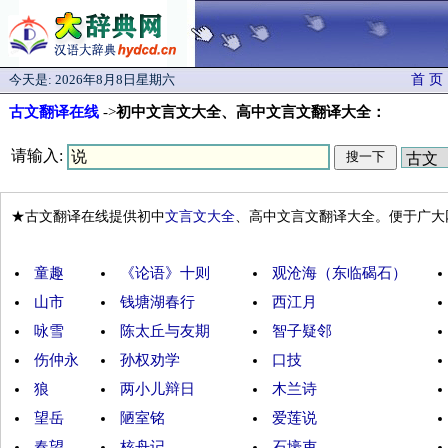
今天是:
2026年8月8日星期六
首 页
古文翻译在线
->
初中文言文大全、高中文言文翻译大全：
请输入:
★古文翻译在线提供初中
文言文大全
、高中文言文翻译大全。便于广大
童趣
《论语》十则
观沧海（东临碣石）
山市
钱塘湖春行
西江月
咏雪
陈太丘与友期
智子疑邻
伤仲永
孙权劝学
口技
狼
两小儿辩日
木兰诗
望岳
陋室铭
爱莲说
春望
核舟记
石壕吏