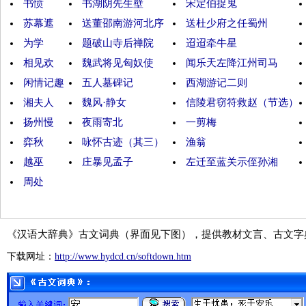
书愤
书湖阴先生壁
宋定伯捉鬼
苏幕遮
送董邵南游河北序
送杜少府之任蜀州
为学
题破山寺后禅院
迢迢牵牛星
相见欢
魏武将见匈奴使
闻乐天左降江州司马
闲情记趣
五人墓碑记
西湖游记二则
湘夫人
魏风·静女
信陵君窃符救赵（节选）
扬州慢
夜雨寄北
一剪梅
弈秋
咏怀古迹（其三）
渔翁
越巫
庄暴见孟子
左迁至蓝关示侄孙湘
周处
《汉语大辞典》古文词典（界面见下图），提供教材文言、古文字
下载网址：
http://www.hydcd.cn/softdown.htm