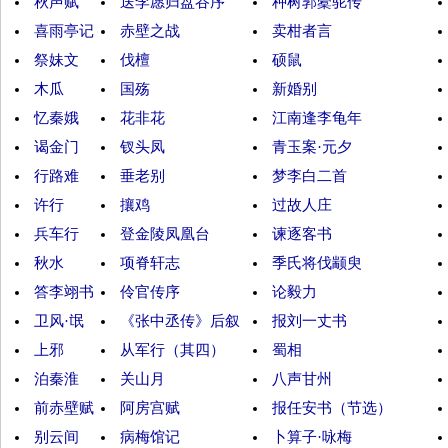
秋声赋
送李愿归盘谷序
种树郭橐驼传
喜雨亭记
赤壁之战
卖柑者言
祭妹文
伐檀
硕鼠
木瓜
国殇
新婚别
忆秦娥
花非花
江南逢李龟年
谒金门
钗头凤
青玉案·元夕
行路难
垂老别
梦李白二首
许行
攘鸡
过故人庄
兵车行
登金陵凤凰台
谏逐客书
秋水
项脊轩志
季氏将伐颛臾
答李翊书
伶官传序
论毅力
卫风·氓
《张中丞传》后叙
报刘一丈书
上邪
从军行（其四）
蜀相
泊秦淮
关山月
八声甘州
前赤壁赋
阿房宫赋
报任安书（节选）
别云间
病梅馆记
卜算子·咏梅