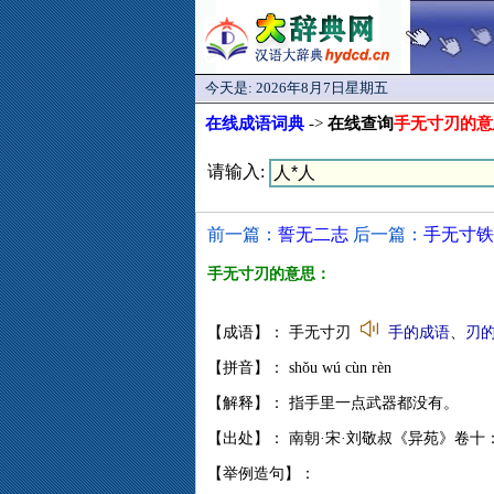
今天是:
2026年8月7日星期五
在线成语词典
->
在线查询
手无寸刃的意
请输入:
前一篇：
誓无二志
后一篇：
手无寸铁
手无寸刃的意思：
【成语】： 手无寸刃
手的成语
、
刃
【拼音】： shǒu wú cùn rèn
【解释】： 指手里一点武器都没有。
【出处】： 南朝·宋·刘敬叔《异苑》卷十
【举例造句】：