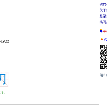
锲而
关于
悬梁
描写
手
汉
何武器
刃
请扫
语。