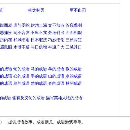
茧
枕戈剚刃
军不血刃
蹴而就
虚与委蛇
饮鸩止渴
文不加点
管窥蠡测
恶痛疾
间不容发
不卑不亢
旁逸斜出
面面相觑
厉内荏
和风细雨
目不暇接
巧妙绝伦
三长两短
眉鼠眼
水泄不通
与日俱增
神通广大
三缄其口
的成语
蛇的成语
马的成语
羊的成语
猴的成语
的成语
心的成语
手的成语
山的成语
水的成语
的成语
鸟的成语
然的成语
春的成语
秋的成语
的成语
含有反义词的成语
描写英雄人物的成语
），提供成语故事、成语接龙、成语游戏等等。