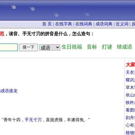
首 页
|
在线字典
|
在线词典
|
成语词典
|
近义词
|
思
，读音、手无寸刃的拼音是什么，怎么造句：
生日祝福
音标
灯谜
猜成语
大
天衣
耀武
草木
的成语接龙
依山
铁杵
看图
刻舟
：“香年十四，
手无寸刃
，直扼虎颈，丰遂得免。”
心有
格物