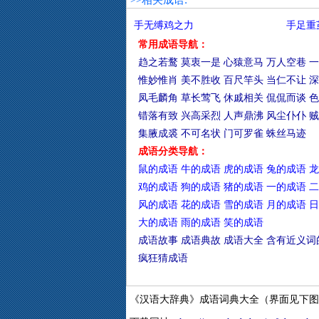
>>相关成语:
手无缚鸡之力
手足重
常用成语导航：
趋之若鹜
莫衷一是
心猿意马
万人空巷
一
惟妙惟肖
美不胜收
百尺竿头
当仁不让
深
凤毛麟角
草长莺飞
休戚相关
侃侃而谈
色
错落有致
兴高采烈
人声鼎沸
风尘仆仆
贼
集腋成裘
不可名状
门可罗雀
蛛丝马迹
成语分类导航：
鼠的成语
牛的成语
虎的成语
兔的成语
龙
鸡的成语
狗的成语
猪的成语
一的成语
二
风的成语
花的成语
雪的成语
月的成语
日
大的成语
雨的成语
笑的成语
成语故事
成语典故
成语大全
含有近义词
疯狂猜成语
《汉语大辞典》成语词典大全（界面见下图