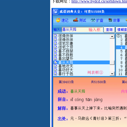
下载网址：
http://www.hydcd.cn/softdown.ht