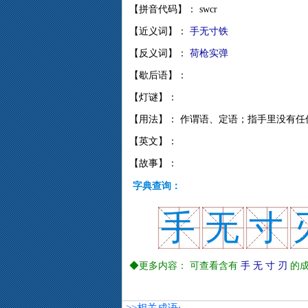
【拼音代码】： swcr
【近义词】：
手无寸铁
【反义词】：
荷枪实弹
【歇后语】：
【灯谜】：
【用法】： 作谓语、定语；指手里没有任
【英文】：
【故事】：
字典查询：
手
无
寸
◆更多内容： 可查看含有
手
无
寸
刃
的成