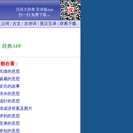
汉语大辞典 安卓版app
扫一扫 免费下载→
反义词
|
古文
|
古诗词
|
英汉互译
|
辞典下载
辞典APP
家都在看：
无缝的意思
扬威的意思
皆兵的故事
傍水的意思
成针的意思
猜成语答案及图片
求剑的意思
灵犀的意思
致知的意思