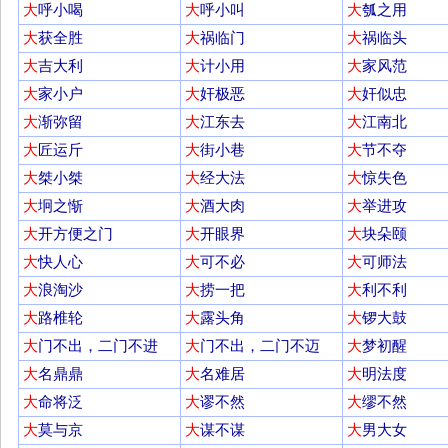
大
呼小喝
大
呼小叫
大
瓠之用
大
获全胜
大
祸临门
大
祸临头
大
吉大利
大
计小用
大
家风范
大
家小户
大
奸极恶
大
奸似忠
大
渐弥留
大
江东去
大
江南北
大
匠运斤
大
街小巷
大
节不夺
大
桀小桀
大
经大法
大
惊失色
大
坰之惭
大
酒大肉
大
举进攻
大
开方便之门
大
开眼界
大
块朵颐
大
快人心
大
可不必
大
可师法
大
浪淘沙
大
捞一把
大
利不利
大
路椎轮
大
露头角
大
锣大鼓
大
门不出，二门不进
大
门不出，二门不迈
大
梦初醒
大
名鼎鼎
大
名难居
大
明法度
大
命将泛
大
谬不然
大
缪不然
大
莫与京
大
谋不谋
大
男大女