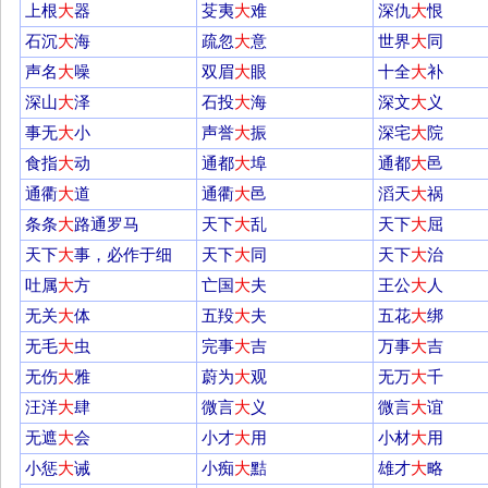
上根
大
器
芟夷
大
难
深仇
大
恨
石沉
大
海
疏忽
大
意
世界
大
同
声名
大
噪
双眉
大
眼
十全
大
补
深山
大
泽
石投
大
海
深文
大
义
事无
大
小
声誉
大
振
深宅
大
院
食指
大
动
通都
大
埠
通都
大
邑
通衢
大
道
通衢
大
邑
滔天
大
祸
条条
大
路通罗马
天下
大
乱
天下
大
屈
天下
大
事，必作于细
天下
大
同
天下
大
治
吐属
大
方
亡国
大
夫
王公
大
人
无关
大
体
五羖
大
夫
五花
大
绑
无毛
大
虫
完事
大
吉
万事
大
吉
无伤
大
雅
蔚为
大
观
无万
大
千
汪洋
大
肆
微言
大
义
微言
大
谊
无遮
大
会
小才
大
用
小材
大
用
小惩
大
诫
小痴
大
黠
雄才
大
略