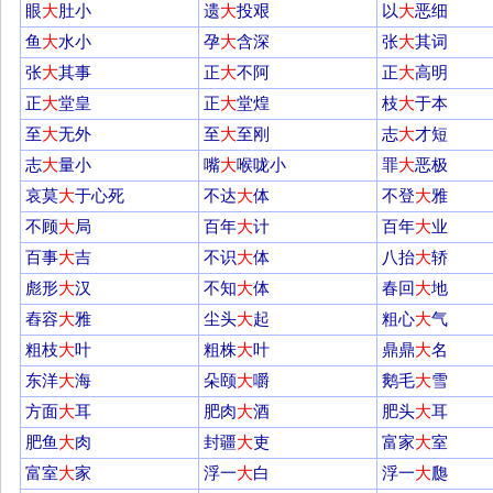
眼
大
肚小
遗
大
投艰
以
大
恶细
鱼
大
水小
孕
大
含深
张
大
其词
张
大
其事
正
大
不阿
正
大
高明
正
大
堂皇
正
大
堂煌
枝
大
于本
至
大
无外
至
大
至刚
志
大
才短
志
大
量小
嘴
大
喉咙小
罪
大
恶极
哀莫
大
于心死
不达
大
体
不登
大
雅
不顾
大
局
百年
大
计
百年
大
业
百事
大
吉
不识
大
体
八抬
大
轿
彪形
大
汉
不知
大
体
春回
大
地
舂容
大
雅
尘头
大
起
粗心
大
气
粗枝
大
叶
粗株
大
叶
鼎鼎
大
名
东洋
大
海
朵颐
大
嚼
鹅毛
大
雪
方面
大
耳
肥肉
大
酒
肥头
大
耳
肥鱼
大
肉
封疆
大
吏
富家
大
室
富室
大
家
浮一
大
白
浮一
大
瓟