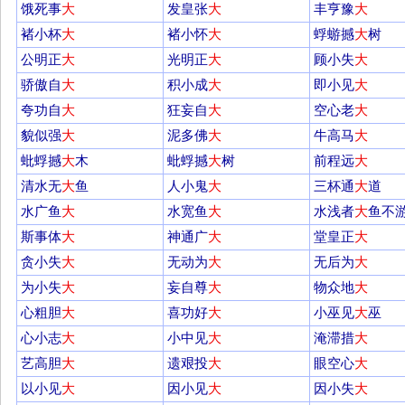
饿死事
大
发皇张
大
丰亨豫
大
褚小杯
大
褚小怀
大
蜉蝣撼
大
树
公明正
大
光明正
大
顾小失
大
骄傲自
大
积小成
大
即小见
大
夸功自
大
狂妄自
大
空心老
大
貌似强
大
泥多佛
大
牛高马
大
蚍蜉撼
大
木
蚍蜉撼
大
树
前程远
大
清水无
大
鱼
人小鬼
大
三杯通
大
道
水广鱼
大
水宽鱼
大
水浅者
大
鱼不
斯事体
大
神通广
大
堂皇正
大
贪小失
大
无动为
大
无后为
大
为小失
大
妄自尊
大
物众地
大
心粗胆
大
喜功好
大
小巫见
大
巫
心小志
大
小中见
大
淹滞措
大
艺高胆
大
遗艰投
大
眼空心
大
以小见
大
因小见
大
因小失
大