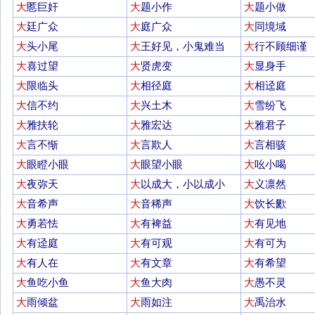
大
慝巨奸
大
题小作
大
题小做
大
廷广众
大
庭广众
大
同境域
大
头小尾
大
王好见，小鬼难当
大
行不顾细谨
大
喜过望
大
贤虎变
大
显身手
大
限临头
大
相径庭
大
相迳庭
大
信不约
大
兴土木
大
雪纷飞
大
雅扶轮
大
雅宏达
大
雅君子
大
言不惭
大
言欺人
大
言相骇
大
眼瞪小眼
大
眼望小眼
大
吆小喝
大
夜弥天
大
以成大，小以成小
大
义凛然
大
音希声
大
音稀声
大
饮长歠
大
勇若怯
大
有裨益
大
有见地
大
有迳庭
大
有可观
大
有可为
大
有人在
大
有文章
大
有希望
大
鱼吃小鱼
大
鱼大肉
大
愚不灵
大
雨倾盆
大
雨如注
大
禹治水