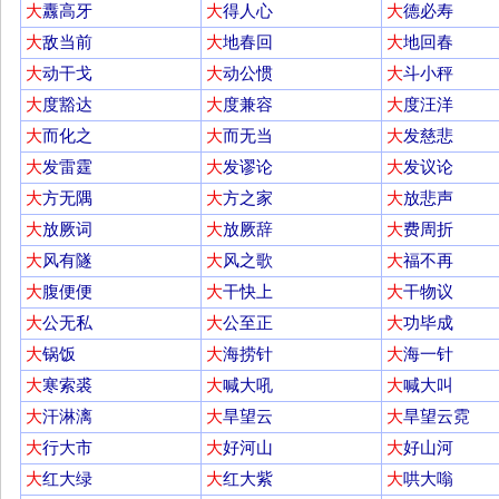
大
纛高牙
大
得人心
大
德必寿
大
敌当前
大
地春回
大
地回春
大
动干戈
大
动公惯
大
斗小秤
大
度豁达
大
度兼容
大
度汪洋
大
而化之
大
而无当
大
发慈悲
大
发雷霆
大
发谬论
大
发议论
大
方无隅
大
方之家
大
放悲声
大
放厥词
大
放厥辞
大
费周折
大
风有隧
大
风之歌
大
福不再
大
腹便便
大
干快上
大
干物议
大
公无私
大
公至正
大
功毕成
大
锅饭
大
海捞针
大
海一针
大
寒索裘
大
喊大吼
大
喊大叫
大
汗淋漓
大
旱望云
大
旱望云霓
大
行大市
大
好河山
大
好山河
大
红大绿
大
红大紫
大
哄大嗡