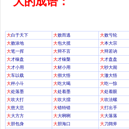
大的成语：
大
白于天下
大
败而逃
大
败亏轮
大
败涂地
大
包大揽
大
本大宗
大
笔一挥
大
辩不言
大
辩若讷
大
才榱盘
大
才榱槃
大
才盘盘
大
才小用
大
材小用
大
吵大闹
大
车以载
大
彻大悟
大
澈大悟
大
秤小斗
大
吃大喝
大
吃一惊
大
处落墨
大
处着墨
大
处着眼
大
吹大打
大
吹大擂
大
吹法螺
大
慈大悲
大
错特错
大
打出手
大
大方方
大
大咧咧
大
大落落
大
胆包身
大
胆海口
大
刀阔斧