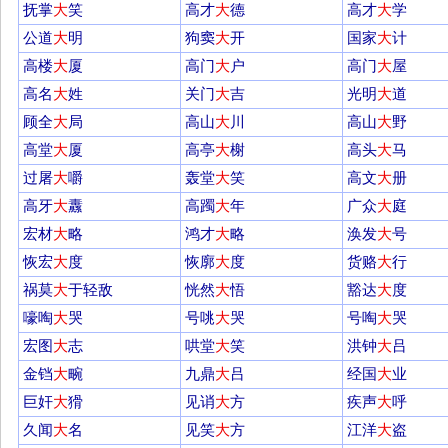
抚掌
大
笑
高才
大
德
高才
大
学
公道
大
明
狗窦
大
开
国家
大
计
高楼
大
厦
高门
大
户
高门
大
屋
高名
大
姓
关门
大
吉
光明
大
道
顾全
大
局
高山
大
川
高山
大
野
高堂
大
厦
高亭
大
榭
高头
大
马
过屠
大
嚼
轰堂
大
笑
高文
大
册
高牙
大
纛
高躅
大
年
广众
大
庭
宏材
大
略
鸿才
大
略
涣发
大
号
恢宏
大
度
恢廓
大
度
货赂
大
行
祸莫
大
于轻敌
恍然
大
悟
豁达
大
度
嚎啕
大
哭
号咷
大
哭
号啕
大
哭
宏图
大
志
哄堂
大
笑
洪钟
大
吕
金铛
大
畹
九鼎
大
吕
经国
大
业
巨奸
大
猾
见诮
大
方
疾声
大
呼
久闻
大
名
见笑
大
方
江洋
大
盗