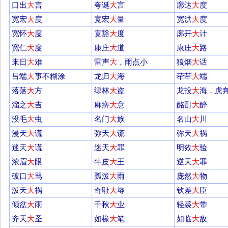
口出
大
言
夸诞
大
言
廓达
大
度
宽宏
大
度
宽宏
大
量
宽洪
大
度
宽怀
大
度
宽豁
大
度
廓开
大
计
宽仁
大
度
康庄
大
道
康庄
大
路
来日
大
难
雷声
大
，雨点小
狼烟
大
话
吕端
大
事不糊涂
龙归
大
海
荦荦
大
端
落落
大
方
绿林
大
盗
龙投
大
海，虎
溜之
大
吉
麻痹
大
意
酩酊
大
醉
没毛
大
虫
名门
大
族
名山
大
川
漫天
大
谎
弥天
大
谎
弥天
大
祸
迷天
大
谎
迷天
大
罪
明效
大
验
浓眉
大
眼
牛皮
大
王
逆天
大
罪
破口
大
骂
瓢泼
大
雨
庞然
大
物
泼天
大
祸
奇耻
大
辱
钦差
大
臣
倾盆
大
雨
千秋
大
业
轻裘
大
带
齐天
大
圣
如椽
大
笔
如临
大
敌