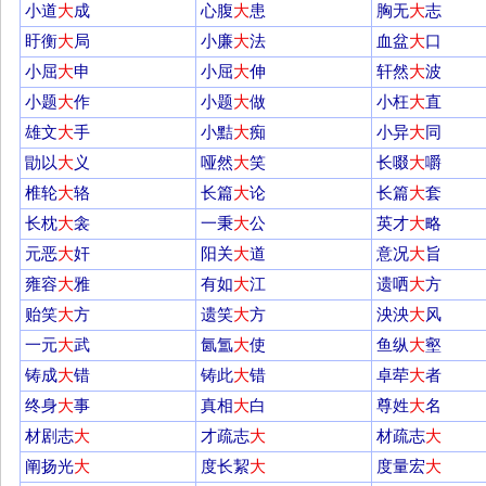
小道
大
成
心腹
大
患
胸无
大
志
盱衡
大
局
小廉
大
法
血盆
大
口
小屈
大
申
小屈
大
伸
轩然
大
波
小题
大
作
小题
大
做
小枉
大
直
雄文
大
手
小黠
大
痴
小异
大
同
勖以
大
义
哑然
大
笑
长啜
大
嚼
椎轮
大
辂
长篇
大
论
长篇
大
套
长枕
大
衾
一秉
大
公
英才
大
略
元恶
大
奸
阳关
大
道
意况
大
旨
雍容
大
雅
有如
大
江
遗哂
大
方
贻笑
大
方
遗笑
大
方
泱泱
大
风
一元
大
武
氤氲
大
使
鱼纵
大
壑
铸成
大
错
铸此
大
错
卓荦
大
者
终身
大
事
真相
大
白
尊姓
大
名
材剧志
大
才疏志
大
材疏志
大
阐扬光
大
度长絜
大
度量宏
大