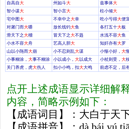
自高自
大
州如斗
大
兹事体
大
智小谋
大
智小言
大
柱小倾
大
宅中图
大
不幸中之
大
幸
吃小亏得
大
便
对屠门而
大
嚼
放长线钓
大
鱼
各打五十
大
板
滑天下之
大
稽
冒天下之
大
不韪
水浅不容
大
鱼
小水不容
大
舟
艺高人胆
大
知奸亦有
大
罗
山以小陁而
大
崩
小不忍则乱
大
谋
小惭小好，
大
小事糊涂，
大
事不糊涂
小以成小，
大
以成大
小杖则受，
大
关门养虎，虎
大
伤人
扣小小鸣，扣
大
大鸣
前虑不定，后
点开上述成语显示详细解
内容，简略示例如下：
【成语词目】：大白于天
【成语拼音】：dà bái yú tiān