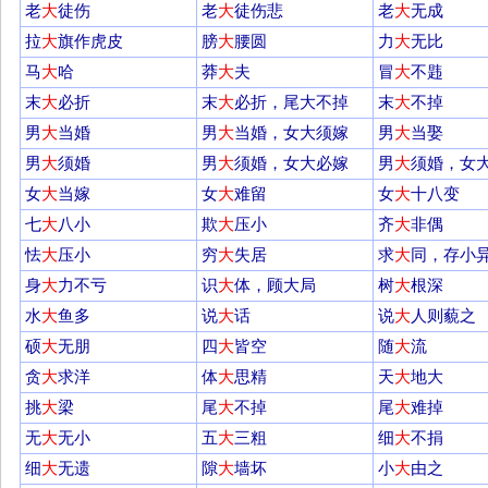
老
大
徒伤
老
大
徒伤悲
老
大
无成
拉
大
旗作虎皮
膀
大
腰圆
力
大
无比
马
大
哈
莽
大
夫
冒
大
不韪
末
大
必折
末
大
必折，尾大不掉
末
大
不掉
男
大
当婚
男
大
当婚，女大须嫁
男
大
当娶
男
大
须婚
男
大
须婚，女大必嫁
男
大
须婚，女
女
大
当嫁
女
大
难留
女
大
十八变
七
大
八小
欺
大
压小
齐
大
非偶
怯
大
压小
穷
大
失居
求
大
同，存小
身
大
力不亏
识
大
体，顾大局
树
大
根深
水
大
鱼多
说
大
话
说
大
人则藐之
硕
大
无朋
四
大
皆空
随
大
流
贪
大
求洋
体
大
思精
天
大
地大
挑
大
梁
尾
大
不掉
尾
大
难掉
无
大
无小
五
大
三粗
细
大
不捐
细
大
无遗
隙
大
墙坏
小
大
由之