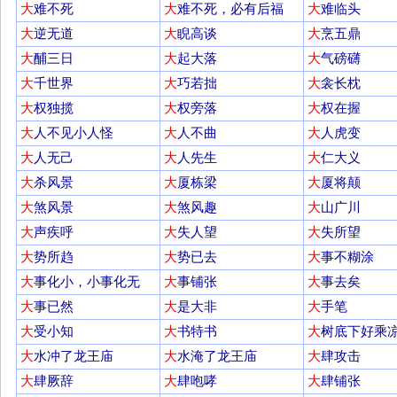
大
难不死
大
难不死，必有后福
大
难临头
大
逆无道
大
睨高谈
大
烹五鼎
大
酺三日
大
起大落
大
气磅礴
大
千世界
大
巧若拙
大
衾长枕
大
权独揽
大
权旁落
大
权在握
大
人不见小人怪
大
人不曲
大
人虎变
大
人无己
大
人先生
大
仁大义
大
杀风景
大
厦栋梁
大
厦将颠
大
煞风景
大
煞风趣
大
山广川
大
声疾呼
大
失人望
大
失所望
大
势所趋
大
势已去
大
事不糊涂
大
事化小，小事化无
大
事铺张
大
事去矣
大
事已然
大
是大非
大
手笔
大
受小知
大
书特书
大
树底下好乘
大
水冲了龙王庙
大
水淹了龙王庙
大
肆攻击
大
肆厥辞
大
肆咆哮
大
肆铺张