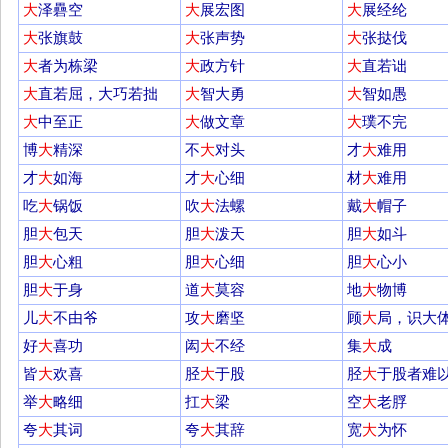
大
泽礨空
大
展宏图
大
展经纶
大
张旗鼓
大
张声势
大
张挞伐
大
者为栋梁
大
政方针
大
直若诎
大
直若屈，大巧若拙
大
智大勇
大
智如愚
大
中至正
大
做文章
大
璞不完
博
大
精深
不
大
对头
才
大
难用
才
大
如海
才
大
心细
材
大
难用
吃
大
锅饭
吹
大
法螺
戴
大
帽子
胆
大
包天
胆
大
泼天
胆
大
如斗
胆
大
心粗
胆
大
心细
胆
大
心小
胆
大
于身
道
大
莫容
地
大
物博
儿
大
不由爷
攻
大
磨坚
顾
大
局，识大
好
大
喜功
闳
大
不经
集
大
成
皆
大
欢喜
胫
大
于股
胫
大
于股者难
举
大
略细
扛
大
梁
空
大
老脬
夸
大
其词
夸
大
其辞
宽
大
为怀