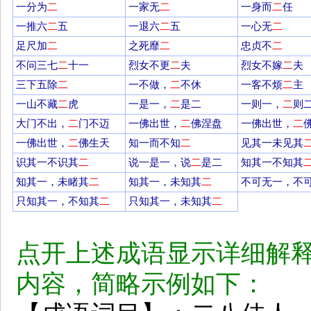
一分为
二
一家无
二
一身而
二
任
一推六
二
五
一退六
二
五
一心无
二
足尺加
二
之死靡
二
忠贞不
二
不问三七
二
十一
烈女不更
二
夫
烈女不嫁
二
夫
三下五除
二
一不做，
二
不休
一客不烦
二
主
一山不藏
二
虎
一是一，
二
是二
一则一，
二
则
大门不出，
二
门不迈
一佛出世，
二
佛涅盘
一佛出世，
二
一佛出世，
二
佛生天
知一而不知
二
见其一未见其
识其一不识其
二
说一是一，说
二
是二
知其一不知其
知其一，未睹其
二
知其一，未知其
二
不可无一，不
只知其一，不知其
二
只知其一，未知其
二
点开上述成语显示详细解
内容，简略示例如下：