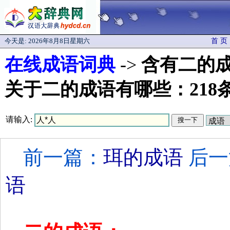
今天是:
2026年8月8日星期六
首 页
在线成语词典
->
含有二的
关于二的成语有哪些：218
请输入:
前一篇：
珥的成语
后一
语