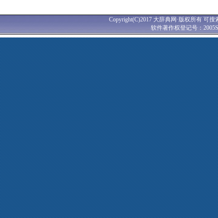
Copyright(C)2017 大辞典网·版权所有 可搜
软件著作权登记号：2005SR0