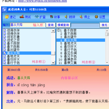
下载网址：
http://www.hydcd.cn/softdown.htm