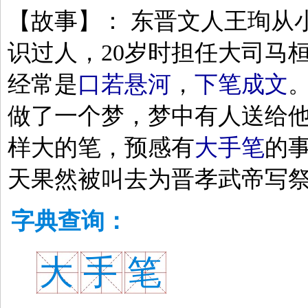
【故事】： 东晋文人王珣从
识过人，20岁时担任大司马
经常是
口若悬河
，
下笔成文
做了一个梦，梦中有人送给
样大的笔，预感有
大手笔
的
天果然被叫去为晋孝武帝写
字典查询：
大
手
笔