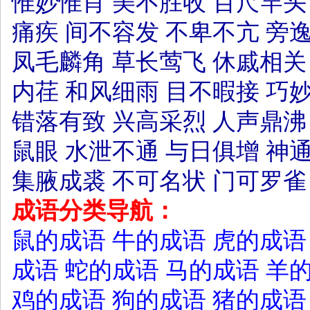
惟妙惟肖
美不胜收
百尺竿头
痛疾
间不容发
不卑不亢
旁
凤毛麟角
草长莺飞
休戚相关
内荏
和风细雨
目不暇接
巧
错落有致
兴高采烈
人声鼎沸
鼠眼
水泄不通
与日俱增
神
集腋成裘
不可名状
门可罗雀
成语分类导航：
鼠的成语
牛的成语
虎的成语
成语
蛇的成语
马的成语
羊
鸡的成语
狗的成语
猪的成语