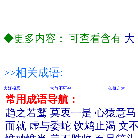
◆更多内容： 可查看含有
大
>>相关成语:
大奸极恶
大节不可夺
如椽之笔
常用成语导航：
趋之若鹜
莫衷一是
心猿意马
而就
虚与委蛇
饮鸩止渴
文