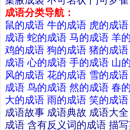
集腋成裘
不可名状
门可罗雀
成语分类导航：
鼠的成语
牛的成语
虎的成语
成语
蛇的成语
马的成语
羊
鸡的成语
狗的成语
猪的成语
成语
心的成语
手的成语
山
风的成语
花的成语
雪的成语
成语
鸟的成语
然的成语
春
大的成语
雨的成语
笑的成语
成语故事
成语典故
成语大全
成语
含有反义词的成语
描写