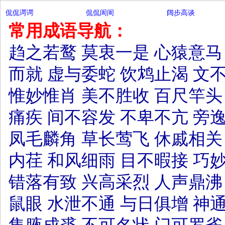
侃侃谔谔
侃侃訚訚
阔步高谈
常用成语导航：
趋之若鹜
莫衷一是
心猿意马
而就
虚与委蛇
饮鸩止渴
文
惟妙惟肖
美不胜收
百尺竿头
痛疾
间不容发
不卑不亢
旁
凤毛麟角
草长莺飞
休戚相关
内荏
和风细雨
目不暇接
巧
错落有致
兴高采烈
人声鼎沸
鼠眼
水泄不通
与日俱增
神