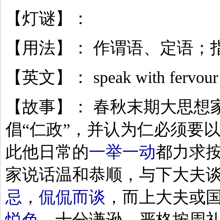
【灯谜】：
【用法】： 作谓语、定语；
【英文】： speak with fervour a
【故事】： 春秋末期大思想
倡“仁政”，并认为仁必须要
此他日常的
一举一动
都力求
家说话温和恭顺，与下大夫
忌
，
侃侃而谈
，而上大夫或
悦色
，十分谦逊，严格按周