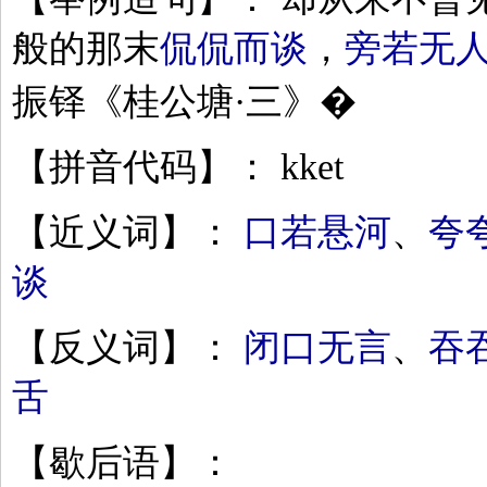
般的那末
侃侃而谈
，
旁若无
振铎《桂公塘·三》�
【拼音代码】： kket
【近义词】：
口若悬河
、
夸
谈
【反义词】：
闭口无言
、
吞
舌
【歇后语】：