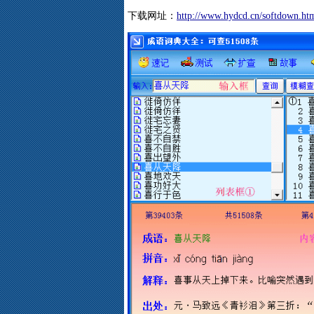
下载网址：
http://www.hydcd.cn/softdown.ht