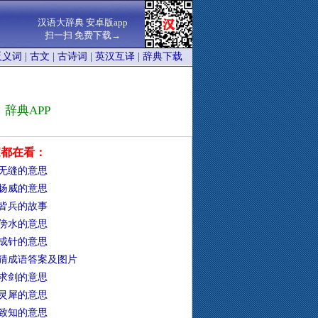
汉语大辞典 安卓版app
扫一扫 免费下载→
反义词
|
古文
|
古诗词
|
英汉互译
|
辞典下载
辞典APP
家都在看：
无缝的意思
扬威的意思
皆兵的故事
傍水的意思
成针的意思
猜成语答案及图片
求剑的意思
灵犀的意思
致知的意思