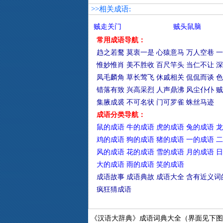
>>相关成语:
贼走关门
贼头鼠脑
常用成语导航：
趋之若鹜
莫衷一是
心猿意马
万人空巷
一
惟妙惟肖
美不胜收
百尺竿头
当仁不让
深
凤毛麟角
草长莺飞
休戚相关
侃侃而谈
色
错落有致
兴高采烈
人声鼎沸
风尘仆仆
贼
集腋成裘
不可名状
门可罗雀
蛛丝马迹
成语分类导航：
鼠的成语
牛的成语
虎的成语
兔的成语
龙
鸡的成语
狗的成语
猪的成语
一的成语
二
风的成语
花的成语
雪的成语
月的成语
日
大的成语
雨的成语
笑的成语
成语故事
成语典故
成语大全
含有近义词
疯狂猜成语
《汉语大辞典》成语词典大全（界面见下图