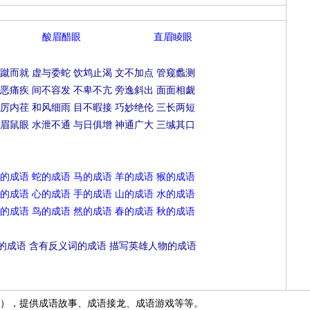
酸眉醋眼
直眉睖眼
蹴而就
虚与委蛇
饮鸩止渴
文不加点
管窥蠡测
恶痛疾
间不容发
不卑不亢
旁逸斜出
面面相觑
厉内荏
和风细雨
目不暇接
巧妙绝伦
三长两短
眉鼠眼
水泄不通
与日俱增
神通广大
三缄其口
的成语
蛇的成语
马的成语
羊的成语
猴的成语
的成语
心的成语
手的成语
山的成语
水的成语
的成语
鸟的成语
然的成语
春的成语
秋的成语
的成语
含有反义词的成语
描写英雄人物的成语
），提供成语故事、成语接龙、成语游戏等等。