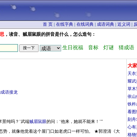
首 页
|
在线字典
|
在线词典
|
成语词典
|
近义词
|
思
，读音、贼眉鼠眼的拼音是什么，怎么造句：
生日祝福
音标
灯谜
猜成语
大
天衣
耀武
草木
的成语接龙
依山
铁杵
看图
刻舟
李景纯吗？’武端
贼眉鼠眼
的问：‘他来，她就不能来！’”
心有
态势，就像他觉着这个屋门口如老虎口一样可怕。 ★郭澄清《大
格物