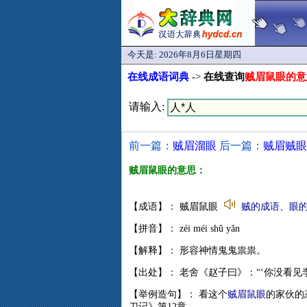
今天是:
2026年8月6日星期四
在线成语词典
->
在线查询
贼眉鼠眼的意
请输入:
前一篇：
贼眉溜眼
后一篇：
贼眉贼眼
贼眉鼠眼的意思：
【成语】： 贼眉鼠眼
贼的成语
、
眼
【拼音】： zéi méi shǔ yǎn
【解释】： 形容神情鬼鬼祟祟。
【出处】： 老舍《赵子曰》：“‘你没看见
【举例造句】： 看这个
贼眉鼠眼
的家伙的
刀记》第12章