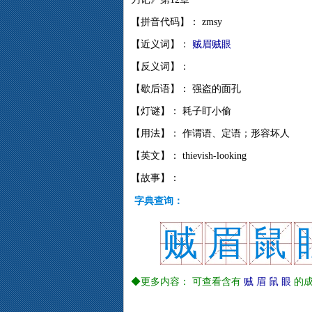
【拼音代码】： zmsy
【近义词】：
贼眉贼眼
【反义词】：
【歇后语】： 强盗的面孔
【灯谜】： 耗子盯小偷
【用法】： 作谓语、定语；形容坏人
【英文】： thievish-looking
【故事】：
字典查询：
贼
眉
鼠
◆更多内容： 可查看含有
贼
眉
鼠
眼
的成