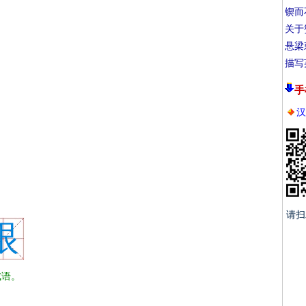
锲而
关于
悬梁
描写
手
汉
请扫
眼
语。