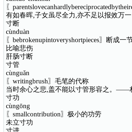
〖parentslovecanhardlybereciprocatedby
有如春晖,子女虽尽全力,亦不足以报效万一
寸断
cùnduàn
〖bebrokenupintoveryshortpiece
比喻悲伤
肝肠寸断
寸管
cùnguǎn
〖writingbrush〗毛笔的代称
当时余心之悲,盖不能以寸管形容之。——
寸功
cùngōng
〖smallcontribution〗极小的功劳
未立寸功
寸进