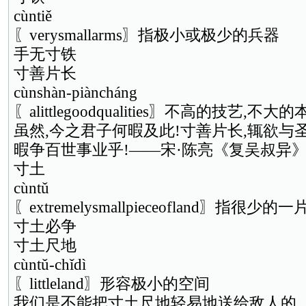
cùntiě
〖verysmallarms〗指极小或极少的兵器
手无寸铁
寸善片长
cùnshàn-piàncháng
〖alittlegoodqualities〗不高的技艺,不大
虽然,今之君子何暇及此!寸善片长,辄欲与圣
暇争百世事业乎!——宋·陈亮《复吴叔异
寸土
cùntǔ
〖extremelysmallpieceofland〗指很少的
寸土必争
寸土尺地
cùntǔ-chǐdì
〖littleland〗形容极小的空间
我们是不能把寸土尺地轻易地送给敌人的