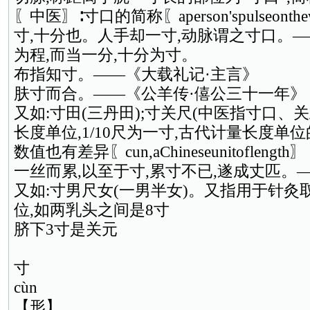
〖中医〗∶寸口的简称〖aperson'spulseonthew
寸,十分也。人手却一寸,动脉谓之寸口。—
为程,而当一分,十分为寸。
布指知寸。——《大载礼记·主言》
肤寸而合。——《公羊传·僖公三十一年》
又如:寸田(三丹田);寸关尺(中医指寸口、
长度单位,1/10尺为一寸,古代计量长度单
数值也有差异〖cun,aChineseunitoflength〗
一丝而累,以至于寸,累寸不已,遂成丈匹。
又如:寸男尺女(一男半女)。又指用于针灸
位,如两乳头之间是8寸
脐下3寸是关元
寸
cùn
【形】