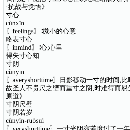
·抗战与觉悟》
寸心
cùnxīn
〖feelings〗∶微小的心意
略表寸心
〖inmind〗∶心;心里
得失寸心知
寸阴
cùnyīn
〖averyshorttime〗日影移动一寸的时
故圣人不贵尺之璧而重寸之阴,时难得而易
原道》
寸阴尺璧
寸阴若岁
cùnyīn-ruòsuì
〖veryshorttime〗一寸光阴宛若度过