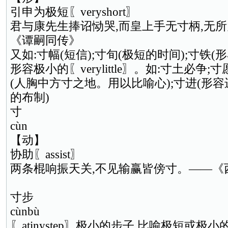
引申为极短〖veryshort〗
君与康先生捧诏恸哭,而皇上手无寸柄,无
《谭嗣同传》
又如:寸幅(短信);寸旬(极短的时间);寸铁(
形容极小的〖verylittle〗。如:寸土必争;
(人胸中方寸之地。用以比喻心);寸进(形容
的布制)
寸
cùn
【动】
协助〖assist〗
两条棍响振天关,不见输赢皆傍寸。——《
寸步
cùnbù
〖atinystep〗极小的步子,比喻极短或极小