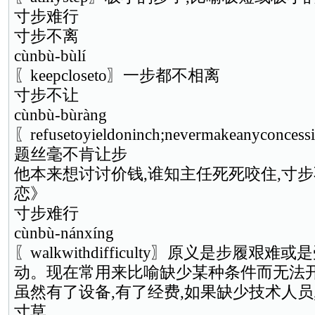
寸步难行
寸步不离
cùnbù-bùlí
〖keepcloseto〗一步都不相离
寸步不让
cùnbù-bùràng
〖refusetoyieldoninch;nevermakeanyc
题丝毫不肯让步
他本来想讨讨价钱,谁知主任死死咬住,寸步
恋》
寸步难行
cùnbù-nánxíng
〖walkwithdifficulty〗原义是步履艰
动。现在常用来比喻缺少某种条件而无法
虽然有了设备,有了经费,如果缺少技术人员
寸草