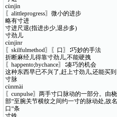
cùnjìn
〖alittleprogress〗微小的进步
略有寸进
寸进尺退(指进步少,退步多)
寸劲儿
cùnjìnr
〖skilfulmethod〗〖口〗∶巧妙的手法
折断麻经儿得靠寸劲儿,不能硬拽
〖happento;bychance〗∶凑巧的机会
这种东西早已不兴了,赶上寸劲儿,还能买
寸脉
cùnmài
〖cunpulse〗两手寸口脉动的一部分。由
部”至腕关节横纹之间约一寸的脉动处,故名
口”条
寸铁