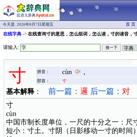
今天是:
2026年8月7日星期五
首 页
在线字典
->
在线查询寸的意思，怎么组词，怎么读，寸的读音，
请输入:
寸
cùn
,
拼音：
部首：
寸
前一篇：
邏
后一篇：
对
基本解释
：
寸
cùn
中国市制长度单位，一尺的十分之一：尺
短小：寸土。寸阴（日影移动一寸的时间