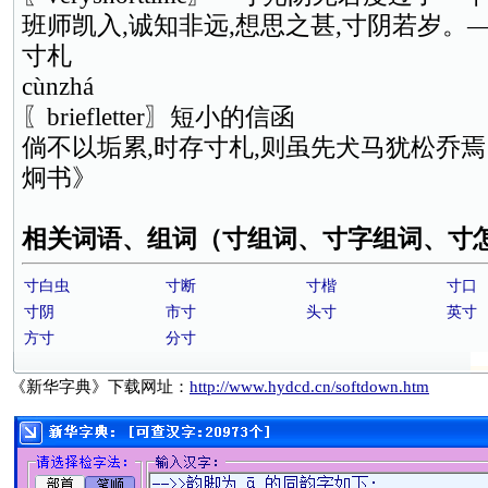
班师凯入,诚知非远,想思之甚,寸阴若岁。
寸札
cùnzhá
〖briefletter〗短小的信函
倘不以垢累,时存寸札,则虽先犬马犹松乔
炯书》
相关词语、组词（寸组词、寸字组词、寸
寸白虫
寸断
寸楷
寸口
寸阴
市寸
头寸
英寸
方寸
分寸
《新华字典》下载网址：
http://www.hydcd.cn/softdown.htm