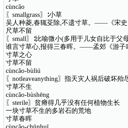
cùncǎo
〖smallgrass〗∶小草
吴人种菱,春辄芟除,不遗寸草。——《宋史
尺草不留
〖small〗∶比喻微小(多用于儿女自比于父母
谁言寸草心,报得三春晖。——孟郊《游子
寸草之心
寸草不留
cùncǎo-bùliú
〖notleaveanything〗指天灾人祸后破
寸草不生
cùncǎo-bùshēng
〖sterile〗贫瘠得几乎没有任何植物生长
一块寸草不生的多岩石的荒地
寸草春晖
cùncǎo-chūnhuī