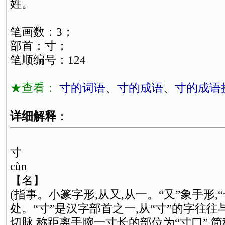
姓。
笔画数：3；
部首：寸；
笔顺编号：124
★查看：
寸的词语
、
寸的成语
、
寸的成语
详细解释
：
寸
cùn
【名】
(指事。小篆字形,从又,从一。“又”象手形,
处。“寸”是汉字部首之一,从“寸”的字往往
切脉,称距离手腕一寸长的部位为“寸口”,简称