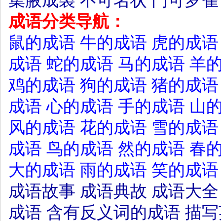
集腋成裘
不可名状
门可罗雀
成语分类导航：
鼠的成语
牛的成语
虎的成语
成语
蛇的成语
马的成语
羊
鸡的成语
狗的成语
猪的成语
成语
心的成语
手的成语
山
风的成语
花的成语
雪的成语
成语
鸟的成语
然的成语
春
大的成语
雨的成语
笑的成语
成语故事
成语典故
成语大全
成语
含有反义词的成语
描写