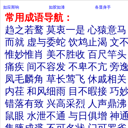
如应斯响
如胶如漆
各显身手
常用成语导航：
趋之若鹜
莫衷一是
心猿意马
而就
虚与委蛇
饮鸩止渴
文
惟妙惟肖
美不胜收
百尺竿头
痛疾
间不容发
不卑不亢
旁
凤毛麟角
草长莺飞
休戚相关
内荏
和风细雨
目不暇接
巧
错落有致
兴高采烈
人声鼎沸
鼠眼
水泄不通
与日俱增
神