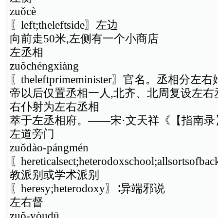
zuǒcè
〖left;theleftside〗左边
向前走50米,左侧有一个小商店
左丞相
zuǒchéngxiàng
〖theleftprimeminister〗官名。丞
帝以后仅置丞相一人,北齐、北周复设左右
右仆射为左右丞相
萃于左丞相府。——宋·文天祥《【指南录
左道旁门
zuǒdào-pángmén
〖hereticalsect;heterodoxschool;allsort
教派别或学术派别
〖heresy;heterodoxy〗∶异端邪说
左右督
zuǒ-yòudū