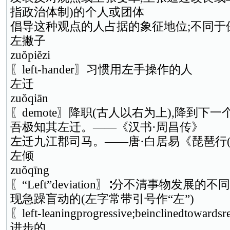
指政治体制)的个人或团体
倡导这种观点的人占据的象征地位;不同于
左撇子
zuǒpiězi
〖left-hander〗习惯用左手操作的人
左迁
zuǒqiān
〖demote〗降职(古人以右为上),降到下一
吾极知其左迁。——《汉书·周昌传》
左迁九江郡司马。——唐·白居易《琵琶行(
左倾
zuǒqīng
〖“Left”deviation〗∶分不清事物发展
现急躁盲动的(左字常带引号作“左”)
〖left-leaningprogressive;beinclinedtowa
进步的