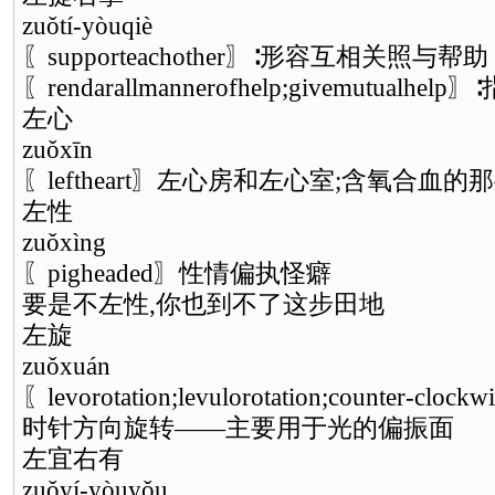
zuǒtí-yòuqiè
〖supporteachother〗∶形容互相关照与帮助
〖rendarallmannerofhelp;givemutual
左心
zuǒxīn
〖leftheart〗左心房和左心室;含氧合血
左性
zuǒxìng
〖pigheaded〗性情偏执怪癖
要是不左性,你也到不了这步田地
左旋
zuǒxuán
〖levorotation;levulorotation;counter
时针方向旋转——主要用于光的偏振面
左宜右有
zuǒyí-yòuyǒu