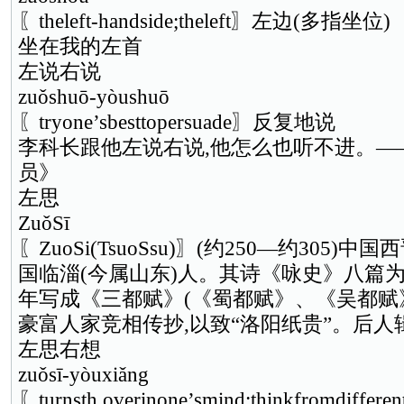
〖theleft-handside;theleft〗左边(多指坐位)
坐在我的左首
左说右说
zuǒshuō-yòushuō
〖tryone’sbesttopersuade〗反复地说
李科长跟他左说右说,他怎么也听不进。—
员》
左思
ZuǒSī
〖ZuoSi(TsuoSsu)〗(约250—约305
国临淄(今属山东)人。其诗《咏史》八篇
年写成《三都赋》(《蜀都赋》、《吴都赋
豪富人家竞相传抄,以致“洛阳纸贵”。后
左思右想
zuǒsī-yòuxiǎng
〖turnsth.overinone’smind;thinkfromdiffer