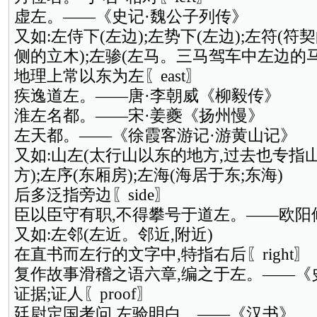
虚左。——《史记·魏公子列传》
又如:左侍下(左边);左势下(左边);左符(符
侧的立木);左骖(左马。三马驾车中左边的马
地理上常以东为左〖east〗
疾逸道左。——唐·李朝威《柳毅传》
淮左名都。——宋·姜夔《扬州慢》
左天都。——《徐霞客游记·游黄山记》
又如:山左(太行山以东的地方,过去也专指山
方);左序(东厢房);左海(海居于东;东海)
后多泛指旁边〖side〗
臣以臣守有职,不得攀号于道左。——欧阳
又如:左邻(左近。邻近,附近)
在直书而左行的文字中,特指右后〖right〗
复作故事滑稽之语六章,编之于左。——《
证据;证人〖proof〗
廷尉定国考问,左验明白。——《汉书》