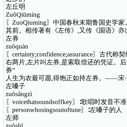
左丘明
ZuǒQiūmíng
〖ZuoQiuming〗中国春秋末期鲁国史
其前。相传著有《左传》,又传《国语》亦
左券
zuǒquàn
〖certainty;confidence;assurance
右两片,左片叫左券,是索取偿还的凭证。后
券”
人生为农最可愿,得饱正如持左券。——宋
左嗓子
zuǒsǎngzi
〖voicethatsoundsoffkey〗∶歌唱时发音
〖personwhosingsoutoftune〗∶左嗓子的人
左师
zuǒshī