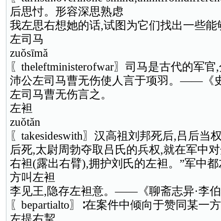
后思忖。形容深思熟虑
我左思右想她的话,试图为它们找出一些能
左司马
zuǒsīmǎ
〖theleftministerofwar〗司马是古代
沛公左司马曹无伤使人言于项羽。——《史
左司马曹无伤言之。
左袒
zuǒtǎn
〖takesideswith〗汉高祖刘邦死后,吕后
后死,太尉周勃夺取吕氏的兵权,就在军中对
右袒(露出右臂),拥护刘氏的左袒。”军中
方叫左袒
李见王,隐存左袒意。——《聊斋志异·李
〖bepartialto〗∶在案件中倾向于赞同
左提右挈