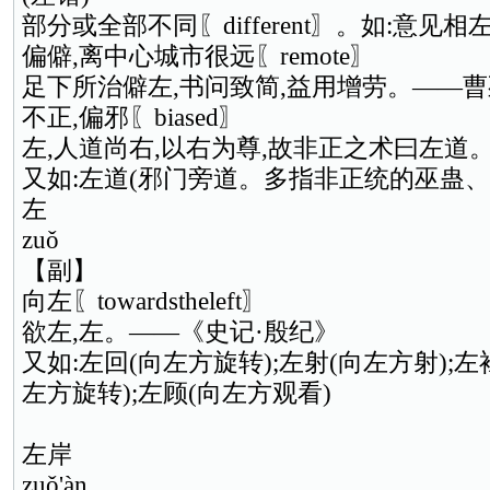
部分或全部不同〖different〗。如:意见相
偏僻,离中心城市很远〖remote〗
足下所治僻左,书问致简,益用增劳。——
不正,偏邪〖biased〗
左,人道尚右,以右为尊,故非正之术曰左道
又如:左道(邪门旁道。多指非正统的巫蛊、方
左
zuǒ
【副】
向左〖towardstheleft〗
欲左,左。——《史记·殷纪》
又如:左回(向左方旋转);左射(向左方射);左
左方旋转);左顾(向左方观看)
左岸
zuǒ'àn