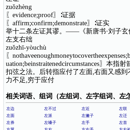
zuǒzhèng
〖evidence;proof〗∶证据
〖affirm;confirm;demonstrate〗∶证实
举十二条左证其谬。——《新唐书·刘子玄
左支右绌
zuǒzhī-yòuchù
〖nothaveenoughmoneytocovertheexpenses;be
uation;beinstraitenedcircumstan
扣弦之法。后转指应付了左面,右面又感到
力不足,穷于应付
相关词语、组词（左组词、左字组词、左
左边
左不过
左近
左联
左面
左派
左撇子
左迁
左券
左嗓子
左手
左首
左翼
左右
左右手
左右