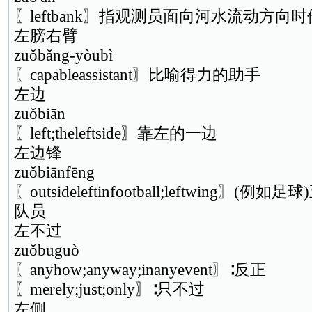
〖leftbank〗指观测员面向河水流动方向
左膀右臂
zuǒbǎng-yòubì
〖capableassistant〗比喻得力的助手
左边
zuǒbiān
〖left;theleftside〗靠左的一边
左边锋
zuǒbiānfēng
〖outsideleftinfootball;leftwing
队员
左不过
zuǒbuguò
〖anyhow;anyway;inanyevent〗∶反正
〖merely;just;only〗∶只不过
左侧