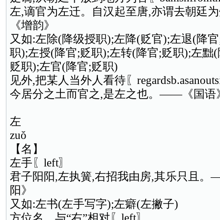
左,谪官为左迁。自汉起至唐,亦谓去朝廷
《增韵》
又如:左除(降级授职);左降(贬官);左退(降官
职);左授(降官;贬职);左转(降官;贬职);左黜(
贬职);左官(降官;贬职)
见外,把某人当外人看待〖regardsb.asanoutsi
今居分之土而官之,是左之也。——《国语
左
zuǒ
【名】
左手〖left〗
君子阳阳,左执簧,右招我由房,其乐只且。
阳》
又如:左书(左手写字);左癖(左撇子)
方位名。与“右”相对〖left〗