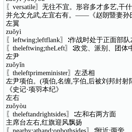
〖versatile〗无往不宜。形容多才多艺,
并允文允武,左宜右有。——《赵朗暨妻孙
左翼
zuǒyì
〖leftwing;leftflank〗∶作战时处于正
〖theleftwing;theLeft〗∶政党、派别、
左尹
zuǒyǐn
〖theleftprimeminister〗左丞相
左尹项伯。(项伯,名缠,字伯,后被刘邦封射
《史记·项羽本纪》
左右
zuǒyòu
〖theleftandrightsides〗∶左和右两方面
主席台左右,红旗迎风飘扬
〖nearby;athand;onbothsides〗∶附近;两旁