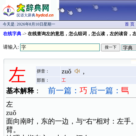
今天是:
2026年8月10日星期一
首 页
在线字典
->
在线查询左的意思，怎么组词，怎么读，左的读音，
请输入:
左
zuǒ
,
拼音：
部首：
工
前一篇：
巧
后一篇：
巪
基本解释
：
左
zuǒ
面向南时，东的一边，与“右”相对：左手
臂。