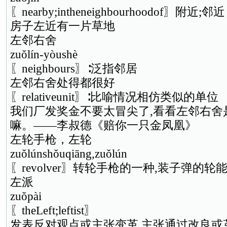
〖nearby;intheneighbourhoodof〗附近;邻近
房子左近有一片草地
左邻右舍
zuǒlín-yòushè
〖neighbours〗∶泛指邻居
左邻右舍处得都很好
〖relativeunit〗∶比喻情况相仿类似的单位
我们厂发奖金不要太冒尖了,看看左邻右舍
嘛。——李叔德《赔你一只金凤凰》
左轮手枪，左轮
zuǒlúnshǒuqiāng,zuǒlún
〖revolver〗转轮手枪的一种,装子弹的
左派
zuǒpài
〖theLeft;leftist〗
发表反对观点或主张变革,主张通过改良或