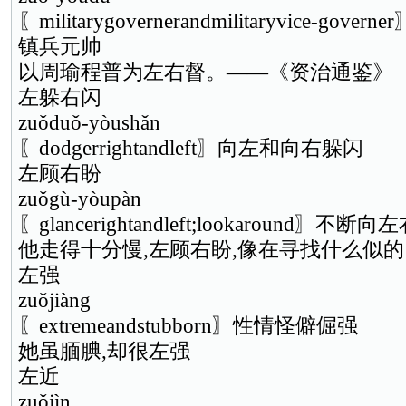
〖militarygovernerandmilitaryvice-g
镇兵元帅
以周瑜程普为左右督。——《资治通鉴》
左躲右闪
zuǒduǒ-yòushǎn
〖dodgerrightandleft〗向左和向右躲闪
左顾右盼
zuǒgù-yòupàn
〖glancerightandleft;lookaround〗不
他走得十分慢,左顾右盼,像在寻找什么似的
左强
zuǒjiàng
〖extremeandstubborn〗性情怪僻倔强
她虽腼腆,却很左强
左近
zuǒjìn