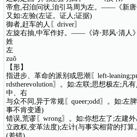
帝愈,召洎问状,洎引马周为左。——《新唐
又如:左验(左证。证人;证据)
御者,赶车的人〖driver〗
左旋右抽,中军作好。——《诗·郑风·清人
姓
左
zuǒ
【形】
指进步、革命的派别或思潮〖left-leaning;progres
rdstherevolution〗。如:左联;思想极
中、右
与众不同,异于常规〖queer;odd〗。如:左
事不肯变通)
错误,荒谬〖wrong〗。如:你想左了;左建
立政权,变革法度);左计(与事实相背的打算
(差错)