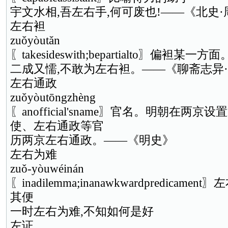
宇文水相,吾左右手,何可废也!——《北史
左右袒
zuǒyòutǎn
〖takesideswith;bepartialto〗偏袒某一
二成又懦,不敢为左右袒。——《聊斋志异
左右通政
zuǒyòutōngzhèng
〖anofficial'sname〗官名。明朝在两
使、左右通政等官
历两京左右通政。——《明史》
左右为难
zuǒ-yòuwéinán
〖inadilemma;inanawkwardpredica
其便
一时左右为难,不知如何是好
左证