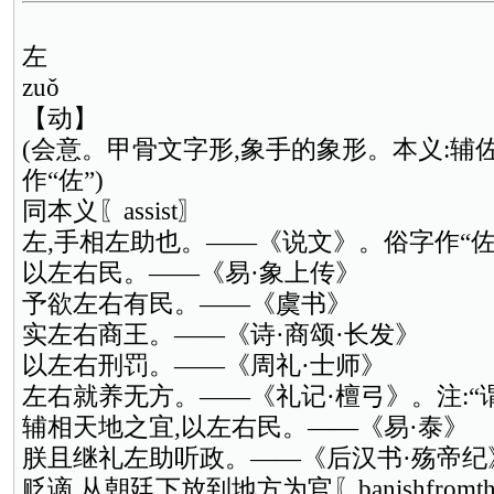
左
zuǒ
【动】
(会意。甲骨文字形,象手的象形。本义:辅
作“佐”)
同本义〖assist〗
左,手相左助也。——《说文》。俗字作“佐
以左右民。——《易·象上传》
予欲左右有民。——《虞书》
实左右商王。——《诗·商颂·长发》
以左右刑罚。——《周礼·士师》
左右就养无方。——《礼记·檀弓》。注:“
辅相天地之宜,以左右民。——《易·泰》
朕且继礼左助听政。——《后汉书·殇帝纪
贬谪,从朝廷下放到地方为官〖banishfromthe