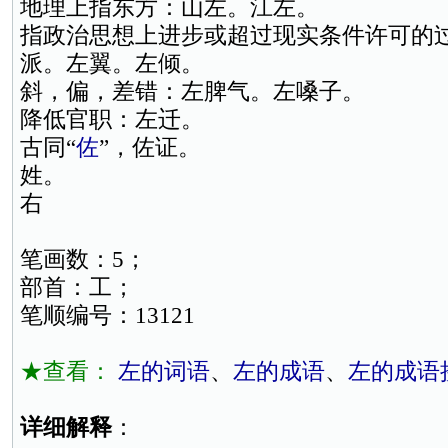
地理上指东方：山左。江左。
指政治思想上进步或超过现实条件许可的
派。左翼。左倾。
斜，偏，差错：左脾气。左嗓子。
降低官职：左迁。
古同“
佐
”，佐证。
姓。
右
笔画数：5；
部首：工；
笔顺编号：13121
★查看：
左的词语
、
左的成语
、
左的成语
详细解释
：