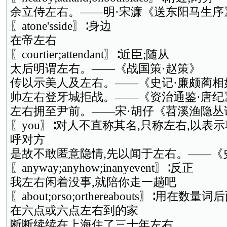
余立侍左右。——明·宋濂《送东阳马生序
〖atone'sside〗∶身边
在帝左右
〖courtier;attendant〗∶近臣;随从
太后明谓左右。——《战国策·赵策》
传以示美人及左右。——《史记·廉颇蔺相
帅左右登牙城拒战。——《资治通鉴·唐纪
左右拥至尹前。——宋·胡仔《苕溪渔隐丛
〖you〗∶对人不直称其名,只称左右,以表
呼对方
是故不敢匿意隐情,先以闻于左右。——《
〖anyway;anyhow;inanyevent〗∶反正
我左右闲着没事,就陪你走一趟吧
〖about;orso;orthereabouts〗∶用在数
在六点或六点左右到的家
断断续续在上海住了三十年左右