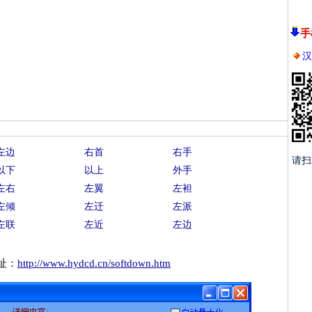
手
汉
左边
右首
右手
请扫
以下
以上
外手
左右
左翼
左袒
左倾
左迁
左派
左联
左近
左边
址：
http://www.hydcd.cn/softdown.htm