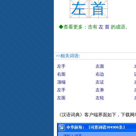
左
首
◆查看更多：含有
左
首
的成语。
>>相关词语:
左手
左面
右面
右边
顶端
左证
左手
左券
左面
左轮
《汉语词典》客户端界面如下，下载网