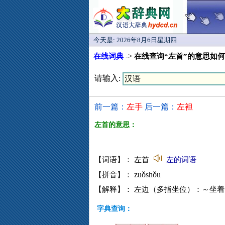
今天是:
2026年8月6日星期四
在线词典
->
在线查询“左首”的意思如
请输入:
前一篇：
左手
后一篇：
左袒
左首的意思：
【词语】： 左首
左的词语
zuǒshǒu
【拼音】：
【解释】： 左边（多指坐位）：～坐
字典查询：