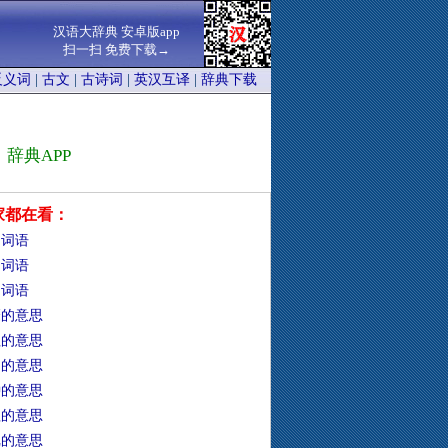
汉语大辞典 安卓版app
扫一扫 免费下载→
反义词
|
古文
|
古诗词
|
英汉互译
|
辞典下载
辞典APP
家都在看：
的词语
的词语
的词语
靡的意思
牲的意思
础的意思
钟的意思
靼的意思
冗的意思