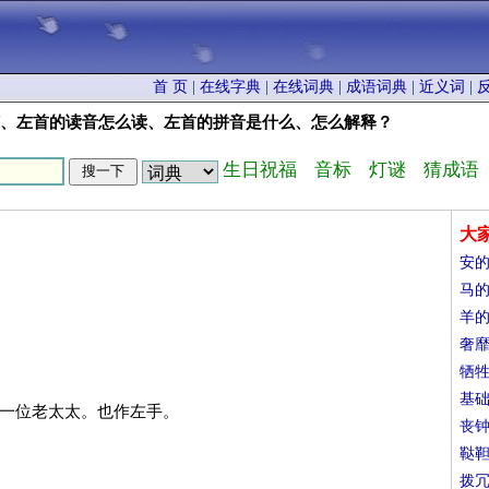
首 页
|
在线字典
|
在线词典
|
成语词典
|
近义词
|
何、左首的读音怎么读、左首的拼音是什么、怎么解释？
生日祝福
音标
灯谜
猜成语
大
安
马
羊
奢
牺
基
着一位老太太。也作左手。
丧
鞑
拨