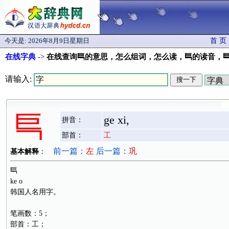
今天是:
2026年8月9日星期日
首 页
在线字典
->
在线查询巪的意思，怎么组词，怎么读，巪的读音，
请输入:
巪
ge xi,
拼音：
部首：
工
前一篇：
左
后一篇：
巩
基本解释
：
巪
ke o
韩国人名用字。
笔画数：5；
部首：工；