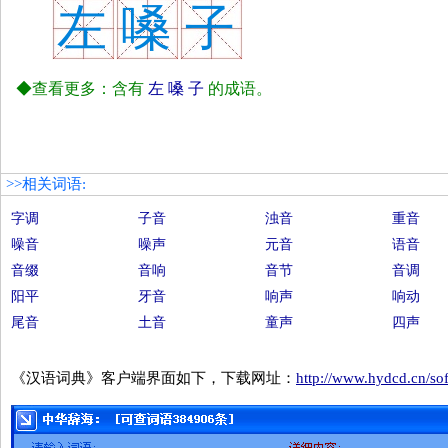
左
嗓
子
◆查看更多：含有
左
嗓
子
的成语。
>>相关词语:
字调
子音
浊音
重音
噪音
噪声
元音
语音
音缀
音响
音节
音调
阳平
牙音
响声
响动
尾音
土音
童声
四声
《汉语词典》客户端界面如下，下载网址：
http://www.hydcd.cn/so