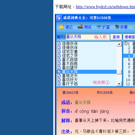
下载网址：
http://www.hydcd.cn/softdown.ht