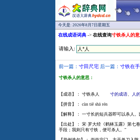
今天是:
2026年8月7日星期五
在线成语词典
->
在线查询
寸铁杀人的意
请输入:
前一篇：
寸田尺宅
后一篇：
寸铁在手
寸铁杀人的意思：
【成语】： 寸铁杀人
寸的成语
、
人
【拼音】： cùn tiě shā rén
【解释】： 一寸长的短兵器即可以杀人
【出处】： 宋·罗大经《鹤林玉露》第七
手段；我则只有寸铁，便可杀人。”
【举例造句】： 崇尚宗门，主于单刀入阵