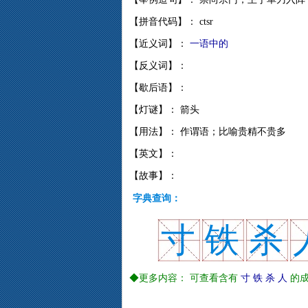
【拼音代码】： ctsr
【近义词】：
一语中的
【反义词】：
【歇后语】：
【灯谜】： 箭头
【用法】： 作谓语；比喻贵精不贵多
【英文】：
【故事】：
字典查询：
寸
铁
杀
◆更多内容： 可查看含有
寸
铁
杀
人
的成