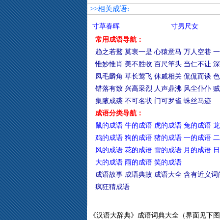
>>相关成语:
寸草春晖
寸男尺女
常用成语导航：
趋之若鹜
莫衷一是
心猿意马
万人空巷
一
惟妙惟肖
美不胜收
百尺竿头
当仁不让
深
凤毛麟角
草长莺飞
休戚相关
侃侃而谈
色
错落有致
兴高采烈
人声鼎沸
风尘仆仆
贼
集腋成裘
不可名状
门可罗雀
蛛丝马迹
成语分类导航：
鼠的成语
牛的成语
虎的成语
兔的成语
龙
鸡的成语
狗的成语
猪的成语
一的成语
二
风的成语
花的成语
雪的成语
月的成语
日
大的成语
雨的成语
笑的成语
成语故事
成语典故
成语大全
含有近义词
疯狂猜成语
《汉语大辞典》成语词典大全（界面见下图