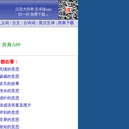
汉语大辞典 安卓版app
扫一扫 免费下载→
反义词
|
古文
|
古诗词
|
英汉互译
|
辞典下载
辞典APP
家都在看：
无缝的意思
扬威的意思
皆兵的故事
傍水的意思
成针的意思
猜成语答案及图片
求剑的意思
灵犀的意思
致知的意思