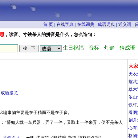
首 页
|
在线字典
|
在线词典
|
成语词典
|
近义词
|
思
，读音、寸铁杀人的拼音是什么，怎么造句：
生日祝福
音标
灯谜
猜成语
大
天衣
耀武
草木
的成语接龙
依山
铁杵
。比喻事物主要是在于精而不是在于多。
看图
刻舟
卷：“譬如人载一车兵器，弄了一件，又取出一件来弄，便不是杀人
心有
格物
，
寸铁杀人
。 ★明·沈德符《野获编·释道·禅林诸名宿》