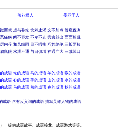
落花媒人
委罪于人
蹴而就
虚与委蛇
饮鸩止渴
文不加点
管窥蠡测
恶痛疾
间不容发
不卑不亢
旁逸斜出
面面相觑
厉内荏
和风细雨
目不暇接
巧妙绝伦
三长两短
眉鼠眼
水泄不通
与日俱增
神通广大
三缄其口
的成语
蛇的成语
马的成语
羊的成语
猴的成语
的成语
心的成语
手的成语
山的成语
水的成语
的成语
鸟的成语
然的成语
春的成语
秋的成语
的成语
含有反义词的成语
描写英雄人物的成语
），提供成语故事、成语接龙、成语游戏等等。