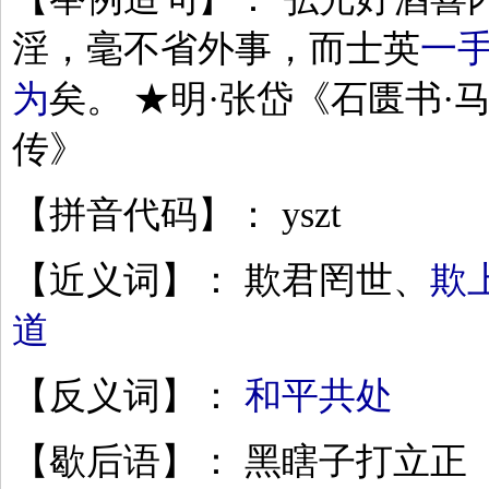
淫，毫不省外事，而士英
一
为
矣。 ★明·张岱《石匮书·
传》
【拼音代码】： yszt
【近义词】： 欺君罔世、
欺
道
【反义词】：
和平共处
【歇后语】： 黑瞎子打立正