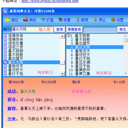
下载网址：
http://www.hydcd.cn/softdown.htm