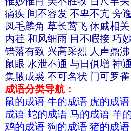
惟妙惟肖
美不胜收
百尺竿头
痛疾
间不容发
不卑不亢
旁
凤毛麟角
草长莺飞
休戚相关
内荏
和风细雨
目不暇接
巧
错落有致
兴高采烈
人声鼎沸
鼠眼
水泄不通
与日俱增
神
集腋成裘
不可名状
门可罗雀
成语分类导航：
鼠的成语
牛的成语
虎的成语
成语
蛇的成语
马的成语
羊
鸡的成语
狗的成语
猪的成语