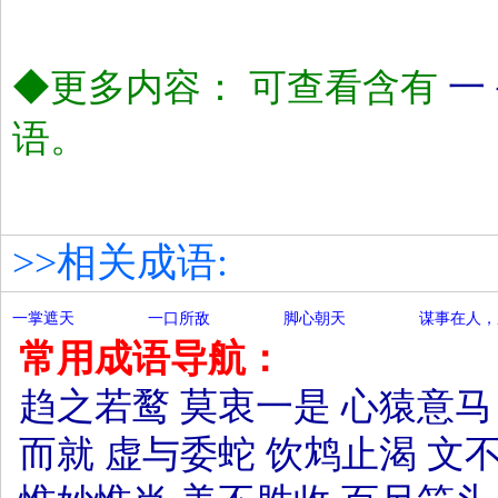
◆更多内容： 可查看含有
一
语。
>>相关成语:
一掌遮天
一口所敌
脚心朝天
谋事在人，
常用成语导航：
趋之若鹜
莫衷一是
心猿意马
而就
虚与委蛇
饮鸩止渴
文