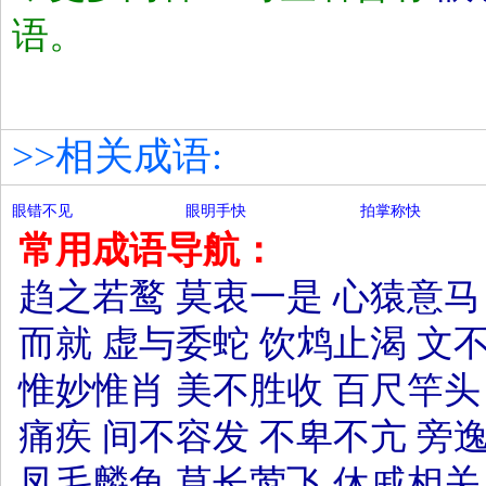
语。
>>相关成语:
眼错不见
眼明手快
拍掌称快
常用成语导航：
趋之若鹜
莫衷一是
心猿意马
而就
虚与委蛇
饮鸩止渴
文
惟妙惟肖
美不胜收
百尺竿头
痛疾
间不容发
不卑不亢
旁
凤毛麟角
草长莺飞
休戚相关