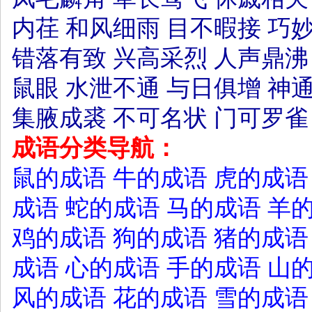
内荏
和风细雨
目不暇接
巧
错落有致
兴高采烈
人声鼎沸
鼠眼
水泄不通
与日俱增
神
集腋成裘
不可名状
门可罗雀
成语分类导航：
鼠的成语
牛的成语
虎的成语
成语
蛇的成语
马的成语
羊
鸡的成语
狗的成语
猪的成语
成语
心的成语
手的成语
山
风的成语
花的成语
雪的成语