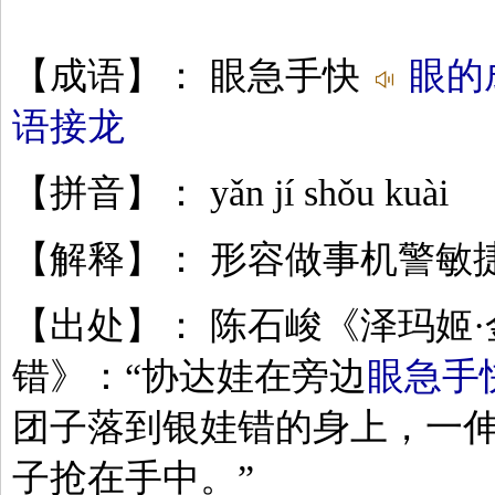
【成语】： 眼急手快
眼的
语接龙
【拼音】： yǎn jí shǒu kuài
【解释】： 形容做事机警敏
【出处】： 陈石峻《泽玛姬
错》：“协达娃在旁边
眼急手
团子落到银娃错的身上，一
子抢在手中。”