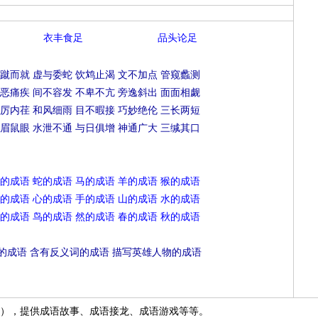
衣丰食足
品头论足
蹴而就
虚与委蛇
饮鸩止渴
文不加点
管窥蠡测
恶痛疾
间不容发
不卑不亢
旁逸斜出
面面相觑
厉内荏
和风细雨
目不暇接
巧妙绝伦
三长两短
眉鼠眼
水泄不通
与日俱增
神通广大
三缄其口
的成语
蛇的成语
马的成语
羊的成语
猴的成语
的成语
心的成语
手的成语
山的成语
水的成语
的成语
鸟的成语
然的成语
春的成语
秋的成语
的成语
含有反义词的成语
描写英雄人物的成语
），提供成语故事、成语接龙、成语游戏等等。