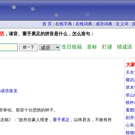
首 页
|
在线字典
|
在线词典
|
成语词典
|
近义词
|
思
，读音、重手累足的拼音是什么，怎么造句：
生日祝福
音标
灯谜
猜成语
大
天衣
耀武
草木
的成语接龙
依山
铁杵
有所举动。形容十分恐惧的样子。
看图
刻舟
墓志铭》：“故所在豪人猾吏，
重手累足
，以终君去，不敢有所
心有
格物