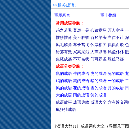
>>相关成语:
重厚寡言
重圭叠组
常用成语导航：
趋之若鹜
莫衷一是
心猿意马
万人空巷
一
惟妙惟肖
美不胜收
百尺竿头
当仁不让
深
凤毛麟角
草长莺飞
休戚相关
侃侃而谈
色
错落有致
兴高采烈
人声鼎沸
风尘仆仆
贼
集腋成裘
不可名状
门可罗雀
蛛丝马迹
成语分类导航：
鼠的成语
牛的成语
虎的成语
兔的成语
龙
鸡的成语
狗的成语
猪的成语
一的成语
二
风的成语
花的成语
雪的成语
月的成语
日
大的成语
雨的成语
笑的成语
成语故事
成语典故
成语大全
含有近义词
疯狂猜成语
《汉语大辞典》成语词典大全（界面见下图