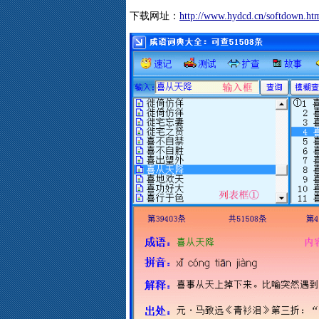
下载网址：
http://www.hydcd.cn/softdown.ht