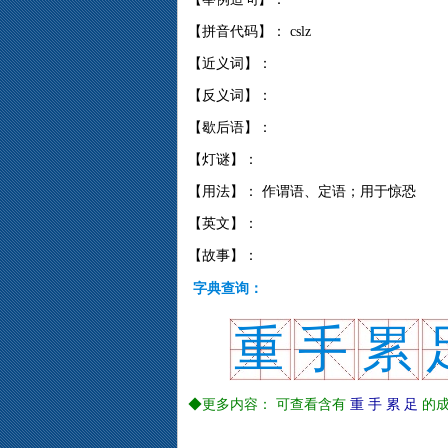
【拼音代码】： cslz
【近义词】：
【反义词】：
【歇后语】：
【灯谜】：
【用法】： 作谓语、定语；用于惊恐
【英文】：
【故事】：
字典查询：
重
手
累
◆更多内容： 可查看含有
重
手
累
足
的成