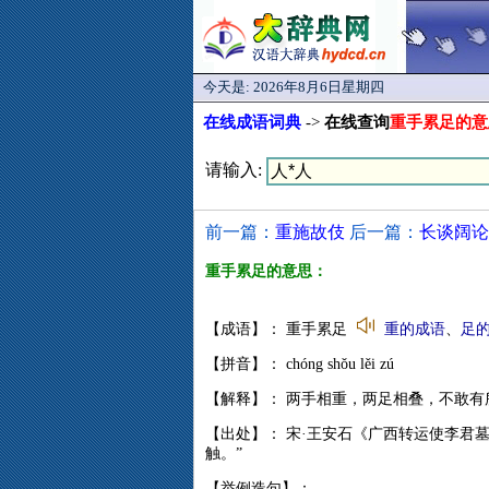
今天是:
2026年8月6日星期四
在线成语词典
->
在线查询
重手累足的意
请输入:
前一篇：
重施故伎
后一篇：
长谈阔论
重手累足的意思：
【成语】： 重手累足
重的成语
、
足
【拼音】： chóng shǒu lěi zú
【解释】： 两手相重，两足相叠，不敢
【出处】： 宋·王安石《广西转运使李君
触。”
【举例造句】：