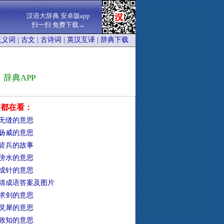
汉语大辞典 安卓版app
扫一扫 免费下载→
反义词
|
古文
|
古诗词
|
英汉互译
|
辞典下载
辞典APP
家都在看：
无缝的意思
扬威的意思
皆兵的故事
傍水的意思
成针的意思
猜成语答案及图片
求剑的意思
灵犀的意思
致知的意思