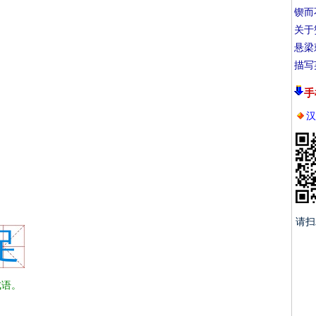
锲而
关于
悬梁
描写
手
汉
请扫
足
语。