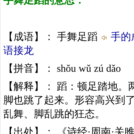
手舞足蹈的意思：
【成语】： 手舞足蹈
手的
语接龙
【拼音】： shǒu wǔ zú dǎo
【解释】： 蹈：顿足踏地。
脚也跳了起来。形容高兴到
乱舞、脚乱跳的狂态。
【出处】： 《诗经·周南·关雎