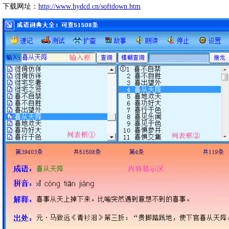
下载网址：
http://www.hydcd.cn/softdown.htm