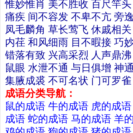
惟妙惟肖
美不胜收
百尺竿头
痛疾
间不容发
不卑不亢
旁
凤毛麟角
草长莺飞
休戚相关
内荏
和风细雨
目不暇接
巧
错落有致
兴高采烈
人声鼎沸
鼠眼
水泄不通
与日俱增
神
集腋成裘
不可名状
门可罗雀
成语分类导航：
鼠的成语
牛的成语
虎的成语
成语
蛇的成语
马的成语
羊
鸡的成语
狗的成语
猪的成语