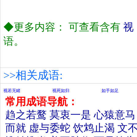
◆更多内容： 可查看含有
视
语。
>>相关成语:
视若无睹
视死如归
如手如足
常用成语导航：
趋之若鹜
莫衷一是
心猿意马
而就
虚与委蛇
饮鸩止渴
文