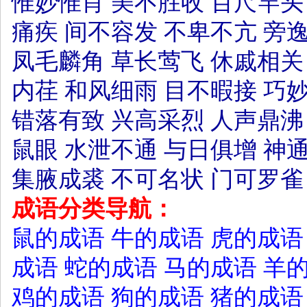
惟妙惟肖
美不胜收
百尺竿头
痛疾
间不容发
不卑不亢
旁
凤毛麟角
草长莺飞
休戚相关
内荏
和风细雨
目不暇接
巧
错落有致
兴高采烈
人声鼎沸
鼠眼
水泄不通
与日俱增
神
集腋成裘
不可名状
门可罗雀
成语分类导航：
鼠的成语
牛的成语
虎的成语
成语
蛇的成语
马的成语
羊
鸡的成语
狗的成语
猪的成语