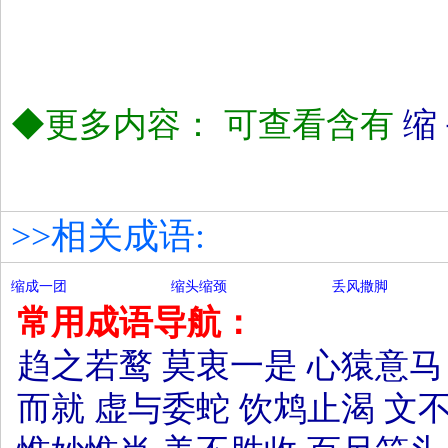
◆更多内容： 可查看含有
缩
>>相关成语:
缩成一团
缩头缩颈
丢风撒脚
常用成语导航：
趋之若鹜
莫衷一是
心猿意马
而就
虚与委蛇
饮鸩止渴
文