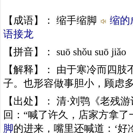
【成语】： 缩手缩脚
缩的
语接龙
【拼音】： suō shǒu suō jiǎo
【解释】： 由于寒冷而四肢
子。也形容做事胆小，顾虑
【出处】： 清·刘鹗《老残
回：“喊了许久，店家方拿了
脚
的进来，嘴里还喊道：‘好冷