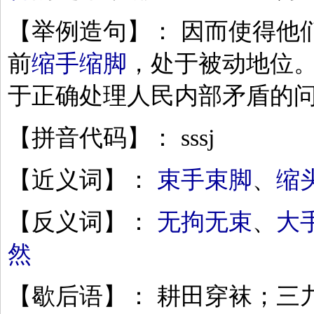
【举例造句】： 因而使得他
前
缩手缩脚
，处于被动地位。
于正确处理人民内部矛盾的
【拼音代码】： sssj
【近义词】：
束手束脚
、
缩
【反义词】：
无拘无束
、
大
然
【歇后语】： 耕田穿袜；三