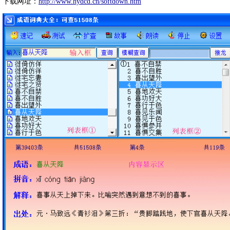
下载网址：
http://www.hydcd.cn/softdown.htm