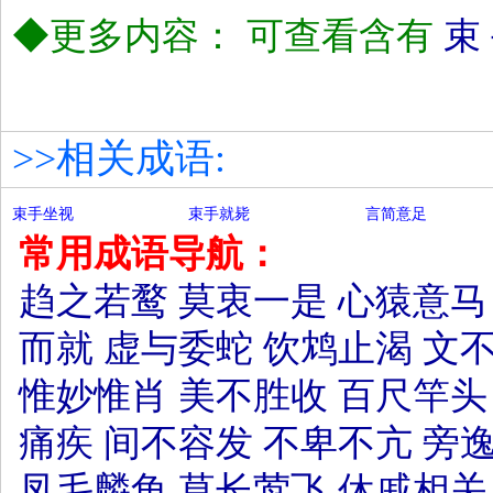
◆更多内容： 可查看含有
束
>>相关成语:
束手坐视
束手就毙
言简意足
常用成语导航：
趋之若鹜
莫衷一是
心猿意马
而就
虚与委蛇
饮鸩止渴
文
惟妙惟肖
美不胜收
百尺竿头
痛疾
间不容发
不卑不亢
旁
凤毛麟角
草长莺飞
休戚相关