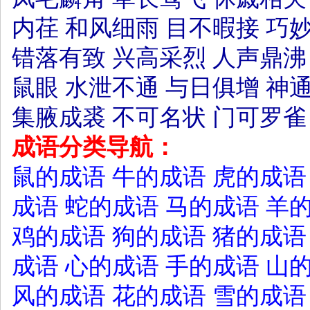
内荏
和风细雨
目不暇接
巧
错落有致
兴高采烈
人声鼎沸
鼠眼
水泄不通
与日俱增
神
集腋成裘
不可名状
门可罗雀
成语分类导航：
鼠的成语
牛的成语
虎的成语
成语
蛇的成语
马的成语
羊
鸡的成语
狗的成语
猪的成语
成语
心的成语
手的成语
山
风的成语
花的成语
雪的成语