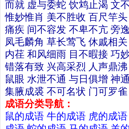
而就
虚与委蛇
饮鸩止渴
文
惟妙惟肖
美不胜收
百尺竿头
痛疾
间不容发
不卑不亢
旁
凤毛麟角
草长莺飞
休戚相关
内荏
和风细雨
目不暇接
巧
错落有致
兴高采烈
人声鼎沸
鼠眼
水泄不通
与日俱增
神
集腋成裘
不可名状
门可罗雀
成语分类导航：
鼠的成语
牛的成语
虎的成语
成语
蛇的成语
马的成语
羊