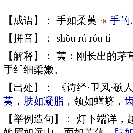
【成语】： 手如柔荑
手的
【拼音】： shǒu rú róu tí
【解释】： 荑：刚长出的茅
手纤细柔嫩。
【出处】： 《诗经·卫风·硕人
荑
，
肤如凝脂
，领如蝤蛴，
【举例造句】： 灯下端详，
她眉如远山，面如芙蕖，
肤