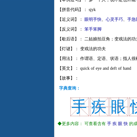
【拼音代码】： sjyk
【近义词】：
眼明手快
、
心灵手巧
、
手急
【反义词】：
笨手笨脚
【歇后语】： 二姑娘拍豆角；变戏法的功
【灯谜】： 变戏法的功夫
【用法】： 作谓语、定语、状语；指人很
【英文】： quick of eye and deft of hand
【故事】：
字典查询：
手
疾
眼
◆更多内容： 可查看含有
手
疾
眼
快
的成