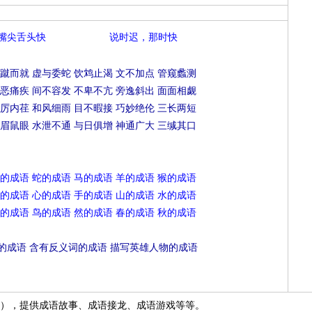
嘴尖舌头快
说时迟，那时快
蹴而就
虚与委蛇
饮鸩止渴
文不加点
管窥蠡测
恶痛疾
间不容发
不卑不亢
旁逸斜出
面面相觑
厉内荏
和风细雨
目不暇接
巧妙绝伦
三长两短
眉鼠眼
水泄不通
与日俱增
神通广大
三缄其口
的成语
蛇的成语
马的成语
羊的成语
猴的成语
的成语
心的成语
手的成语
山的成语
水的成语
的成语
鸟的成语
然的成语
春的成语
秋的成语
的成语
含有反义词的成语
描写英雄人物的成语
），提供成语故事、成语接龙、成语游戏等等。