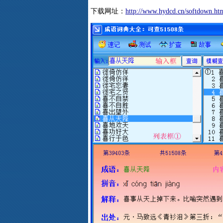
下载网址：
http://www.hydcd.cn/softdown.ht