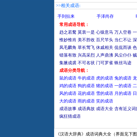
>>相关成语:
手到拈来
手泽尚存
常用成语导航：
趋之若鹜
莫衷一是
心猿意马
万人空巷
一
惟妙惟肖
美不胜收
百尺竿头
当仁不让
深
凤毛麟角
草长莺飞
休戚相关
侃侃而谈
色
错落有致
兴高采烈
人声鼎沸
风尘仆仆
贼
集腋成裘
不可名状
门可罗雀
蛛丝马迹
成语分类导航：
鼠的成语
牛的成语
虎的成语
兔的成语
龙
鸡的成语
狗的成语
猪的成语
一的成语
二
风的成语
花的成语
雪的成语
月的成语
日
大的成语
雨的成语
笑的成语
成语故事
成语典故
成语大全
含有近义词
疯狂猜成语
《汉语大辞典》成语词典大全（界面见下图