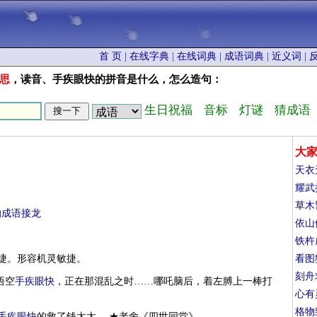
首 页
|
在线字典
|
在线词典
|
成语词典
|
近义词
|
思
，读音、手疾眼快的拼音是什么，怎么造句：
生日祝福
音标
灯谜
猜成语
大
天衣
耀武
草木
的成语接龙
依山
铁杵
捷。形容机灵敏捷。
看图
刻舟
悟空
手疾眼快
，正在那混乱之时……哪吒脑后，着左膊上一棒打
心有
格物
手疾眼快
的救了钱太太。 ★老舍《四世同堂》