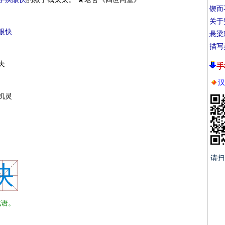
锲而
关于
眼快
悬梁
描写
夫
手
汉
机灵
请扫
快
语。