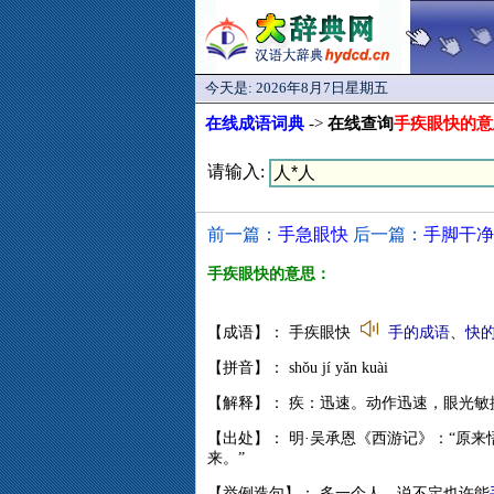
今天是:
2026年8月7日星期五
在线成语词典
->
在线查询
手疾眼快的意
请输入:
前一篇：
手急眼快
后一篇：
手脚干净
手疾眼快的意思：
【成语】： 手疾眼快
手的成语
、
快
【拼音】： shǒu jí yǎn kuài
【解释】： 疾：迅速。动作迅速，眼光敏
【出处】： 明·吴承恩《西游记》：“原来
来。”
【举例造句】： 多一个人，说不定也许能