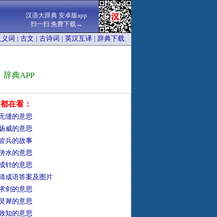
汉语大辞典 安卓版app
扫一扫 免费下载→
反义词
|
古文
|
古诗词
|
英汉互译
|
辞典下载
辞典APP
家都在看：
无缝的意思
扬威的意思
皆兵的故事
傍水的意思
成针的意思
猜成语答案及图片
求剑的意思
灵犀的意思
致知的意思