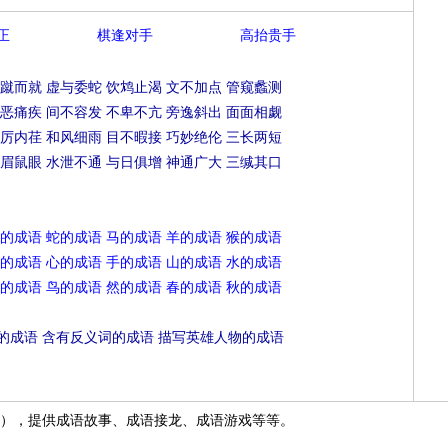
正
棋逢对手
高抬贵手
蹴而就
虚与委蛇
饮鸩止渴
文不加点
管窥蠡测
恶痛疾
间不容发
不卑不亢
旁逸斜出
面面相觑
厉内荏
和风细雨
目不暇接
巧妙绝伦
三长两短
眉鼠眼
水泄不通
与日俱增
神通广大
三缄其口
的成语
蛇的成语
马的成语
羊的成语
猴的成语
的成语
心的成语
手的成语
山的成语
水的成语
的成语
鸟的成语
然的成语
春的成语
秋的成语
的成语
含有反义词的成语
描写英雄人物的成语
），提供成语故事、成语接龙、成语游戏等等。