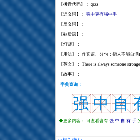
【拼音代码】： qzzs
【近义词】：
强中更有强中手
【反义词】：
【歇后语】：
【灯谜】：
【用法】： 作宾语、分句；指人不能自满
【英文】： There is always someone stronger t
【故事】：
字典查询：
强
中
自
◆更多内容： 可查看含有
强
中
自
有
手