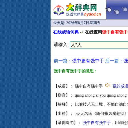
今天是:
2026年8月7日星期五
在线成语词典
->
在线查询
强中自有强中
请输入:
前一篇：
强中更有强中手
后一篇：
强
强中自有强中手的意思：
【成语】： 强中自有强中手
强的成
【拼音】： qiáng zhōng zì yǒu qiáng zhōng 
【解释】： 比喻技艺无止境，不能自满自
【出处】： 元·无名氏《隋何赚风魔蒯彻
【举例造句】：
强中自有强中手
，用诈还