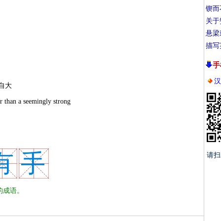
锲而
关于
悬梁
描写
手
汉
自大
han a seemingly strong
有
手
请扫
的成语。