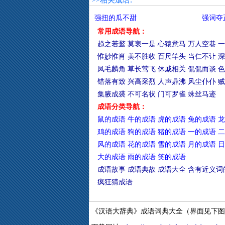
>>相关成语:
强扭的瓜不甜
强词夺
常用成语导航：
趋之若鹜
莫衷一是
心猿意马
万人空巷
一
惟妙惟肖
美不胜收
百尺竿头
当仁不让
深
凤毛麟角
草长莺飞
休戚相关
侃侃而谈
色
错落有致
兴高采烈
人声鼎沸
风尘仆仆
贼
集腋成裘
不可名状
门可罗雀
蛛丝马迹
成语分类导航：
鼠的成语
牛的成语
虎的成语
兔的成语
龙
鸡的成语
狗的成语
猪的成语
一的成语
二
风的成语
花的成语
雪的成语
月的成语
日
大的成语
雨的成语
笑的成语
成语故事
成语典故
成语大全
含有近义词
疯狂猜成语
《汉语大辞典》成语词典大全（界面见下图