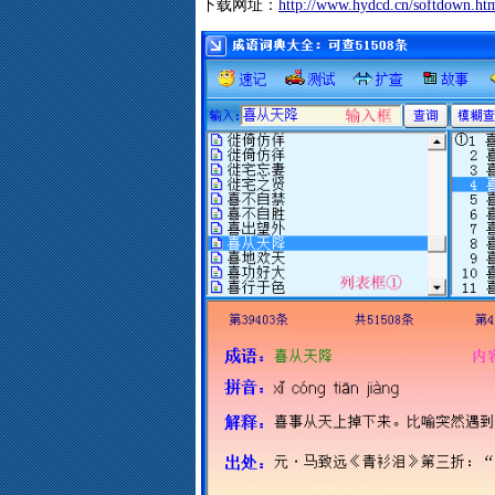
下载网址：
http://www.hydcd.cn/softdown.ht