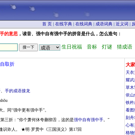
首 页
|
在线字典
|
在线词典
|
成语词典
|
近义词
|
手的意思
，读音、强中自有强中手的拼音是什么，怎么造句：
生日祝福
音标
灯谜
猜成语
自取折
大
天衣
耀武
草木
语
、
手的成语接龙
依山
shǒu
铁杵
大。同“强中更有强中手”。
看图
刻舟
》第三折：“你个萧何休夸蒯彻舌，这的是
强中自有强中手
。”
心有
逢识诈人。 ★明·罗贯中《三国演义》第17回
格物