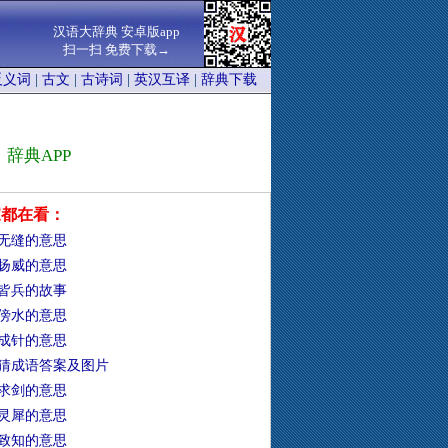
汉语大辞典 安卓版app
扫一扫 免费下载→
反义词
|
古文
|
古诗词
|
英汉互译
|
辞典下载
辞典APP
家都在看：
无缝的意思
扬威的意思
皆兵的故事
傍水的意思
成针的意思
猜成语答案及图片
求剑的意思
灵犀的意思
致知的意思