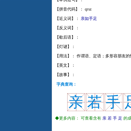
【拼音代码】： qrsz
【近义词】：
亲如手足
【反义词】：
【歇后语】：
【灯谜】：
【用法】： 作谓语、定语；多形容朋友的
【英文】：
【故事】：
字典查询：
亲
若
手
◆更多内容： 可查看含有
亲
若
手
足
的成