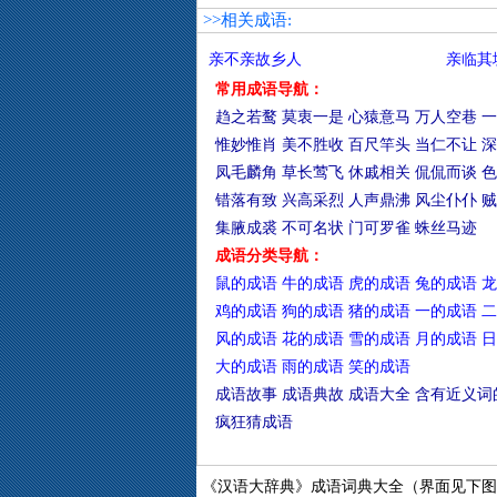
>>相关成语:
亲不亲故乡人
亲临其
常用成语导航：
趋之若鹜
莫衷一是
心猿意马
万人空巷
一
惟妙惟肖
美不胜收
百尺竿头
当仁不让
深
凤毛麟角
草长莺飞
休戚相关
侃侃而谈
色
错落有致
兴高采烈
人声鼎沸
风尘仆仆
贼
集腋成裘
不可名状
门可罗雀
蛛丝马迹
成语分类导航：
鼠的成语
牛的成语
虎的成语
兔的成语
龙
鸡的成语
狗的成语
猪的成语
一的成语
二
风的成语
花的成语
雪的成语
月的成语
日
大的成语
雨的成语
笑的成语
成语故事
成语典故
成语大全
含有近义词
疯狂猜成语
《汉语大辞典》成语词典大全（界面见下图