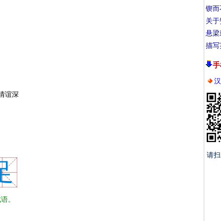
锲而
关于
悬梁
描写
手
汉
情谊深
请扫
足
语。