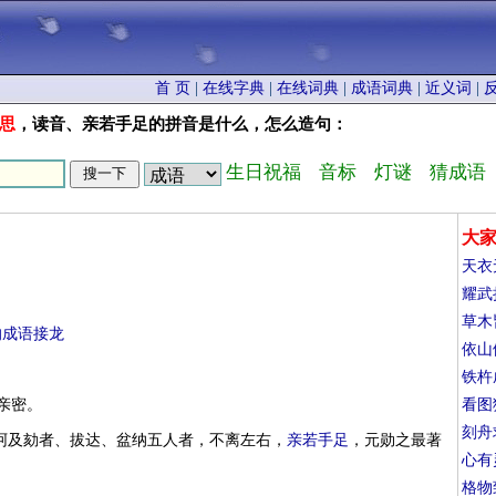
首 页
|
在线字典
|
在线词典
|
成语词典
|
近义词
|
思
，读音、亲若手足的拼音是什么，怎么造句：
生日祝福
音标
灯谜
猜成语
大
天衣
耀武
草木
的成语接龙
依山
铁杵
亲密。
看图
刻舟
冶诃及劾者、拔达、盆纳五人者，不离左右，
亲若手足
，元勋之最著
心有
格物