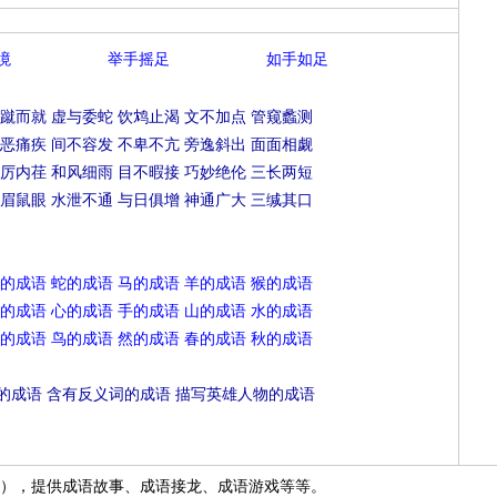
境
举手摇足
如手如足
蹴而就
虚与委蛇
饮鸩止渴
文不加点
管窥蠡测
恶痛疾
间不容发
不卑不亢
旁逸斜出
面面相觑
厉内荏
和风细雨
目不暇接
巧妙绝伦
三长两短
眉鼠眼
水泄不通
与日俱增
神通广大
三缄其口
的成语
蛇的成语
马的成语
羊的成语
猴的成语
的成语
心的成语
手的成语
山的成语
水的成语
的成语
鸟的成语
然的成语
春的成语
秋的成语
的成语
含有反义词的成语
描写英雄人物的成语
），提供成语故事、成语接龙、成语游戏等等。