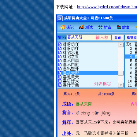
下载网址：
http://www.hydcd.cn/softdown.ht