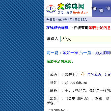
今天是:
2026年8月8日星期六
在线成语词典
->
在线查询
亲若手足的意
请输入:
前一篇：
亲如一家
后一篇：
沁人肺腑
亲若手足的意思：
【成语】： 亲若手足
亲的成语
、
足
【拼音】： qīn ruò shǒu zú
【解释】： 手足：指兄弟。像兄弟一样的
【出处】： 《金史·谢库德》：“欢都、
者也。”
【举例造句】：