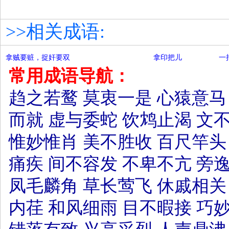
>>相关成语:
拿贼要赃，捉奸要双
拿印把儿
一
常用成语导航：
趋之若鹜
莫衷一是
心猿意马
而就
虚与委蛇
饮鸩止渴
文
惟妙惟肖
美不胜收
百尺竿头
痛疾
间不容发
不卑不亢
旁
凤毛麟角
草长莺飞
休戚相关
内荏
和风细雨
目不暇接
巧