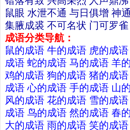
错落有致
兴高采烈
人声鼎沸
鼠眼
水泄不通
与日俱增
神
集腋成裘
不可名状
门可罗雀
成语分类导航：
鼠的成语
牛的成语
虎的成语
成语
蛇的成语
马的成语
羊
鸡的成语
狗的成语
猪的成语
成语
心的成语
手的成语
山
风的成语
花的成语
雪的成语
成语
鸟的成语
然的成语
春
大的成语
雨的成语
笑的成语