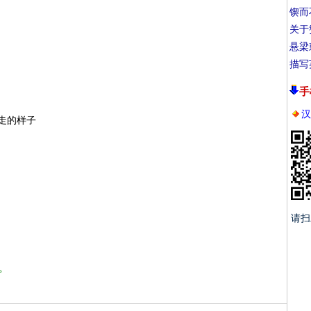
锲而
关于
悬梁
描写
手
汉
走的样子
请扫
。