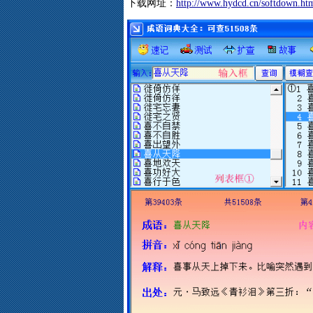
下载网址：
http://www.hydcd.cn/softdown.ht