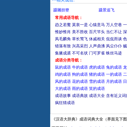
>>相关成语:
蹑屩担簦
蹑景追飞
常用成语导航：
趋之若鹜
莫衷一是
心猿意马
万人空巷
一
惟妙惟肖
美不胜收
百尺竿头
当仁不让
深
凤毛麟角
草长莺飞
休戚相关
侃侃而谈
色
错落有致
兴高采烈
人声鼎沸
风尘仆仆
贼
集腋成裘
不可名状
门可罗雀
蛛丝马迹
成语分类导航：
鼠的成语
牛的成语
虎的成语
兔的成语
龙
鸡的成语
狗的成语
猪的成语
一的成语
二
风的成语
花的成语
雪的成语
月的成语
日
大的成语
雨的成语
笑的成语
成语故事
成语典故
成语大全
含有近义词
疯狂猜成语
《汉语大辞典》成语词典大全（界面见下图