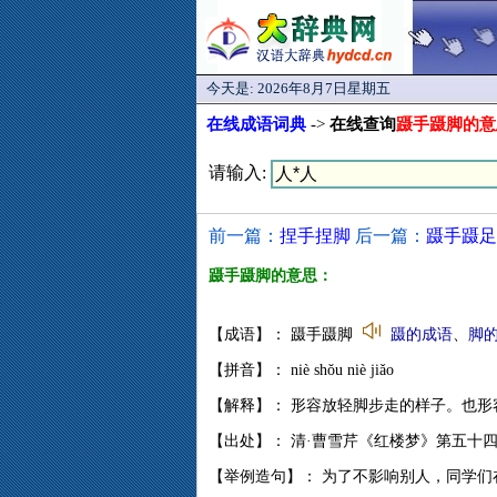
今天是:
2026年8月7日星期五
在线成语词典
->
在线查询
蹑手蹑脚的意
请输入:
前一篇：
捏手捏脚
后一篇：
蹑手蹑足
蹑手蹑脚的意思：
【成语】： 蹑手蹑脚
蹑的成语
、
脚
【拼音】： niè shǒu niè jiǎo
【解释】： 形容放轻脚步走的样子。也
【出处】： 清·曹雪芹《红楼梦》第五十四
【举例造句】： 为了不影响别人，同学们