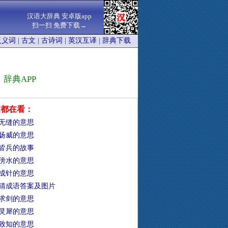
汉语大辞典 安卓版app
扫一扫 免费下载→
反义词
|
古文
|
古诗词
|
英汉互译
|
辞典下载
辞典APP
家都在看：
无缝的意思
扬威的意思
皆兵的故事
傍水的意思
成针的意思
猜成语答案及图片
求剑的意思
灵犀的意思
致知的意思