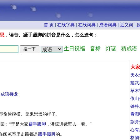
首 页
|
在线字典
|
在线词典
|
成语词典
|
近义词
|
思
，读音、蹑手蹑脚的拼音是什么，怎么造句：
生日祝福
音标
灯谜
猜成语
大
天衣
耀武
草木
的成语接龙
依山
铁杵
形容偷偷摸摸、鬼鬼祟祟的样子。
看图
刻舟
回：“于是大家
蹑手蹑脚
，潜踪进镜壁去一看。”
心有
在阅览室里走路都是
蹑手蹑脚
的。
格物