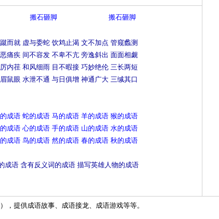
搬石砸脚
搬石砸脚
蹴而就
虚与委蛇
饮鸩止渴
文不加点
管窥蠡测
恶痛疾
间不容发
不卑不亢
旁逸斜出
面面相觑
厉内荏
和风细雨
目不暇接
巧妙绝伦
三长两短
眉鼠眼
水泄不通
与日俱增
神通广大
三缄其口
的成语
蛇的成语
马的成语
羊的成语
猴的成语
的成语
心的成语
手的成语
山的成语
水的成语
的成语
鸟的成语
然的成语
春的成语
秋的成语
的成语
含有反义词的成语
描写英雄人物的成语
），提供成语故事、成语接龙、成语游戏等等。