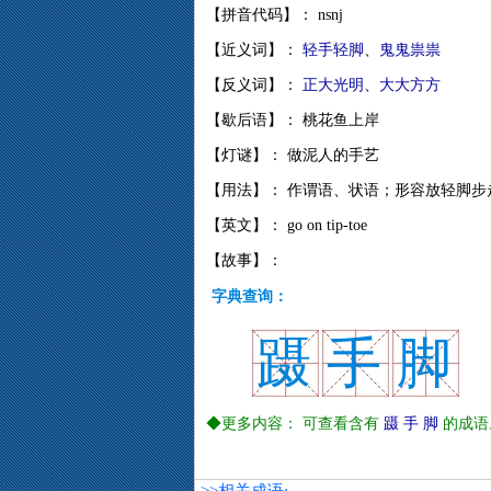
【拼音代码】： nsnj
【近义词】：
轻手轻脚
、
鬼鬼祟祟
【反义词】：
正大光明
、
大大方方
【歇后语】： 桃花鱼上岸
【灯谜】： 做泥人的手艺
【用法】： 作谓语、状语；形容放轻脚步
【英文】： go on tip-toe
【故事】：
字典查询：
蹑
手
脚
◆更多内容： 可查看含有
蹑
手
脚
的成语