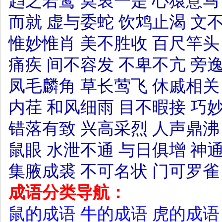
趋之若鹜
莫衷一是
心猿意马
而就
虚与委蛇
饮鸩止渴
文
惟妙惟肖
美不胜收
百尺竿头
痛疾
间不容发
不卑不亢
旁
凤毛麟角
草长莺飞
休戚相关
内荏
和风细雨
目不暇接
巧
错落有致
兴高采烈
人声鼎沸
鼠眼
水泄不通
与日俱增
神
集腋成裘
不可名状
门可罗雀
成语分类导航：
鼠的成语
牛的成语
虎的成语