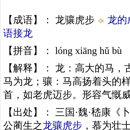
【成语】： 龙骧虎步
龙的
语接龙
【拼音】： lóng xiāng hǔ bù
【解释】： 龙：高大的马，
马为龙；骧：马高扬着头的
首，如老虎迈步。形容气慨
【出处】： 三国·魏·嵇康《
公蔺生之
龙骧虎步
，慕为壮士