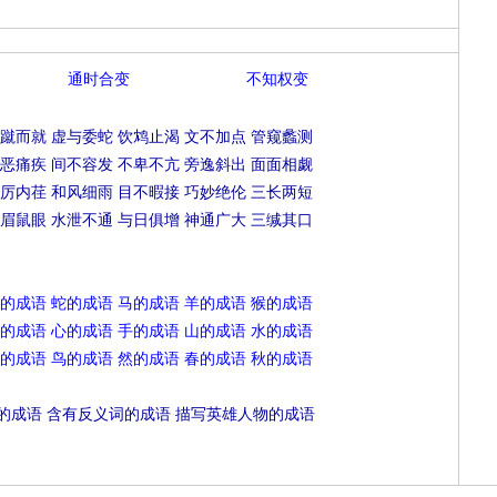
通时合变
不知权变
蹴而就
虚与委蛇
饮鸩止渴
文不加点
管窥蠡测
恶痛疾
间不容发
不卑不亢
旁逸斜出
面面相觑
厉内荏
和风细雨
目不暇接
巧妙绝伦
三长两短
眉鼠眼
水泄不通
与日俱增
神通广大
三缄其口
的成语
蛇的成语
马的成语
羊的成语
猴的成语
的成语
心的成语
手的成语
山的成语
水的成语
的成语
鸟的成语
然的成语
春的成语
秋的成语
的成语
含有反义词的成语
描写英雄人物的成语