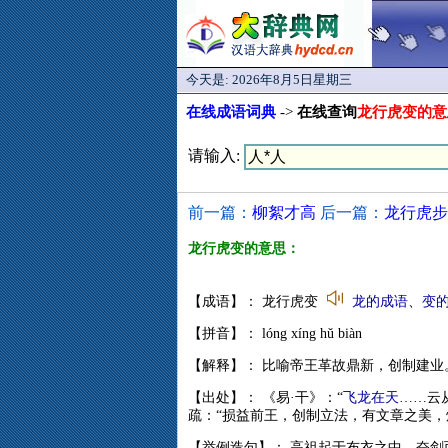
今天是:
2026年8月5日星期三
在线成语词典
->
在线查询
龙行虎变的意
请输入:
前一篇：
柳絮才高
后一篇：
龙行虎步
龙行虎变的意思：
【成语】： 龙行虎变
龙的成语
、
变
【拼音】： lóng xíng hǔ biàn
【解释】： 比喻帝王革故鼎新，创制建业
【出处】： 《易·干》：“
飞龙在天
……云
疏：“损益前王，创制立法，有文章之美，
【举例造句】： 高祖起于布衣之中，奋