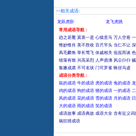
>>相关成语:
龙跃虎卧
龙飞虎跳
常用成语导航：
趋之若鹜
莫衷一是
心猿意马
万人空巷
一
惟妙惟肖
美不胜收
百尺竿头
当仁不让
深
凤毛麟角
草长莺飞
休戚相关
侃侃而谈
色
错落有致
兴高采烈
人声鼎沸
风尘仆仆
贼
集腋成裘
不可名状
门可罗雀
蛛丝马迹
成语分类导航：
鼠的成语
牛的成语
虎的成语
兔的成语
龙
鸡的成语
狗的成语
猪的成语
一的成语
二
风的成语
花的成语
雪的成语
月的成语
日
大的成语
雨的成语
笑的成语
成语故事
成语典故
成语大全
含有近义词
疯狂猜成语