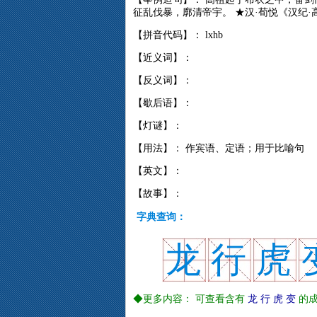
征乱伐暴，廓清帝宇。 ★汉·荀悦《汉纪·
【拼音代码】： lxhb
【近义词】：
【反义词】：
【歇后语】：
【灯谜】：
【用法】： 作宾语、定语；用于比喻句
【英文】：
【故事】：
字典查询：
龙
行
虎
◆更多内容： 可查看含有
龙
行
虎
变
的成