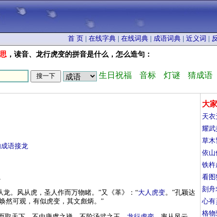
首 页
|
在线字典
|
在线词典
|
成语词典
|
近义词
|
思
，读音、龙行虎变的拼音是什么，怎么造句：
生日祝福
音标
灯谜
猜成语
大
天衣
耀武
草木
的成语接龙
依山
铁杵
。
看图
刻舟
从龙。风从虎，圣人作而万物睹。”又《革》：“
大人虎变
。”孔颖达
焕然可观，有似虎变，其文彪炳。”
心有
格物
剑而取天下，不由唐虞之禅，不阶汤武之王，
龙行虎变
，率从风云，