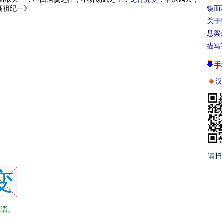
高祖纪一》
锲而
关于
悬梁
描写
手
汉
请扫
变
语。