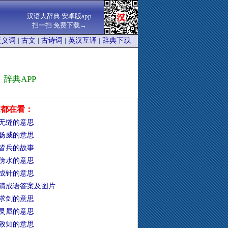
汉语大辞典 安卓版app
扫一扫 免费下载→
反义词
|
古文
|
古诗词
|
英汉互译
|
辞典下载
辞典APP
家都在看：
无缝的意思
扬威的意思
皆兵的故事
傍水的意思
成针的意思
猜成语答案及图片
求剑的意思
灵犀的意思
致知的意思