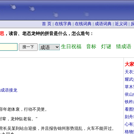
首 页
|
在线字典
|
在线词典
|
成语词典
|
近义词
|
思
，读音、老态龙钟的拼音是什么，怎么造句：
生日祝福
音标
灯谜
猜成语
大
天衣
耀武
草木
的成语接龙
依山
铁杵
容年老体衰，行动不灵便。
看图
刻舟
时辈，龙钟似老翁。”
心有
营长吴某到站台迎接，并且报告锦州形势混乱，火车不能开过。
格物