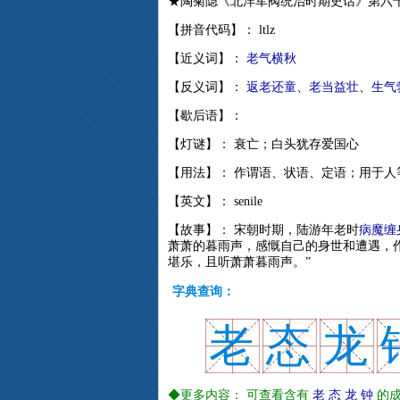
★陶菊隐《北洋军阀统治时期史话》第六
【拼音代码】： ltlz
【近义词】：
老气横秋
【反义词】：
返老还童
、
老当益壮
、
生气
【歇后语】：
【灯谜】： 衰亡；白头犹存爱国心
【用法】： 作谓语、状语、定语；用于人
【英文】： senile
【故事】： 宋朝时期，陆游年老时
病魔缠
萧萧的暮雨声，感慨自己的身世和遭遇，
堪乐，且听萧萧暮雨声。”
字典查询：
老
态
龙
◆更多内容： 可查看含有
老
态
龙
钟
的成