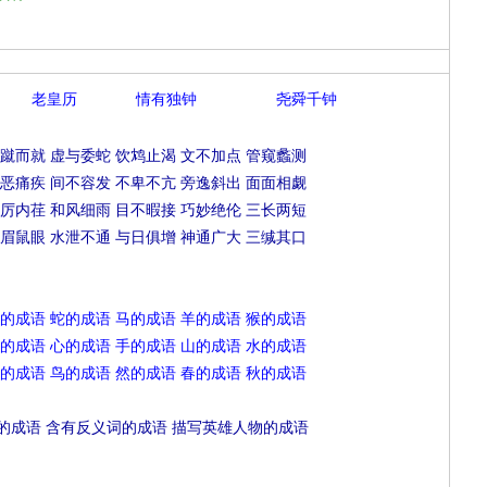
老皇历
情有独钟
尧舜千钟
蹴而就
虚与委蛇
饮鸩止渴
文不加点
管窥蠡测
恶痛疾
间不容发
不卑不亢
旁逸斜出
面面相觑
厉内荏
和风细雨
目不暇接
巧妙绝伦
三长两短
眉鼠眼
水泄不通
与日俱增
神通广大
三缄其口
的成语
蛇的成语
马的成语
羊的成语
猴的成语
的成语
心的成语
手的成语
山的成语
水的成语
的成语
鸟的成语
然的成语
春的成语
秋的成语
的成语
含有反义词的成语
描写英雄人物的成语