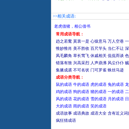
>>相关成语:
老虎借猪，相公借书
常用成语导航：
趋之若鹜
莫衷一是
心猿意马
万人空巷
一
惟妙惟肖
美不胜收
百尺竿头
当仁不让
深
凤毛麟角
草长莺飞
休戚相关
侃侃而谈
色
错落有致
兴高采烈
人声鼎沸
风尘仆仆
贼
集腋成裘
不可名状
门可罗雀
蛛丝马迹
成语分类导航：
鼠的成语
牛的成语
虎的成语
兔的成语
龙
鸡的成语
狗的成语
猪的成语
一的成语
二
风的成语
花的成语
雪的成语
月的成语
日
大的成语
雨的成语
笑的成语
成语故事
成语典故
成语大全
含有近义词
疯狂猜成语