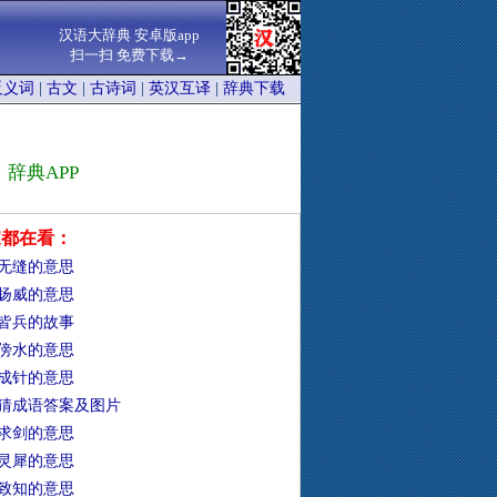
汉语大辞典 安卓版app
扫一扫 免费下载→
反义词
|
古文
|
古诗词
|
英汉互译
|
辞典下载
辞典APP
家都在看：
无缝的意思
扬威的意思
皆兵的故事
傍水的意思
成针的意思
猜成语答案及图片
求剑的意思
灵犀的意思
致知的意思