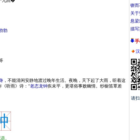
十九回�
锲而
关于
悬梁
描写
勃勃
手
汉
等
身
，不能清闲安静地渡过晚年生活。夜晚，天下起了大雨，听着这
作《听雨》诗：“
老态龙钟
疾未平，更堪俗事败幽情。纱橱笛覃差
请扫
钟
语。