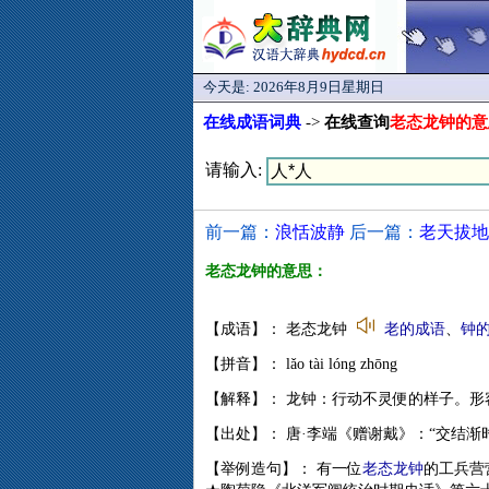
今天是:
2026年8月9日星期日
在线成语词典
->
在线查询
老态龙钟的意
请输入:
前一篇：
浪恬波静
后一篇：
老天拔地
老态龙钟的意思：
【成语】： 老态龙钟
老的成语
、
钟
【拼音】： lǎo tài lóng zhōng
【解释】： 龙钟：行动不灵便的样子。形
【出处】： 唐·李端《赠谢戴》：“交结渐
【举例造句】： 有一位
老态龙钟
的工兵营