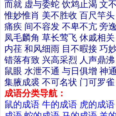
而就
虚与委蛇
饮鸩止渴
文
惟妙惟肖
美不胜收
百尺竿头
痛疾
间不容发
不卑不亢
旁
凤毛麟角
草长莺飞
休戚相关
内荏
和风细雨
目不暇接
巧
错落有致
兴高采烈
人声鼎沸
鼠眼
水泄不通
与日俱增
神
集腋成裘
不可名状
门可罗雀
成语分类导航：
鼠的成语
牛的成语
虎的成语
成语
蛇的成语
马的成语
羊