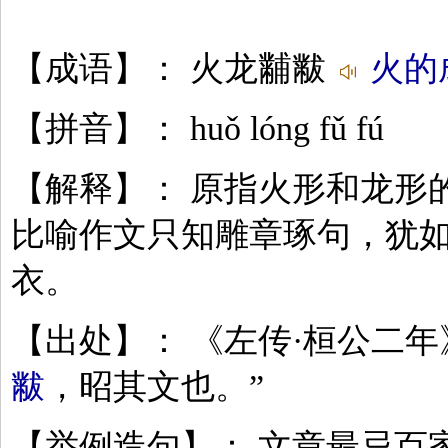
【成语】： 火龙黼黻
火的
【拼音】： huǒ lóng fǔ fú
【解释】： 原指火形和龙形
比喻作文只知雕章琢句，犹
衣。
【出处】： 《左传·桓公二年
黻
，昭其文也。”
【举例造句】： 文章最忌百