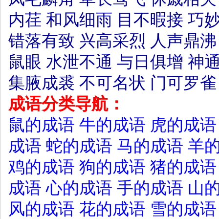
内荏
和风细雨
目不暇接
巧
错落有致
兴高采烈
人声鼎沸
鼠眼
水泄不通
与日俱增
神
集腋成裘
不可名状
门可罗雀
成语分类导航：
鼠的成语
牛的成语
虎的成语
成语
蛇的成语
马的成语
羊
鸡的成语
狗的成语
猪的成语
成语
心的成语
手的成语
山
风的成语
花的成语
雪的成语