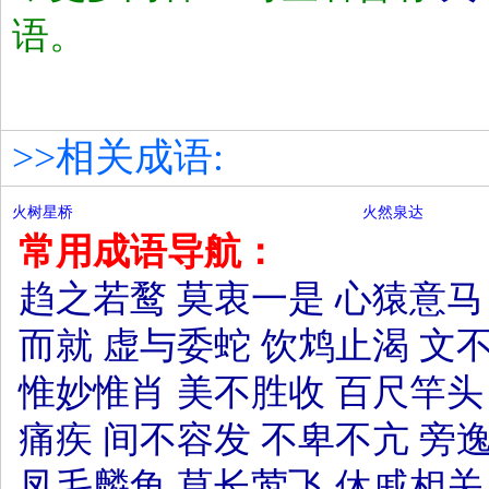
语。
>>相关成语:
火树星桥
火然泉达
常用成语导航：
趋之若鹜
莫衷一是
心猿意马
而就
虚与委蛇
饮鸩止渴
文
惟妙惟肖
美不胜收
百尺竿头
痛疾
间不容发
不卑不亢
旁
凤毛麟角
草长莺飞
休戚相关