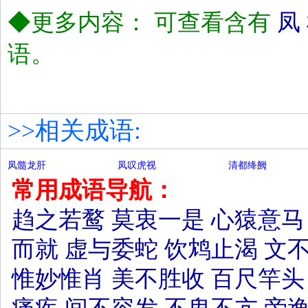
◆更多内容： 可查看含有
凤
语。
>>相关成语:
凤髓龙肝
凤叹虎视
清都绛阙
常用成语导航：
趋之若鹜
莫衷一是
心猿意马
而就
虚与委蛇
饮鸩止渴
文
惟妙惟肖
美不胜收
百尺竿头