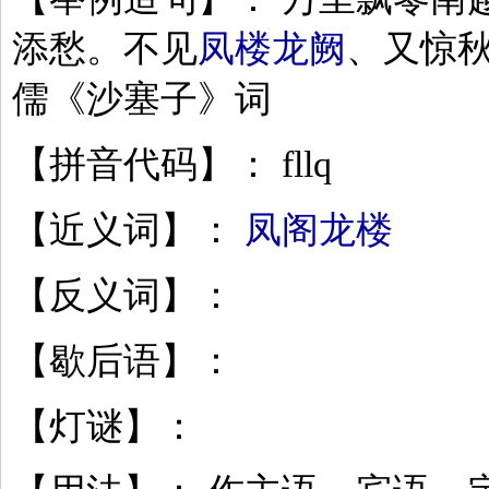
添愁。不见
凤楼龙阙
、又惊秋
儒《沙塞子》词
【拼音代码】： fllq
【近义词】：
凤阁龙楼
【反义词】：
【歇后语】：
【灯谜】：