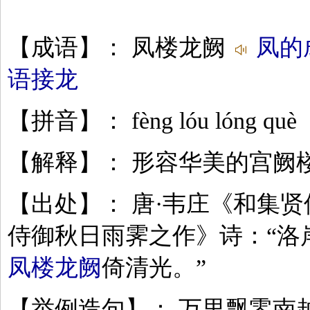
【成语】： 凤楼龙阙
凤的
语接龙
【拼音】： fèng lóu lóng què
【解释】： 形容华美的宫阙
【出处】： 唐·韦庄《和集
侍御秋日雨霁之作》诗：“洛
凤楼龙阙
倚清光。”
【举例造句】： 万里飘零南