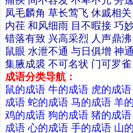
痛疾
间不容发
不卑不亢
旁
凤毛麟角
草长莺飞
休戚相关
内荏
和风细雨
目不暇接
巧
错落有致
兴高采烈
人声鼎沸
鼠眼
水泄不通
与日俱增
神
集腋成裘
不可名状
门可罗雀
成语分类导航：
鼠的成语
牛的成语
虎的成语
成语
蛇的成语
马的成语
羊
鸡的成语
狗的成语
猪的成语
成语
心的成语
手的成语
山