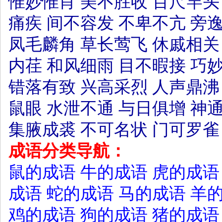
惟妙惟肖
美不胜收
百尺竿头
痛疾
间不容发
不卑不亢
旁
凤毛麟角
草长莺飞
休戚相关
内荏
和风细雨
目不暇接
巧
错落有致
兴高采烈
人声鼎沸
鼠眼
水泄不通
与日俱增
神
集腋成裘
不可名状
门可罗雀
成语分类导航：
鼠的成语
牛的成语
虎的成语
成语
蛇的成语
马的成语
羊
鸡的成语
狗的成语
猪的成语