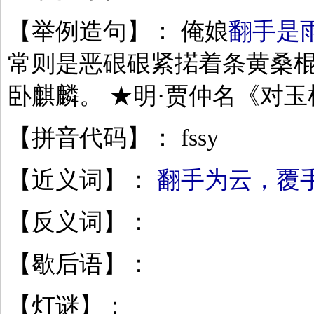
【举例造句】： 俺娘
翻手是
常则是恶硍硍紧掿着条黄桑
卧麒麟。 ★明·贾仲名《对
【拼音代码】： fssy
【近义词】：
翻手为云，覆
【反义词】：
【歇后语】：
【灯谜】：