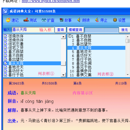
下载网址：
http://www.hydcd.cn/softdown.htm