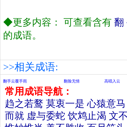
◆更多内容： 可查看含有
翻
的成语。
>>相关成语:
翻手云覆手雨
翻脸无情
高唱入云
常用成语导航：
趋之若鹜
莫衷一是
心猿意马
而就
虚与委蛇
饮鸩止渴
文