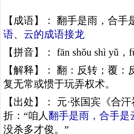
【成语】： 翻手是雨，合手
语
、
云的成语接龙
【拼音】： fān shǒu shì yǔ，fù 
【解释】： 翻：反转；覆：
复无常或惯于玩弄权术。
【出处】： 元·张国宾《合
折：“咱人
翻手是雨，合手是
没杀多才俊。”