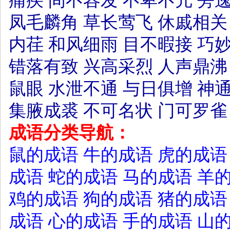
痛疾
间不容发
不卑不亢
旁
凤毛麟角
草长莺飞
休戚相关
内荏
和风细雨
目不暇接
巧
错落有致
兴高采烈
人声鼎沸
鼠眼
水泄不通
与日俱增
神
集腋成裘
不可名状
门可罗雀
成语分类导航：
鼠的成语
牛的成语
虎的成语
成语
蛇的成语
马的成语
羊
鸡的成语
狗的成语
猪的成语
成语
心的成语
手的成语
山