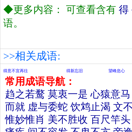
◆更多内容： 可查看含有
得
语。
>>相关成语:
得意不宜再往
得新忘旧
望峰息心
常用成语导航：
趋之若鹜
莫衷一是
心猿意马
而就
虚与委蛇
饮鸩止渴
文
惟妙惟肖
美不胜收
百尺竿头