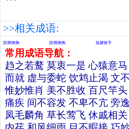
>>相关成语:
跌脚捶胸
跌脚捶胸
低腰敛手
常用成语导航：
趋之若鹜
莫衷一是
心猿意马
而就
虚与委蛇
饮鸩止渴
文
惟妙惟肖
美不胜收
百尺竿头
痛疾
间不容发
不卑不亢
旁
凤毛麟角
草长莺飞
休戚相关
内荏
和风细雨
目不暇接
巧