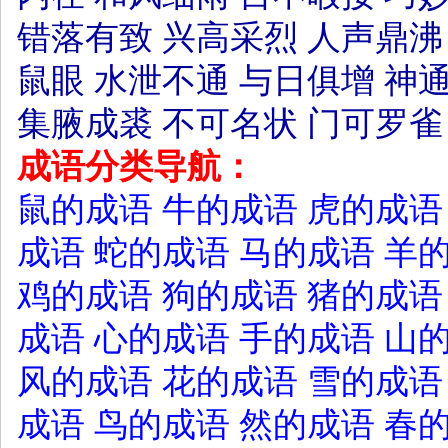
错落有致
兴高采烈
人声鼎沸
鼠眼
水泄不通
与日俱增
神
集腋成裘
不可名状
门可罗雀
成语分类导航：
鼠的成语
牛的成语
虎的成语
成语
蛇的成语
马的成语
羊
鸡的成语
狗的成语
猪的成语
成语
心的成语
手的成语
山
风的成语
花的成语
雪的成语
成语
鸟的成语
然的成语
春