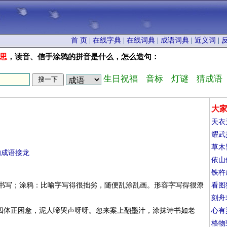
首 页
|
在线字典
|
在线词典
|
成语词典
|
近义词
|
思
，读音、信手涂鸦的拼音是什么，怎么造句：
生日祝福
音标
灯谜
猜成语
大
天衣
耀武
草木
的成语接龙
依山
铁杵
意书写；涂鸦：比喻字写得很拙劣，随便乱涂乱画。形容字写得很潦
看图
刻舟
知四体正困惫，泥人啼哭声呀呀。忽来案上翻墨汁，涂抹诗书如老
心有
格物