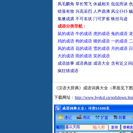
凤毛麟角
草长莺飞
休戚相关
侃侃而谈
色
错落有致
兴高采烈
人声鼎沸
风尘仆仆
贼
集腋成裘
不可名状
门可罗雀
蛛丝马迹
成语分类导航：
鼠的成语
牛的成语
虎的成语
兔的成语
龙
鸡的成语
狗的成语
猪的成语
一的成语
二
风的成语
花的成语
雪的成语
月的成语
日
大的成语
雨的成语
笑的成语
成语故事
成语典故
成语大全
含有近义词
疯狂猜成语
《汉语大辞典》成语词典大全（界面见下图
下载网址：
http://www.hydcd.cn/softdown.ht