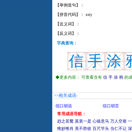
【举例造句】：
【拼音代码】： xsty
【近义词】：
【反义词】：
字典查询：
信
手
涂
◆更多内容： 可查看含有
信
手
涂
鸦
的成
>>相关成语:
信口胡说
信口胡言
常用成语导航：
趋之若鹜
莫衷一是
心猿意马
万人空巷
一
惟妙惟肖
美不胜收
百尺竿头
当仁不让
深