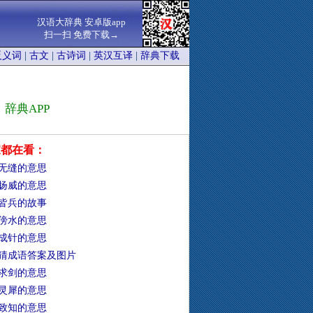
汉语大辞典 安卓版app
扫一扫 免费下载→
反义词
|
古文
|
古诗词
|
英汉互译
|
辞典下载
辞典APP
家都在看：
无缝的意思
扬威的意思
皆兵的故事
傍水的意思
成针的意思
猜成语答案及图片
求剑的意思
灵犀的意思
致知的意思