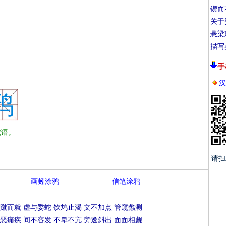
锲而
关于
悬梁
描写
手
汉
鸦
语。
请扫
画蚓涂鸦
信笔涂鸦
蹴而就
虚与委蛇
饮鸩止渴
文不加点
管窥蠡测
恶痛疾
间不容发
不卑不亢
旁逸斜出
面面相觑