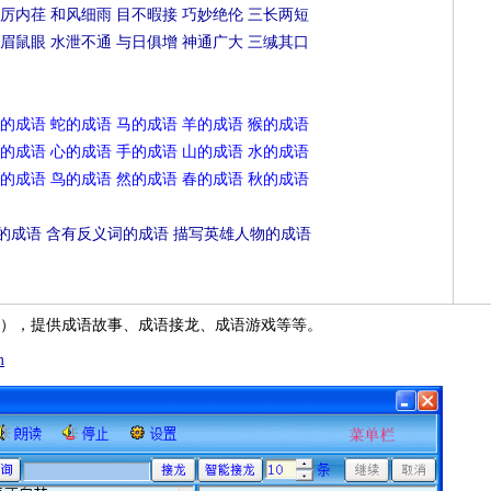
厉内荏
和风细雨
目不暇接
巧妙绝伦
三长两短
眉鼠眼
水泄不通
与日俱增
神通广大
三缄其口
的成语
蛇的成语
马的成语
羊的成语
猴的成语
的成语
心的成语
手的成语
山的成语
水的成语
的成语
鸟的成语
然的成语
春的成语
秋的成语
的成语
含有反义词的成语
描写英雄人物的成语
），提供成语故事、成语接龙、成语游戏等等。
m