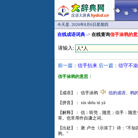
今天是:
2026年8月6日星期四
在线成语词典
->
在线查询
信手涂鸦的意
请输入:
前一篇：
信手拈来
后一篇：
信守不渝
信手涂鸦的意思：
【成语】： 信手涂鸦
信的成语
、
鸦
【拼音】： xìn shǒu tú yā
【解释】： 信：听凭，随意；信手：随
草。也常用作自谦之词。
【出处】： 唐·卢仝《示添丁》诗：“不
鸦。”