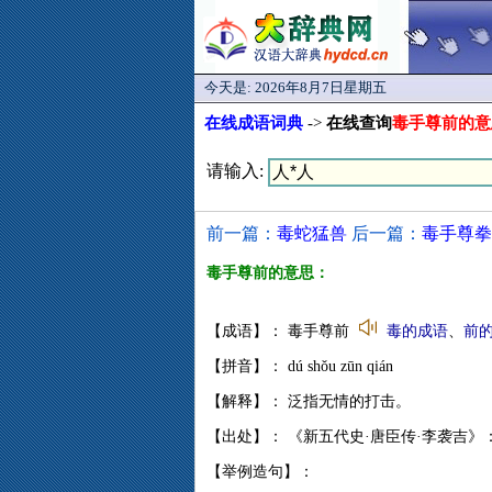
今天是:
2026年8月7日星期五
在线成语词典
->
在线查询
毒手尊前的意
请输入:
前一篇：
毒蛇猛兽
后一篇：
毒手尊拳
毒手尊前的意思：
【成语】： 毒手尊前
毒的成语
、
前
【拼音】： dú shǒu zūn qián
【解释】： 泛指无情的打击。
【出处】： 《新五代史·唐臣传·李袭吉》
【举例造句】：