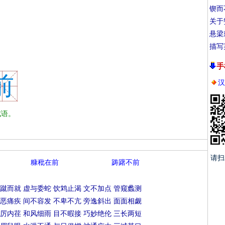
锲而
关于
悬梁
描写
手
前
汉
语。
请扫
糠秕在前
踌躇不前
蹴而就
虚与委蛇
饮鸩止渴
文不加点
管窥蠡测
恶痛疾
间不容发
不卑不亢
旁逸斜出
面面相觑
厉内荏
和风细雨
目不暇接
巧妙绝伦
三长两短