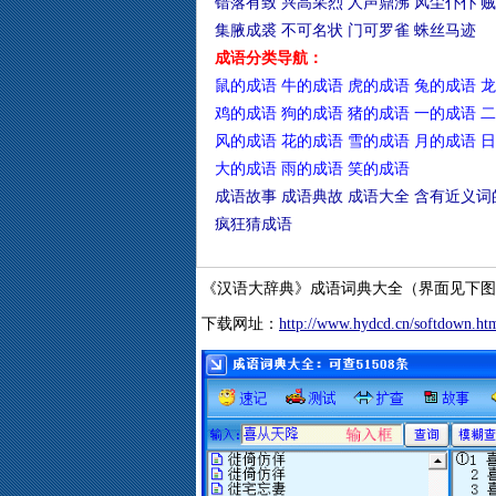
错落有致
兴高采烈
人声鼎沸
风尘仆仆
贼
集腋成裘
不可名状
门可罗雀
蛛丝马迹
成语分类导航：
鼠的成语
牛的成语
虎的成语
兔的成语
龙
鸡的成语
狗的成语
猪的成语
一的成语
二
风的成语
花的成语
雪的成语
月的成语
日
大的成语
雨的成语
笑的成语
成语故事
成语典故
成语大全
含有近义词
疯狂猜成语
《汉语大辞典》成语词典大全（界面见下图
下载网址：
http://www.hydcd.cn/softdown.ht