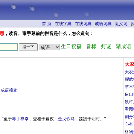
首 页
|
在线字典
|
在线词典
|
成语词典
|
近义词
|
思
，读音、毒手尊前的拼音是什么，怎么造句：
生日祝福
音标
灯谜
猜成语
大
天衣
耀武
草木
的成语接龙
依山
铁杵
看图
刻舟
：“至于
毒手尊拳
，交相于暮夜；
金戈铁马
，蹂践于明村。”
心有
格物