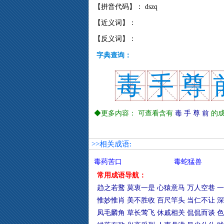
【拼音代码】： dszq
【近义词】：
【反义词】：
字典查询：
毒
手
尊
◆更多内容： 可查看含有
毒
手
尊
前
的成
>>相关成语:
毒药苦口
毒蛇猛兽
常用成语导航：
趋之若鹜
莫衷一是
心猿意马
万人空巷
一
惟妙惟肖
美不胜收
百尺竿头
当仁不让
深
凤毛麟角
草长莺飞
休戚相关
侃侃而谈
色