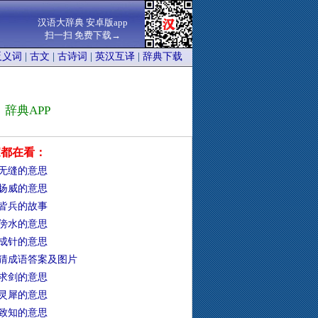
汉语大辞典 安卓版app
扫一扫 免费下载→
反义词
|
古文
|
古诗词
|
英汉互译
|
辞典下载
辞典APP
家都在看：
无缝的意思
扬威的意思
皆兵的故事
傍水的意思
成针的意思
猜成语答案及图片
求剑的意思
灵犀的意思
致知的意思