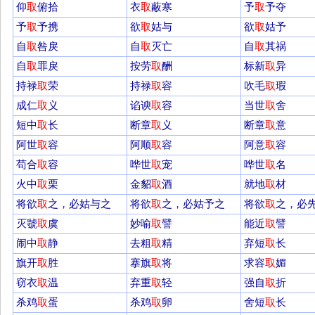
仰
取
俯拾
衣
取
蔽寒
予
取
予夺
予
取
予携
欲
取
姑与
欲
取
姑予
自
取
咎戾
自
取
灭亡
自
取
其祸
自
取
罪戾
按劳
取
酬
标新
取
异
持禄
取
荣
持禄
取
容
吹毛
取
瑕
成仁
取
义
谄谀
取
容
当世
取
舍
短中
取
长
断章
取
义
断章
取
意
阿世
取
容
阿顺
取
容
阿意
取
容
苟合
取
容
哗世
取
宠
哗世
取
名
火中
取
栗
金貂
取
酒
就地
取
材
将欲
取
之，必姑与之
将欲
取
之，必姑予之
将欲
取
之，必
灭虢
取
虞
妙喻
取
譬
能近
取
譬
闹中
取
静
去粗
取
精
弃短
取
长
旗开
取
胜
搴旗
取
将
求容
取
媚
窃衣
取
温
弃重
取
轻
强自
取
折
杀鸡
取
蛋
杀鸡
取
卵
舍短
取
长