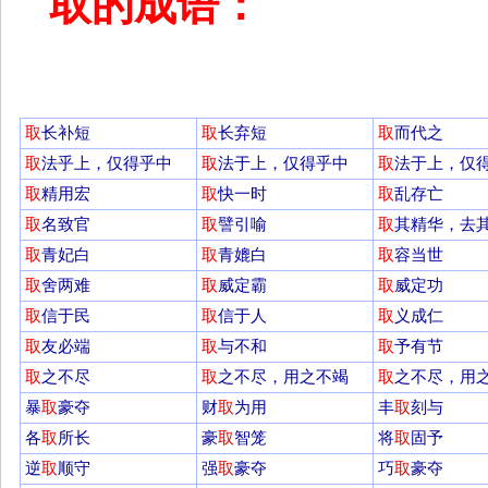
取的成语：
取
长补短
取
长弃短
取
而代之
取
法乎上，仅得乎中
取
法于上，仅得乎中
取
法于上，仅
取
精用宏
取
快一时
取
乱存亡
取
名致官
取
譬引喻
取
其精华，去
取
青妃白
取
青媲白
取
容当世
取
舍两难
取
威定霸
取
威定功
取
信于民
取
信于人
取
义成仁
取
友必端
取
与不和
取
予有节
取
之不尽
取
之不尽，用之不竭
取
之不尽，用
暴
取
豪夺
财
取
为用
丰
取
刻与
各
取
所长
豪
取
智笼
将
取
固予
逆
取
顺守
强
取
豪夺
巧
取
豪夺