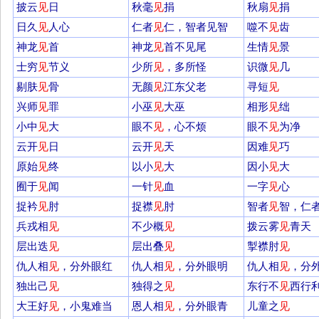
披云
见
日
秋毫
见
捐
秋扇
见
捐
日久
见
人心
仁者
见
仁，智者见智
噬不
见
齿
神龙
见
首
神龙
见
首不见尾
生情
见
景
士穷
见
节义
少所
见
，多所怪
识微
见
几
剔肤
见
骨
无颜
见
江东父老
寻短
见
兴师
见
罪
小巫
见
大巫
相形
见
绌
小中
见
大
眼不
见
，心不烦
眼不
见
为净
云开
见
日
云开
见
天
因难
见
巧
原始
见
终
以小
见
大
因小
见
大
囿于
见
闻
一针
见
血
一字
见
心
捉衿
见
肘
捉襟
见
肘
智者
见
智，仁
兵戎相
见
不少概
见
拨云雾
见
青天
层出迭
见
层出叠
见
掣襟肘
见
仇人相
见
，分外眼红
仇人相
见
，分外眼明
仇人相
见
，分
独出己
见
独得之
见
东行不
见
西行
大王好
见
，小鬼难当
恩人相
见
，分外眼青
儿童之
见