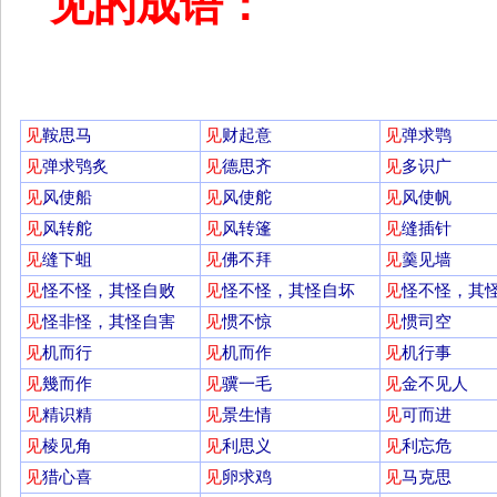
见的成语：
见
鞍思马
见
财起意
见
弹求鹗
见
弹求鸮炙
见
德思齐
见
多识广
见
风使船
见
风使舵
见
风使帆
见
风转舵
见
风转篷
见
缝插针
见
缝下蛆
见
佛不拜
见
羹见墙
见
怪不怪，其怪自败
见
怪不怪，其怪自坏
见
怪不怪，其
见
怪非怪，其怪自害
见
惯不惊
见
惯司空
见
机而行
见
机而作
见
机行事
见
幾而作
见
骥一毛
见
金不见人
见
精识精
见
景生情
见
可而进
见
棱见角
见
利思义
见
利忘危
见
猎心喜
见
卵求鸡
见
马克思