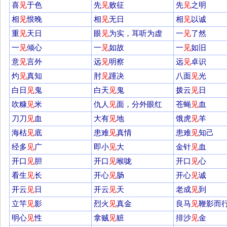
喜
见
于色
先
见
败征
先
见
之明
相
见
恨晚
相
见
无日
相
见
以诚
重
见
天日
眼
见
为实，耳听为虚
一
见
了然
一
见
倾心
一
见
如故
一
见
如旧
意
见
言外
远
见
明察
远
见
卓识
灼
见
真知
肘
见
踵决
八面
见
光
白日
见
鬼
白天
见
鬼
拨云
见
日
吹糠
见
米
仇人
见
面，分外眼红
苍蝇
见
血
刀刀
见
血
大有
见
地
饿虎
见
羊
海枯
见
底
患难
见
真情
患难
见
知己
经多
见
广
即小
见
大
金针
见
血
开口
见
胆
开口
见
喉咙
开口
见
心
看生
见
长
开心
见
肠
开心
见
诚
开云
见
日
开云
见
天
老成
见
到
立竿
见
影
烈火
见
真金
良马
见
鞭影而
明心
见
性
拿贼
见
赃
排沙
见
金