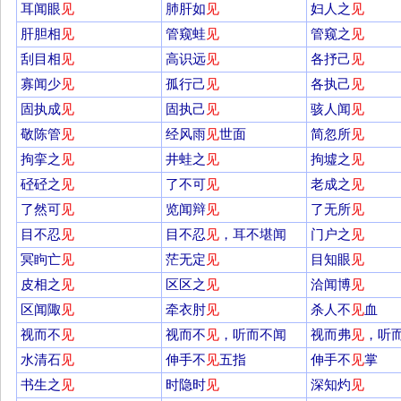
耳闻眼
见
肺肝如
见
妇人之
见
肝胆相
见
管窥蛙
见
管窥之
见
刮目相
见
高识远
见
各抒己
见
寡闻少
见
孤行己
见
各执己
见
固执成
见
固执己
见
骇人闻
见
敬陈管
见
经风雨
见
世面
简忽所
见
拘挛之
见
井蛙之
见
拘墟之
见
硁硁之
见
了不可
见
老成之
见
了然可
见
览闻辩
见
了无所
见
目不忍
见
目不忍
见
，耳不堪闻
门户之
见
冥眗亡
见
茫无定
见
目知眼
见
皮相之
见
区区之
见
洽闻博
见
区闻陬
见
牵衣肘
见
杀人不
见
血
视而不
见
视而不
见
，听而不闻
视而弗
见
，听
水清石
见
伸手不
见
五指
伸手不
见
掌
书生之
见
时隐时
见
深知灼
见