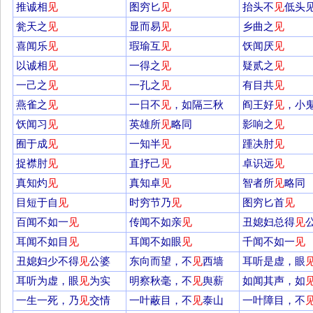
推诚相
见
图穷匕
见
抬头不
见
低头
瓮天之
见
显而易
见
乡曲之
见
喜闻乐
见
瑕瑜互
见
饫闻厌
见
以诚相
见
一得之
见
疑贰之
见
一己之
见
一孔之
见
有目共
见
燕雀之
见
一日不
见
，如隔三秋
阎王好
见
，小
饫闻习
见
英雄所
见
略同
影响之
见
囿于成
见
一知半
见
踵决肘
见
捉襟肘
见
直抒己
见
卓识远
见
真知灼
见
真知卓
见
智者所
见
略同
目短于自
见
时穷节乃
见
图穷匕首
见
百闻不如一
见
传闻不如亲
见
丑媳妇总得
见
耳闻不如目
见
耳闻不如眼
见
千闻不如一
见
丑媳妇少不得
见
公婆
东向而望，不
见
西墙
耳听是虚，眼
耳听为虚，眼
见
为实
明察秋毫，不
见
舆薪
如闻其声，如
一生一死，乃
见
交情
一叶蔽目，不
见
泰山
一叶障目，不