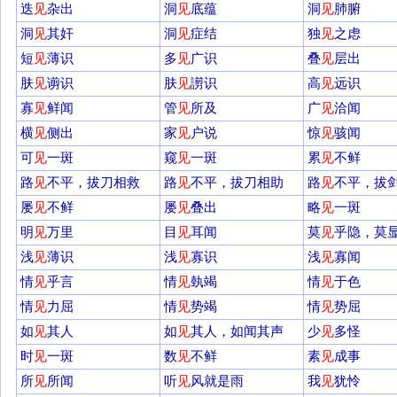
迭
见
杂出
洞
见
底蕴
洞
见
肺腑
洞
见
其奸
洞
见
症结
独
见
之虑
短
见
薄识
多
见
广识
叠
见
层出
肤
见
谫识
肤
见
謭识
高
见
远识
寡
见
鲜闻
管
见
所及
广
见
洽闻
横
见
侧出
家
见
户说
惊
见
骇闻
可
见
一斑
窥
见
一斑
累
见
不鲜
路
见
不平，拔刀相救
路
见
不平，拔刀相助
路
见
不平，拔
屡
见
不鲜
屡
见
叠出
略
见
一斑
明
见
万里
目
见
耳闻
莫
见
乎隐，莫
浅
见
薄识
浅
见
寡识
浅
见
寡闻
情
见
乎言
情
见
埶竭
情
见
于色
情
见
力屈
情
见
势竭
情
见
势屈
如
见
其人
如
见
其人，如闻其声
少
见
多怪
时
见
一斑
数
见
不鲜
素
见
成事
所
见
所闻
听
见
风就是雨
我
见
犹怜