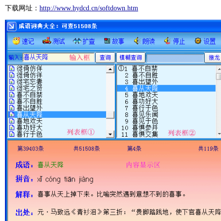
下载网址：
http://www.hydcd.cn/softdown.htm