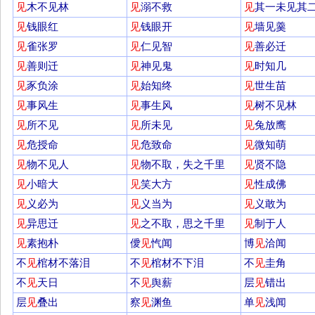
见
木不见林
见
溺不救
见
其一未见其
见
钱眼红
见
钱眼开
见
墙见羹
见
雀张罗
见
仁见智
见
善必迁
见
善则迁
见
神见鬼
见
时知几
见
豕负涂
见
始知终
见
世生苗
见
事风生
见
事生风
见
树不见林
见
所不见
见
所未见
见
兔放鹰
见
危授命
见
危致命
见
微知萌
见
物不见人
见
物不取，失之千里
见
贤不隐
见
小暗大
见
笑大方
见
性成佛
见
义必为
见
义当为
见
义敢为
见
异思迁
见
之不取，思之千里
见
制于人
见
素抱朴
僾
见
忾闻
博
见
洽闻
不
见
棺材不落泪
不
见
棺材不下泪
不
见
圭角
不
见
天日
不
见
舆薪
层
见
错出
层
见
叠出
察
见
渊鱼
单
见
浅闻