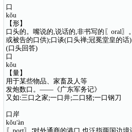
口
kǒu
【形】
口头的。嘴说的,说话的,非书写的〖oral〗
或被告的口供);口谈(口头禅;冠冕堂皇的话)
(口头回答)
口
kǒu
【量】
用于某些物品、家畜及人等
发炮数口。——《广东军务记》
又如:三口之家;一口井;二口猪;一口钢刀
口岸
kǒu'àn
〖port〗∶对外通商的港口,也泛指两国边