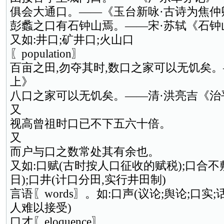
俱会大通口。——《玉台新咏·古诗为焦仲
彭蠡之口有石钟山焉。——宋·苏轼《石钟
又如:井口;矿井口;火山口
〖population〗
百亩之田,勿夺其时,数口之家可以无饥矣。
上》
八口之家可以无饥矣。——清·洪亮吉《治
又
视高曾祖时口已不下五六十倍。
又
而户与口之数常处其有余也。
又如:口赋(古时按人口征收的赋税);口合不
日);口井(计口分田,实行井田制)
言语〖words〗。如:口声(议论;舆论;口实;
人难以接受)
口才〖eloquence〗