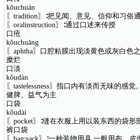
kǒuchuán
〖tradition〗∶把见闻、意见、信仰和
〖oralinstruction〗∶通过口述来传授
口疮
kǒuchuāng
〖aphtha〗口腔粘膜出现淡黄色或灰白
糜烂
口淡
kǒudàn
〖tastelessness〗指口内有淡而无味
健脾、益气为主
口袋
kǒudài
〖pocket〗∶缝在衣服上用以装东西的袋形
裤口袋
〖bag;sack〗∶一种装物用具,一般用布、皮