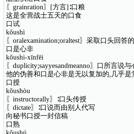
〖grainration〗[方言]∶口粮
这是全营战士五天的口食
口试
kǒushì
〖oralexamination;oraltest〗采取口
口是心非
kǒushì-xīnfēi
〖duplicity;sayyesandmeanno〗口
他的伪善和口是心非是无以复加的,几乎是
口授
kǒushòu
〖instructorally〗∶口头传授
〖dictate〗∶口说而由别人代写
向秘书口授一封信稿
口熟
kǒushú