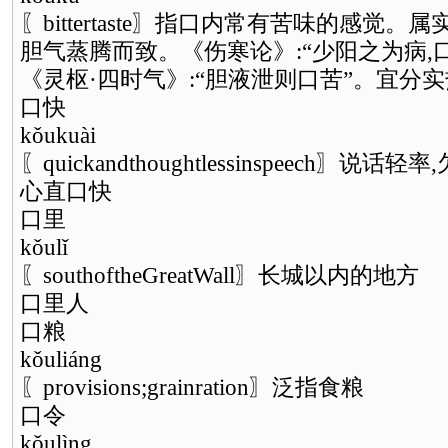
〖bittertaste〗指口内常有苦味的感觉
胆气蒸腾而致。《伤寒论》:“少阳之为病,口
《灵枢·四时气》:“胆液泄则口苦”。宜分
口快
kǒukuài
〖quickandthoughtlessinspeech〗说话轻
心直口快
口里
kǒulǐ
〖southoftheGreatWall〗长城以内的地方
口里人
口粮
kǒuliáng
〖provisions;grainration〗泛指食粮
口令
kǒulìng