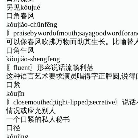
另见kǒujué
口角春风
kǒujiǎo-chūnfēng
〖praisebywordofmouth;sayagoodwordf
可以像春风吹拂万物而助其生长。比喻替人
口角生风
kǒujiǎo-shēngfēng
〖fluent〗形容说话流畅利落
这种语言艺术要求演员唱得字正腔圆,说得
口紧
kǒujǐn
〖closemouthed;tight-lipped;secret
情况或应允别人
一个口紧的私人秘书
口径
kǒujìng