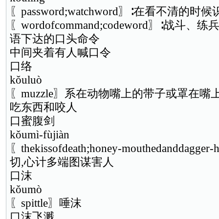
〖password;watchword〗∶在看不清
〖wordofcommand;codeword〗∶战
语下达的口头命令
中间夹着有人喊口令
口络
kǒuluò
〖muzzle〗系在动物嘴上的带子或罩在嘴
吃东西和咬人
口蜜腹剑
kǒumì-fùjiàn
〖thekissofdeath;honey-mouthedanddag
切,心计多端图谋害人
口沫
kǒumò
〖spittle〗唾沫
口沫飞溅