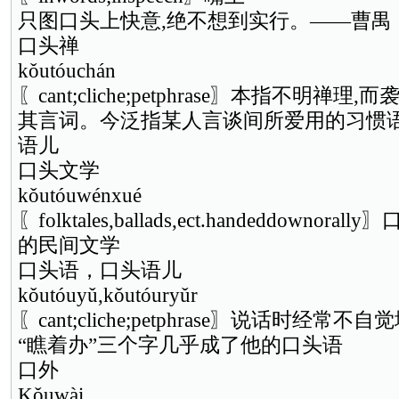
只图口头上快意,绝不想到实行。——曹禺
口头禅
kǒutóuchán
〖cant;cliche;petphrase〗本指不明
其言词。今泛指某人言谈间所爱用的习惯语
语儿
口头文学
kǒutóuwénxué
〖folktales,ballads,ect.handeddown
的民间文学
口头语，口头语儿
kǒutóuyǔ,kǒutóuryǔr
〖cant;cliche;petphrase〗说话时经
“瞧着办”三个字几乎成了他的口头语
口外
Kǒuwài