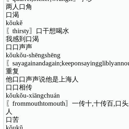
两人口角
口渴
kǒukě
〖thirsty〗口干想喝水
我感到口渴
口口声声
kǒukǒu-shēngshēng
〖sayagainandagain;keeponsayingglib
重复
他口口声声说他是上海人
口口相传
kǒukǒu-xiāngchuán
〖frommouthtomouth〗一传十,十传百
人
口苦
kǒukǔ