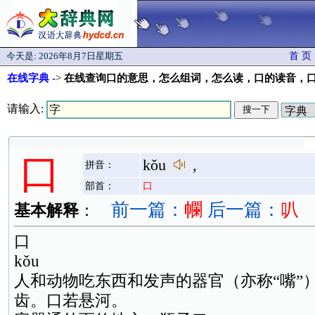
今天是:
2026年8月7日星期五
首 页
在线字典
->
在线查询口的意思，怎么组词，怎么读，口的读音，
请输入:
口
kǒu
,
拼音：
部首：
口
前一篇：
幱
后一篇：
叭
基本解释
：
口
kǒu
人和动物吃东西和发声的器官（亦称“嘴”
齿。口若悬河。