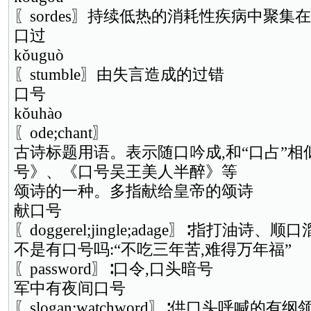
〖sordes〗持续低热的消耗性疾病中聚集
口过
kǒuguò
〖stumble〗由失言造成的过错
口号
kǒuhào
〖ode;chant〗
古诗标题用语。表示随口吟成,和“口占”相
号》、《口号吴王美人半醉》等
颂诗的一种。多指献给皇帝的颂诗
献口号
〖doggerel;jingle;adage〗∶指打油诗
不是有口号吗:“不吃三年苦,难得万年福”
〖password〗∶口令,口头暗号
军中有夜间口号
〖slogan;watchword〗∶供口头呼喊