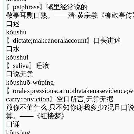
〖petphrase〗嘴里经常说的
敬亭耳剽口熟。——清·黄宗羲《柳敬亭传
口述
kǒushù
〖dictate;makeanoralaccount〗口头讲述
口水
kǒushuǐ
〖saliva〗唾液
口说无凭
kǒushuō-wúpíng
〖oralexpressionscannotbetakenasevidence;w
carryconviction〗空口所言,无凭无据
放你不值什么,只不知你谢我多少?况且口说
算。——《红楼梦》
口诵
kǒusòng