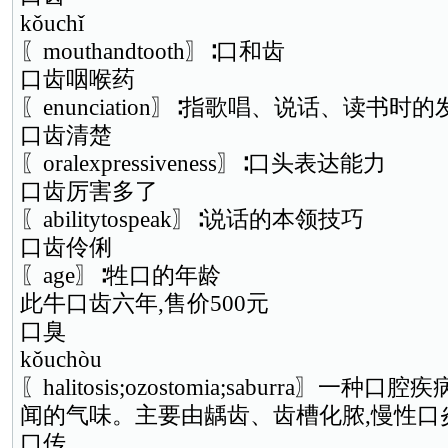
kǒuchǐ
〖mouthandtooth〗∶口和齿
口齿咽喉药
〖enunciation〗∶指歌唱、说话、读书时
口齿清楚
〖oralexpressiveness〗∶口头表达能力
口齿厉害多了
〖abilitytospeak〗∶说话的本领技巧
口齿伶俐
〖age〗∶牲口的年龄
此牛口齿六年,售价500元
口臭
kǒuchòu
〖halitosis;ozostomia;saburra〗一
闻的气味。主要由龋齿、齿槽化脓,慢性口
口传