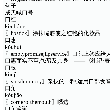
句子
成天喊口号
口红
kǒuhóng
〖lipstick〗涂抹嘴唇使之红艳的化妆品
口惠
kǒuhuì
〖emptypromise;lipservice〗口头上
口惠而实不至,怨菑及其身。——《礼记·
口技
kǒujì
〖vocalmimicry〗杂技的一种,运用口
口角
kǒujiǎo
〖cornerofthemouth〗嘴边
口角流涎