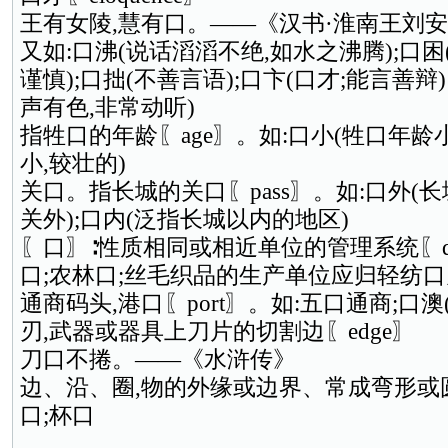
王有女陵,慧有口。——《汉书·淮南王刘
又如:口沸(说话滔滔不绝,如水之沸腾);口困
谨慎);口拙(不善言语);口卞(口才;能言善
声有色,非常动听)
指牲口的年龄〖age〗。如:口小(牲口年龄
小,较壮的)
关口。指长城的关口〖pass〗。如:口外(
关外);口内(泛指长城以内的地区)
〖口〗∶性质相同或相近单位的管理系统〖depa
口;农林口;丝毛织品的生产单位应归轻纺
通商码头,港口〖port〗。如:五口通商;口澳
刃,武器或器具上刀片的切割边〖edge〗
刀口不捲。——《水浒传》
边、沿、圈,物的外缘或边界、常成弯形或圆
口;杯口