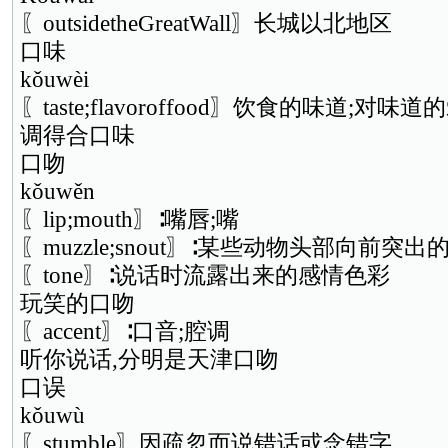
〖outsidetheGreatWall〗长城以北地区
口味
kǒuwèi
〖taste;flavoroffood〗饮食的味道;对
调得合口味
口吻
kǒuwěn
〖lip;mouth〗∶嘴唇;嘴
〖muzzle;snout〗∶某些动物头部向前突出
〖tone〗∶说话时流露出来的感情色彩
玩笑的口吻
〖accent〗∶口音;腔调
听你说话,分明是天津口吻
口误
kǒuwù
〖stumble〗因疏忽而说错话或念错字