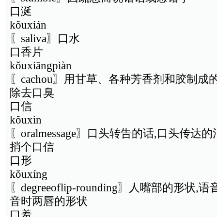
口涎
kǒuxián
〖saliva〗口水
口香片
kǒuxiāngpiàn
〖cachou〗用甘草、各种芳香剂和胶制成
除去口臭
口信
kǒuxìn
〖oralmessage〗口头转告的话,口头传达
捎个口信
口形
kǒuxíng
〖degreeoflip-rounding〗人嘴部的
音时两唇的形状
口羞