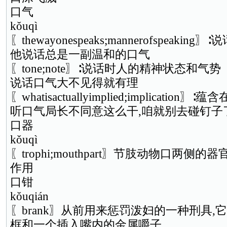
口气
kǒuqì
〖thewayonespeaks;mannerofspeak
他说话总是一副温和的口气
〖tone;note〗∶说话时人的精神状态和气势
说话口气大不见得就有理
〖whatisactuallyimplied;implicati
听口气局长不同意这么干,咱就别去碰钉子
口器
kǒuqì
〖trophi;mouthpart〗节肢动物口两侧
作用
口钳
kǒuqián
〖brank〗从前用来惩罚泼妇的一种刑具
框和一个插入嘴内的金属嚼子