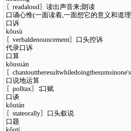
〖readaloud〗读出声音来;朗读
口诵心惟(一面读着,一面想它的意义和道理
口诉
kǒusù
〖verbaldenouncement〗口头控诉
代录口诉
口算
kǒusuàn
〖chantouttheresultwhiledoingthesumsi
口说地运算
〖polltax〗∶口赋
口谈
kǒután
〖stateorally〗口头叙说
口题
kǒutí