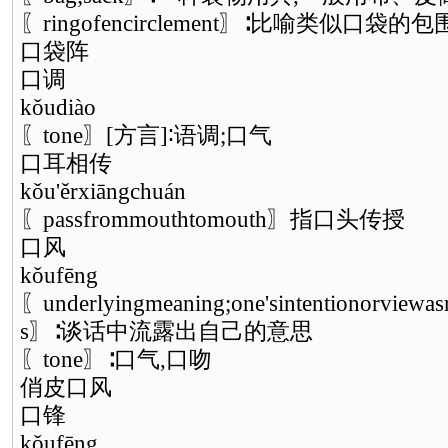
〖ringofencirclement〗∶比喻类似口袋的
口袋阵
口调
kǒudiào
〖tone〗[方言]∶语调;口气
口耳相传
kǒu'ěrxiāngchuán
〖passfrommouthtomouth〗指口头传授
口风
kǒufēng
〖underlyingmeaning;one'sintentionorviewas
s〗∶谈话中流露出自己的意思
〖tone〗∶口气,口吻
俏皮口风
口锋
kǒufēng