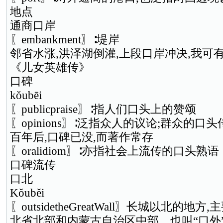
地点
通商口岸
〖embankment〗∶堤岸
邻省水涨,洪泽湖倒灌,上段口岸冲决,我可
《儿女英雄传》
口碑
kǒubēi
〖publicpraise〗∶指人们口头上的赞颂
〖opinions〗∶泛指众人的议论;群众的口头
百年后,口碑已没,而著作常存
〖oralidiom〗∶亦指社会上流传的口头熟语
口碑流传
口北
Kǒuběi
〖outsidetheGreatWall〗长城以北的
北省北部和内蒙古自治区中部。也叫“口外