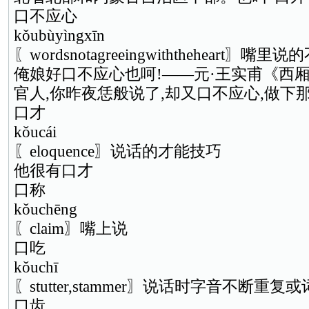
口不应心
kǒubùyìngxīn
〖wordsnotagreeingwiththeheart
俺娘好口不应心也呵!——元·王实甫《西厢
官人,你昨夜恁般说了,却又口不应心,做下
口才
kǒucái
〖eloquence〗说话的才能技巧
他很有口才
口称
kǒuchēng
〖claim〗嘴上说
口吃
kǒuchī
〖stutter,stammer〗说话时字音不断重
口齿