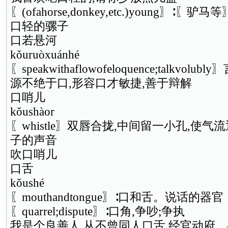
〖(ofahorse,donkey,etc.)young〗∶〖驴
口轻的骡子
口若悬河
kǒuruòxuánhé
〖speakwithaflowofeloquence;talkvo
源不绝于口,形容口才敏捷,善于辩解
口哨儿
kǒushàor
〖whistle〗双唇合拢,中间留一小孔,使
子的声音
吹口哨儿
口舌
kǒushé
〖mouthandtongue〗∶口和舌。说话的器官
〖quarrel;dispute〗∶口角,争吵;争执
我是个良善人,从不曾同人口舌,经官动府