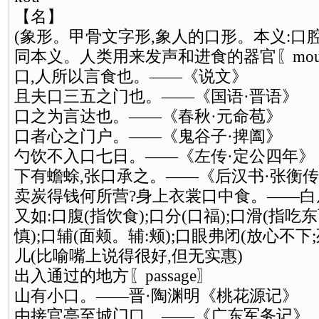
【名】
(象形。甲骨文字形,象人的口形。本义:口腔
同本义。人类用来发声和进食的器官〖mou
口,人所以言食也。——《说文》
且夫口三五之门也。——《国语·晋语》
口之为言达也。——《春秋·元命苞》
口者心之门户。——《鬼谷子·捭阖》
勺饮不入口七日。——《左传·定公四年》
下有蟾蜍,张口承之。——《后汉书·张衡
卖炭得钱何所营?身上衣裳口中食。——白
又如:口腹(指饮食);口分(口福);口滑(指
慎);口辅(面颊。辅:颊);口眼弗闭(放心不下
儿(比喻嘴上说得很好,但无实惠)
出入通过的地方〖passage〗
山有小口。——晋·陶渊明《桃花源记》
由接官亭至城门口。——《广东军务记》