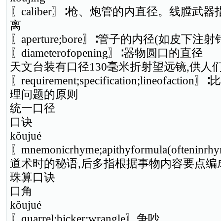
〖caliber〗∶枪、炮管的内直径。线膛
离
〖aperture;bore〗∶管子的内径(如皮下
〖diameterofopening〗∶器物圆口的直径
天文台装有口径130毫米折射望远镜,供人
〖requirement;specification;lineofa
理问题的原则
统一口径
口诀
kǒujué
〖mnemonicrhyme;apithyformula(ofte
道术时的秘语,后多指根据事物内容要点编
珠算口诀
口角
kǒujué
〖quarrel;bicker;wrangle〗争吵