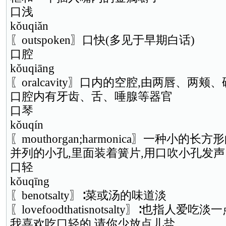
口浅
kǒuqiǎn
〖outspoken〗口快(多见于早期白话)
口腔
kǒuqiāng
〖oralcavity〗口内的空腔,由两唇、两
口腔内有牙齿、舌、唾腺等器官
口琴
kǒuqín
〖mouthorgan;harmonica〗一种小的
并列的小孔,里面装着簧片,用口吹小孔发声
口轻
kǒuqīng
〖benotsalty〗∶菜或汤的味道淡
〖lovefoodthatisnotsalty〗∶也指人爱吃
我喜欢吃口轻的,请你少放点儿盐