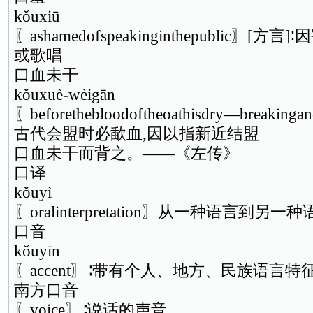
kǒuxiū
〖ashamedofspeakinginthepublic〗
或歌唱
口血未干
kǒuxuè-wèigān
〖beforethebloodoftheoathisdry—breakinga
古代会盟时必歃血,因以指新近结盟
口血未干而背之。——《左传》
口译
kǒuyì
〖oralinterpretation〗从一种语言到
口音
kǒuyīn
〖accent〗∶带有个人、地方、民族语言特
南方口音
〖voice〗∶说话的声音