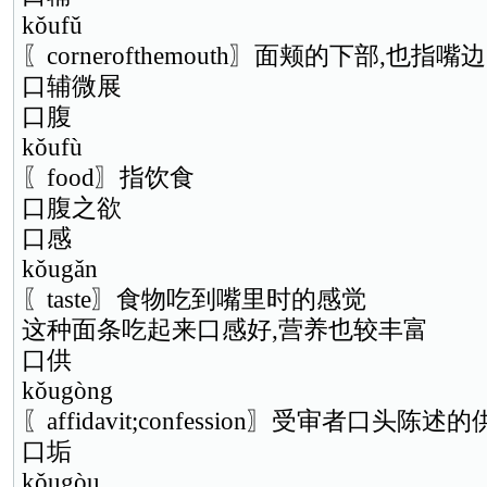
kǒufǔ
〖cornerofthemouth〗面颊的下部,也指嘴边
口辅微展
口腹
kǒufù
〖food〗指饮食
口腹之欲
口感
kǒugǎn
〖taste〗食物吃到嘴里时的感觉
这种面条吃起来口感好,营养也较丰富
口供
kǒugòng
〖affidavit;confession〗受审者口头陈述
口垢
kǒugòu