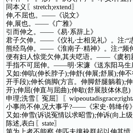
同本义〖stretch;extend〗
伸,不屈也。——《说文》
伸,展也。——《广雅》
引而伸之。——《易·系辞上》
君子欠伸。——《仪礼·士相见礼》。注:“
熊经鸟伸。——《淮南子·精神》。注:“频
便有妇人惊觉欠伸,其夫呓语。——《虞初
手指不可屈伸。——明·宋濂《送东阳马生
又如:伸吭(伸长脖子);伸舒(伸展;舒展);伸
开手段);伸长倘脚(方言。伸脚舒腿躺着);
开);伸屈(伸直与屈曲);伸歇(舒展肢体休息)
申理;洗雪〖冤屈〗〖wipeoutadisgrace;right
小事尚不伸,况大事乎?——《宋史·韩绛传
又如:伸雪(诉说冤情以求昭雪);伸诉(向上
陈述,表白〖state〗
第为上者不能察,使匹夫攘袂群起以伸其愤