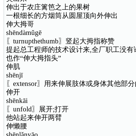
伸出于农庄篱笆之上的果树
一根细长的方烟筒从圆屋顶向外伸出
伸大拇哥
shēndàmǔgē
〖turnupthethumb〗竖起大拇指称赞
提起总工程师的技术设计来,全厂职工没有
也作“伸大拇指头”
伸肌
shēnjī
〖extensor〗用来伸展肢体或身体其他部
伸开
shēnkāi
〖unfold〗展开;打开
他站起来伸开两臂
伸懒腰
shēnlǎnyāo