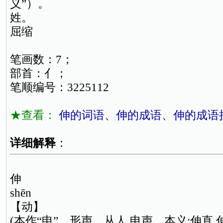
义”）。
姓。
屈缩
笔画数：7；
部首：亻；
笔顺编号：3225112
★查看：
伸的词语
、
伸的成语
、
伸的成语
详细解释
：
伸
shēn
【动】
(本作“申”。形声。从人,申声。本义:伸直,