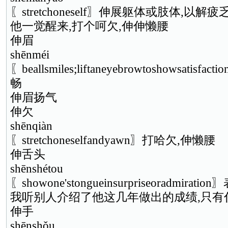
〖stretchoneself〗伸展躯体或肢体,以解疲
他一觉醒来,打个呵欠,伸伸懒腰
伸眉
shēnméi
〖beallsmiles;liftaneyebrowtoshowsat
畅
伸眉扬气
伸欠
shēnqiàn
〖stretchoneselfandyawn〗打哈欠,伸懒腰
伸舌头
shēnshétou
〖showone'stongueinsurpriseoradmir
我听别人介绍了他这几年做出的成绩,只有
伸手
shēnshǒu