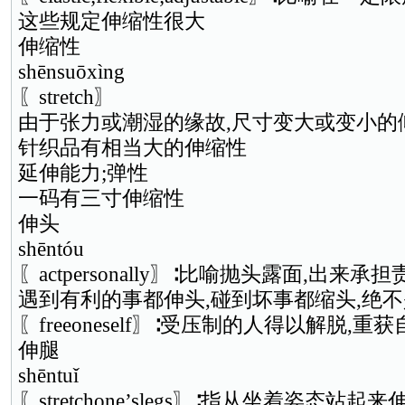
这些规定伸缩性很大
伸缩性
shēnsuōxìng
〖stretch〗
由于张力或潮湿的缘故,尺寸变大或变小的
针织品有相当大的伸缩性
延伸能力;弹性
一码有三寸伸缩性
伸头
shēntóu
〖actpersonally〗∶比喻抛头露面,出来
遇到有利的事都伸头,碰到坏事都缩头,绝
〖freeoneself〗∶受压制的人得以解脱,重
伸腿
shēntuǐ
〖stretchone’slegs〗∶指从坐着姿态站起