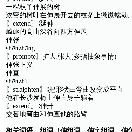
一棵枝丫伸展的树
浓密的树叶在伸展开去的枝条上微微蠕动
〖extend〗∶延伸
崎岖的高山深谷向四方伸展
伸张
shēnzhāng
〖promote〗扩大;张大(多指抽象事情)
伸张正义
伸直
shēnzhí
〖straighten〗∶把形状由弯曲改变成平直
他在长沙发椅上伸直身子躺着
〖extend〗∶伸开
交替地弯曲和伸直他的胳臂
相关词语、组词（伸组词、伸字组词、伸