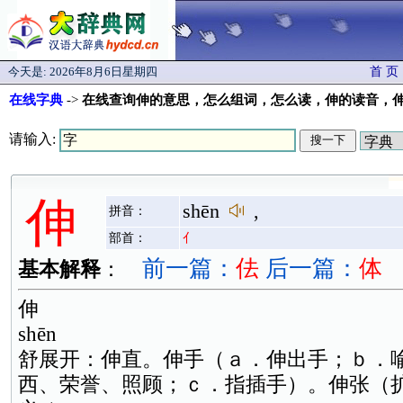
今天是:
2026年8月6日星期四
首 页
在线字典
->
在线查询伸的意思，怎么组词，怎么读，伸的读音，
请输入:
伸
shēn
,
拼音：
部首：
亻
前一篇：
佉
后一篇：
体
基本解释
：
伸
shēn
舒展开：伸直。伸手（ａ．伸出手；ｂ．
西、荣誉、照顾；ｃ．指插手）。伸张（扩