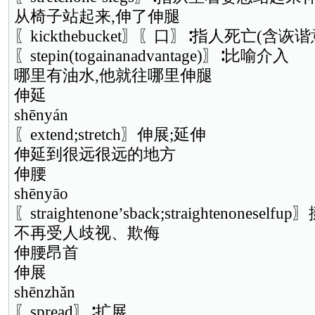
从椅子站起来,伸了伸腿
〖kickthebucket〗〖口〗∶指人死亡(含诙谐
〖stepin(togainanadvantage)〗∶比喻介入
哪里有油水,他就往哪里伸腿
伸延
shēnyán
〖extend;stretch〗伸展;延伸
伸延到很远很远的地方
伸腰
shēnyāo
〖straightenone’sback;straightenone
不再受人歧视、欺侮
伸腰昂首
伸展
shēnzhǎn
〖spread〗∶扩展