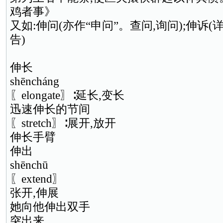
鸡者事》
又如:伸问(亦作“申问”。查问,询问);伸诉(
告)
伸长
shēncháng
〖elongate〗∶延长,变长
迅速伸长的节间
〖stretch〗∶展开,放开
伸长手臂
伸出
shēnchū
〖extend〗
张开,伸展
她向他伸出双手
突出来