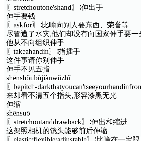
〖stretchoutone'shand〗∶伸出手
伸手要钱
〖askfor〗∶比喻向别人要东西、荣誉等
尽管遭了水灾,他们却没有向国家伸手要一
他从不向组织伸手
〖takeahandin〗∶指插手
这件事请你别伸手
伸手不见五指
shēnshǒubùjiànwǔzhǐ
〖bepitch-darkthatyoucan'tseeyourhand
来却看不清五个指头,形容漆黑无光
伸缩
shēnsuō
〖stretchoutanddrawback〗∶伸出和缩进
这架照相机的镜头能够前后伸缩
〖elastic;flexible;adjustable〗∶比喻