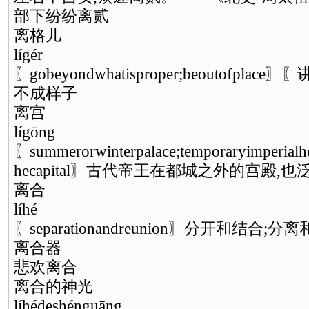
部下纷纷离贰
离格儿
lígér
〖gobeyondwhatisproper;beoutofpl
不成样子
离宫
lígōng
〖summerorwinterpalace;temporaryimperialh
hecapital〗古代帝王在都城之外的宫殿
离合
líhé
〖separationandreunion〗分开和结合;分
离合器
悲欢离合
离合的神光
líhédeshénguāng