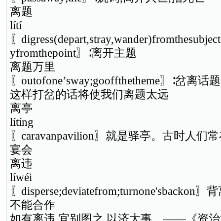
离题
lítí
〖digress(depart,stray,wander)fromthesubject
yfromthepoint〗∶离开主题
离题万里
〖outofone’sway;gooffthetheme〗∶岔离话题
这样打岔的话将使我们离题太远
离亭
lítíng
〖caravanpavilion〗就是驿亭。古时
宴会
离违
líwéi
〖disperse;deviatefrom;turnone'sba
不能合作
如有离违,宜别图之,以济大事。——《资