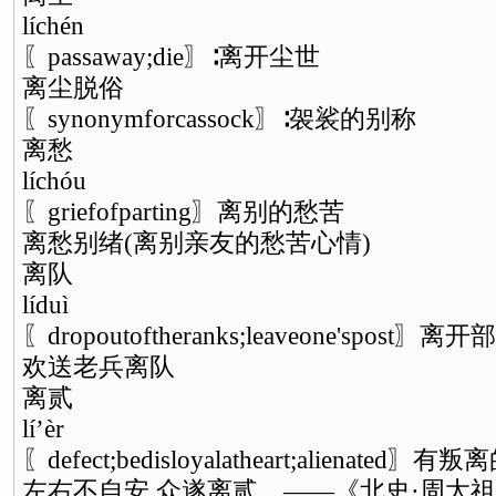
líchén
〖passaway;die〗∶离开尘世
离尘脱俗
〖synonymforcassock〗∶袈裟的别称
离愁
líchóu
〖griefofparting〗离别的愁苦
离愁别绪(离别亲友的愁苦心情)
离队
líduì
〖dropoutoftheranks;leaveone'spos
欢送老兵离队
离贰
lí’èr
〖defect;bedisloyalatheart;alienated〗
左右不自安,众遂离贰。——《北史·周太