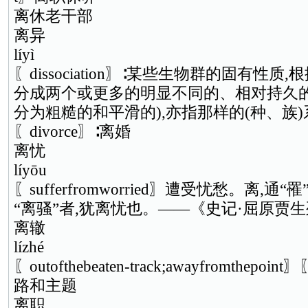
离休老干部
离异
líyì
〖dissociation〗∶某些生物群的固有性
分成两个或更多的明显不同的、相对持久的
分为粗糙的和平滑的),亦指那样的(种、族)
〖divorce〗∶离婚
离忧
líyōu
〖sufferfromworried〗遭受忧愁。离,通“罹
“离骚”者,犹离忧也。——《史记·屈原贾
离辙
lízhé
〖outofthebeaten-track;awayfromthe
路和主题
离职