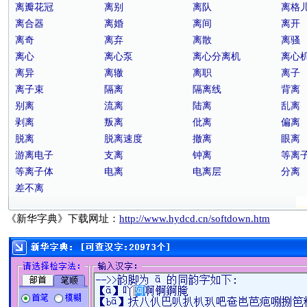
离瓣花冠
离别
离队
离格
离合器
离婚
离间
离开
离奇
离弃
离散
离骚
离心
离心泵
离心分离机
离心
离异
离辙
离职
离子
离子束
隔离
隔离线
背离
别离
流离
陆离
乱离
剥离
叛离
仳离
偏离
脱离
脱离速度
撤离
眼离
游离电子
支离
钟离
等离
等离子体
电离
电离层
分离
差不离
《新华字典》下载网址：
http://www.hydcd.cn/softdown.htm