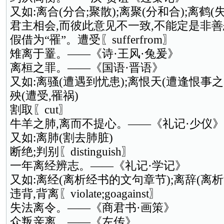
又如:离合(分合;聚散);离聚(分和合);离鹤(
君主相会,而彼此意见不一致,不能定是非善
假借为“罹”。遭受〖sufferfrom〗
雉离于罿。——《诗·王风·兔爰》
离桓之罪。——《国语·晋语》
又如:离骚(遭遇到忧患);离恨天(遭逢恨事之天
殃(遭受,罹祸)
割取〖cut〗
牛羊之肺,离而不提心。——《礼记·少仪》
又如:离肺(割去肺脏)
断绝;判别〖distinguish〗
一年离经辨志。——《礼记·学记》
又如:离经(离析经书的文句章节);离辞(离析
违背,背离〖violate;goagainst〗
失法离令。——《商君书·画策》
众叛亲离。——《左传》