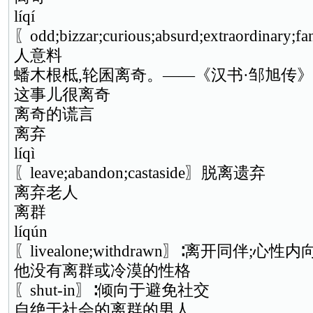
líqí
〖odd;bizzar;curious;absurd;extraordina
人意料
蟠木根柢,轮囷离奇。——《汉书·邹旭传》
这事儿很离奇
离奇的谎言
离弃
líqì
〖leave;abandon;castaside〗脱离遗弃
离弃老人
离群
líqún
〖livealone;withdrawn〗∶离开同伴;心性内
他没有离群或冷漠的性格
〖shut-in〗∶倾向于避免社交
自绝于社会的离群的男人