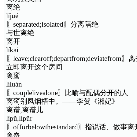
离绝
líjué
〖separated;isolated〗分离隔绝
与世离绝
离开
líkāi
〖leave;clearoff;departfrom;deviatefro
立即离开这个房间
离鸾
líluán
〖couplelivealone〗比喻与配偶分开的人
离鸾别凤烟梧中。——李贺《湘妃》
离谱,离谱儿
lípǔ,lípǔr
〖offorbelowthestandard〗指说话、
离奇