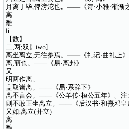
月离于毕,俾滂沱也。——《诗·小雅·渐渐
离
離
lí
【数】
二,两;双〖two〗
离坐离立,无往参焉。——《礼记·曲礼上》
离,丽也。——《易·离卦》
又
明两作离。
盖取诸离。——《易·系辞下》
离不言会。——《公羊传·桓公五年》。注:
则不敢正坐离立。——《后汉书·和熹邓皇
又如:离立(并立)
离
離