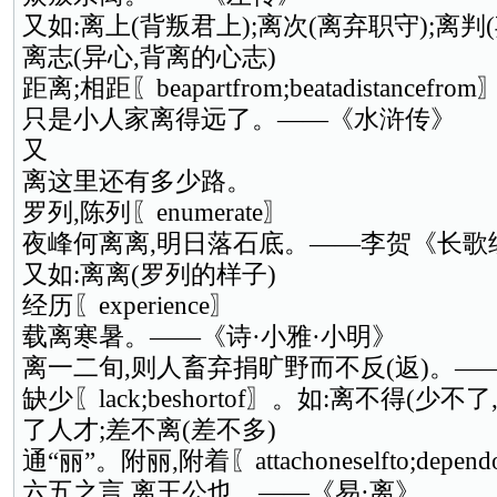
又如:离上(背叛君上);离次(离弃职守);离判
离志(异心,背离的心志)
距离;相距〖beapartfrom;beatadistancefrom
只是小人家离得远了。——《水浒传》
又
离这里还有多少路。
罗列,陈列〖enumerate〗
夜峰何离离,明日落石底。——李贺《长歌
又如:离离(罗列的样子)
经历〖experience〗
载离寒暑。——《诗·小雅·小明》
离一二旬,则人畜弃捐旷野而不反(返)。—
缺少〖lack;beshortof〗。如:离不得(少不
了人才;差不离(差不多)
通“丽”。附丽,附着〖attachoneselfto;depen
六五之言,离王公也。——《易·离》