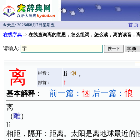
今天是:
2026年8月7日星期五
首 页
在线字典
->
在线查询离的意思，怎么组词，怎么读，离的读音，
请输入:
离
lí
,
拼音：
部首：
忄
前一篇：
悃
后一篇：
悢
基本解释
：
离
（
離
）
lí
相距，隔开：距离。太阳是离地球最近的