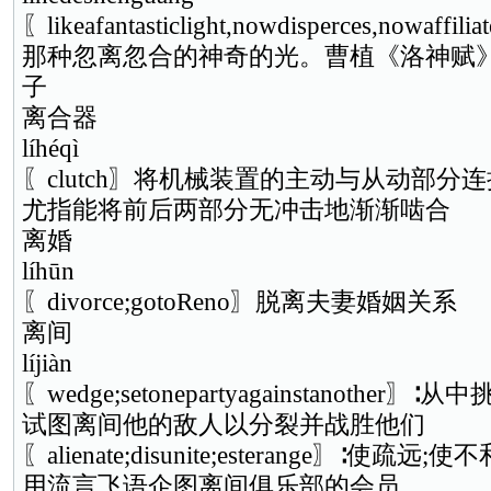
〖likeafantasticlight,nowdisperces,now
那种忽离忽合的神奇的光。曹植《洛神赋》
子
离合器
líhéqì
〖clutch〗将机械装置的主动与从动部分
尤指能将前后两部分无冲击地渐渐啮合
离婚
líhūn
〖divorce;gotoReno〗脱离夫妻婚姻关系
离间
líjiàn
〖wedge;setonepartyagainstanother〗
试图离间他的敌人以分裂并战胜他们
〖alienate;disunite;esterange〗∶使疏远;使
用流言飞语企图离间俱乐部的会员