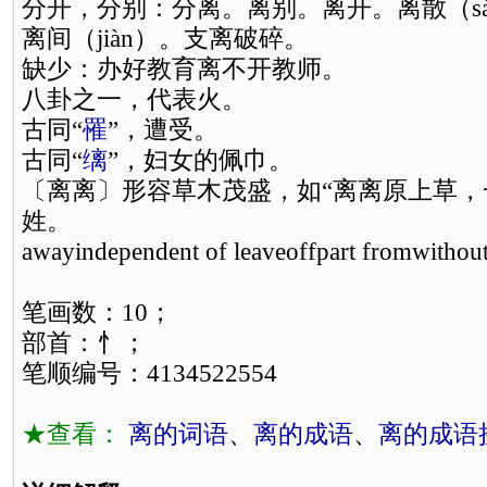
分开，分别：分离。离别。离开。离散（s
离间（jiàn）。支离破碎。
缺少：办好教育离不开教师。
八卦之一，代表火。
古同“
罹
”，遭受。
古同“
缡
”，妇女的佩巾。
〔离离〕形容草木茂盛，如“离离原上草，
姓。
awayindependent of leaveoffpart fromwit
笔画数：10；
部首：忄；
笔顺编号：4134522554
★查看：
离的词语
、
离的成语
、
离的成语