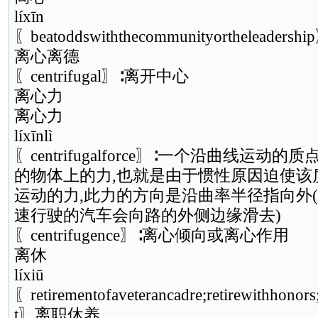
líxīn
〖beatoddswiththecommunityorthelead
离心离德
〖centrifugal〗∶离开中心
离心力
离心力
líxīnlì
〖centrifugalforce〗∶一个沿曲线运
的物体上的力,也就是由于惯性原因迫使该
运动的力,此力的方向是沿曲率半径指向外
速行驶的汽车会向路的外侧边缘滑去)
〖centrifugence〗∶离心倾向或离心作用
离休
líxiū
〖retirementofaveterancadre;retirewithhonors
t〗离职休养