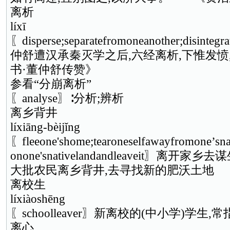
离析
líxī
〖disperse;separatefromoneanother;disinte
仲舒遭汉承秦灭学之后,六经离析,下惟发愤
书·董仲舒传赞》
参看“分崩离析”
〖analyse〗∶分析;辨析
离乡背井
líxiāng-bèijǐng
〖fleeone'shome;tearoneselfawayfromone’snat
onone'snativelandandleaveit〗离开家乡去
大批农民离乡背井,去寻找新的肥沃土地
离校生
líxiàoshēng
〖schoolleaver〗新离校的(中小学)学生
离心