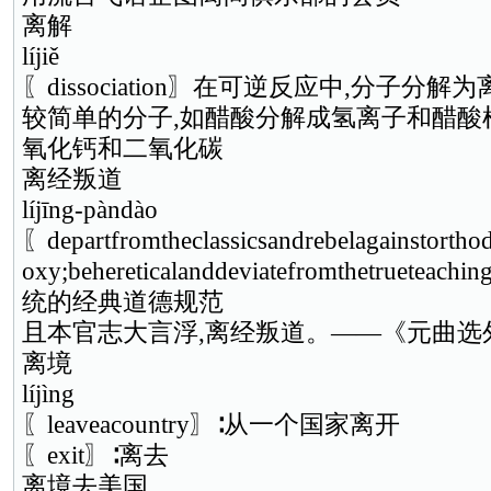
离解
líjiě
〖dissociation〗在可逆反应中,分子
较简单的分子,如醋酸分解成氢离子和醋酸
氧化钙和二氧化碳
离经叛道
líjīng-pàndào
〖departfromtheclassicsandrebelagainstortho
oxy;behereticalanddeviatefromthetrue
统的经典道德规范
且本官志大言浮,离经叛道。——《元曲选
离境
líjìng
〖leaveacountry〗∶从一个国家离开
〖exit〗∶离去
离境去美国