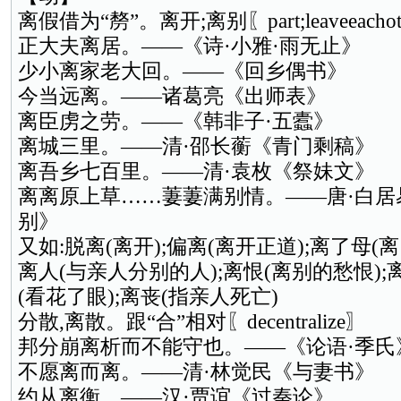
离假借为“剺”。离开;离别〖part;leaveeachot
正大夫离居。——《诗·小雅·雨无止》
少小离家老大回。——《回乡偶书》
今当远离。——诸葛亮《出师表》
离臣虏之劳。——《韩非子·五蠹》
离城三里。——清·邵长蘅《青门剩稿》
离吾乡七百里。——清·袁枚《祭妹文》
离离原上草……萋萋满别情。——唐·白居
别》
又如:脱离(离开);偏离(离开正道);离了母(
离人(与亲人分别的人);离恨(离别的愁恨);
(看花了眼);离丧(指亲人死亡)
分散,离散。跟“合”相对〖decentralize〗
邦分崩离析而不能守也。——《论语·季氏
不愿离而离。——清·林觉民《与妻书》
约从离衡。——汉·贾谊《过秦论》