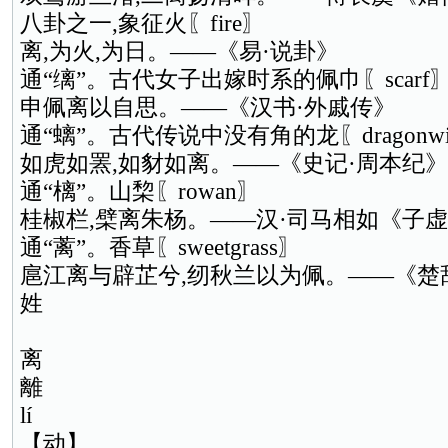
八卦之一,象征火〖fire〗
离,为火,为日。——《易·说卦》
通“缡”。古代女子出嫁时系的佩巾〖scarf
申佩离以自思。——《汉书·外戚传》
通“螭”。古代传说中没有角的龙〖dragonwith
如虎如罴,如豺如离。——《史记·周本纪》
通“樆”。山棃〖rowan〗
桂椒栏,檗离朱杨。——汉·司马相如《子
通“蓠”。香草〖sweetgrass〗
扈江离与辟芷兮,纫秋兰以为佩。——《楚
姓
离
離
lí
【动】