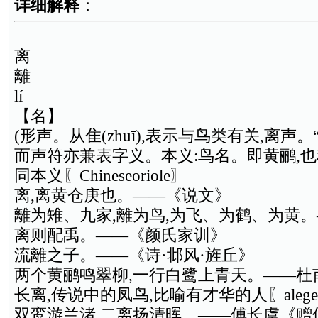
详细解释
：
离
離
lí
【名】
(形声。从隹(zhuī),表示与鸟类有关,离声。
而声符亦兼表字义。本义:鸟名。即黄鹂,也
同本义〖Chineseoriole〗
离,离黄仓庚也。——《说文》
離为雉、九家,離为鸟,为飞、为鹤、为黄。
离则配禹。——《颜氏家训》
流離之子。——《诗·邶风·旌丘》
两个黄鹂鸣翠柳,一行白鹭上青天。——杜
长离,传说中的凤鸟,比喻有才华的人〖alegenda
双鸾游兰渚,二离扬清晖。——傅长虞《赠