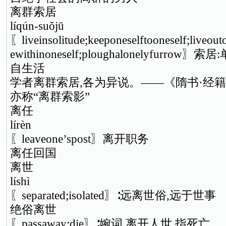
离群索居
líqún-suǒjū
〖liveinsolitude;keeponeselftooneself;liveouto
ewithinoneself;ploughalonelyfur
自生活
学者离群索居,各为异说。——《隋书·经
亦称“离群索影”
离任
lírèn
〖leaveone’spost〗离开职务
离任回国
离世
líshì
〖separated;isolated〗∶远离世俗,远于世事
绝俗离世
〖passaway;die〗∶婉词,离开人世,指死亡